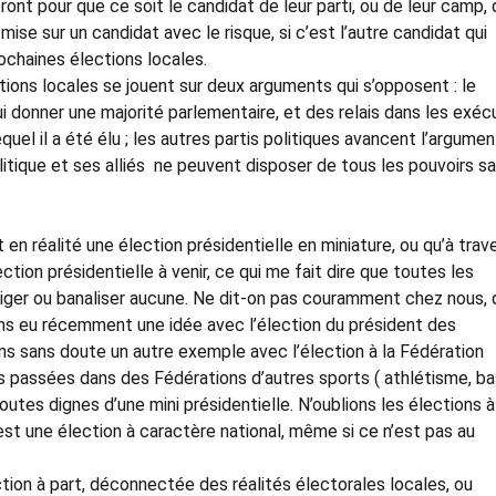
ont pour que ce soit le candidat de leur parti, ou de leur camp, 
mise sur un candidat avec le risque, si c’est l’autre candidat qui
rochaines élections locales.
ctions locales se jouent sur deux arguments qui s’opposent : le
 donner une majorité parlementaire, et des relais dans les exéc
quel il a été élu ; les autres partis politiques avancent l’argumen
politique et ses alliés ne peuvent disposer de tous les pouvoirs s
n réalité une élection présidentielle en miniature, ou qu’à trav
ction présidentielle à venir, ce qui me fait dire que toutes les
gliger ou banaliser aucune. Ne dit-on pas couramment chez nous, q
ons eu récemment une idée avec l’élection du président des
ons sans doute un autre exemple avec l’élection à la Fédération
ns passées dans des Fédérations d’autres sports ( athlétisme, b
joutes dignes d’une mini présidentielle. N’oublions les élections à
t une élection à caractère national, même si ce n’est pas au
ection à part, déconnectée des réalités électorales locales, ou