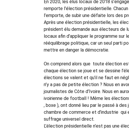
En 2020, les élus locaux de 2018 s’engager
remporte l’élection présidentielle. Chacun 
l’emporte, de subir une défaite lors des p
Après une élection présidentielle, les éle
président élu demande aux électeurs de lui
locaux afin d’appliquer le programme sur le
rééquilibrage politique, car un seul parti 
mettre en danger la démocratie.
On comprend alors que toute élection est e
chaque élection se joue et se dessine l’éle
élections se valent et qu’il ne faut en né
n’y a pas de petite élection ? Nous en av
journalistes de Côte d’Ivoire. Nous en aur
ivoirienne de football ! Même les électio
, boxe ), ont donné lieu par le passé à des 
chambre de commerce et d’industrie qui es
suffrage universel direct.
L’élection présidentielle n’est pas une él