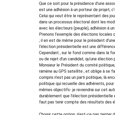
Que ce soit pour la présidence d’une assoc
est une adhésion à un porteur de projet, c’
Celui qui veut être le représentant des jou
dans un processus électoral dont les modal
avec les électeurs (peuple), adhésion à un
Prenons l’exemple des élections locales 
; il en est de même pour le président d’un
l’élection présidentielle est une différenc
Cependant , sur le fond comme dans la f
ou de rejet d’un candidat, qu’une élection 
Monsieur le Président du comité politique,
ramène au GPS satellite , et oblige à se f
compris n’est pas un parti politique, là e
politique qui recueille des adhérents, pour 
mêmes objectifs- je reviendrai sur cet autr
durablement que l’élection présidentielle e
faut pas tenir compte des résultats des é
Choisir cette option, n’est-ce pas tenter d