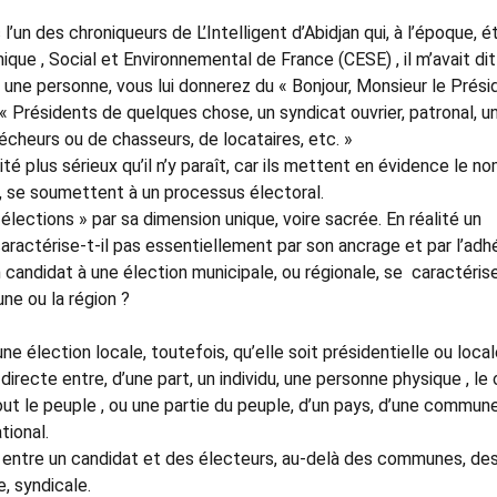
’un des chroniqueurs de L’Intelligent d’Abidjan qui, à l’époque, ét
ue , Social et Environnemental de France (CESE) , il m’avait dit 
une personne, vous lui donnerez du « Bonjour, Monsieur le Prési
 « Présidents de quelques chose, un syndicat ouvrier, patronal, u
pécheurs ou de chasseurs, de locataires, etc. »
é plus sérieux qu’il n’y paraît, car ils mettent en évidence le n
é, se soumettent à un processus électoral.
 élections » par sa dimension unique, voire sacrée. En réalité un
caractérise-t-il pas essentiellement par son ancrage et par l’adh
candidat à une élection municipale, ou régionale, se caractéris
ne ou la région ?
une élection locale, toutefois, qu’elle soit présidentielle ou local
irecte entre, d’une part, un individu, une personne physique , le 
tout le peuple , ou une partie du peuple, d’un pays, d’une commune
ational.
e entre un candidat et des électeurs, au-delà des communes, de
e, syndicale.