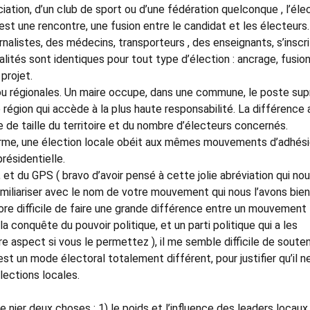
iation, d’un club de sport ou d’une fédération quelconque , l’éle
est une rencontre, une fusion entre le candidat et les électeurs.
rnalistes, des médecins, transporteurs , des enseignants, s’inscri
ités sont identiques pour tout type d’élection : ancrage, fusio
 projet.
ou régionales. Un maire occupe, dans une commune, le poste su
e région qui accède à la plus haute responsabilité. La différence
e de taille du territoire et du nombre d’électeurs concernés.
orme, une élection locale obéit aux mêmes mouvements d’adhés
présidentielle.
 et du GPS ( bravo d’avoir pensé à cette jolie abréviation qui no
amiliariser avec le nom de votre mouvement qui nous l’avons bien
ncore difficile de faire une grande différence entre un mouvement
la conquête du pouvoir politique, et un parti politique qui a les
e aspect si vous le permettez ), il me semble difficile de souten
st un mode électoral totalement différent, pour justifier qu’il n
lections locales.
e nier deux choses : 1) le poids et l’influence des leaders locaux