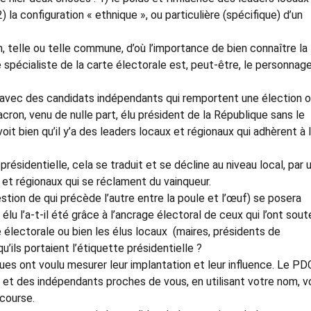
la configuration « ethnique », ou particulière (spécifique) d’un
, telle ou telle commune, d’où l’importance de bien connaître la
le spécialiste de la carte électorale est, peut-être, le personnage
es avec des candidats indépendants qui remportent une élection 
n, venu de nulle part, élu président de la République sans le
voit bien qu’il y’a des leaders locaux et régionaux qui adhèrent à 
ésidentielle, cela se traduit et se décline au niveau local, par 
et régionaux qui se réclament du vainqueur.
uestion de qui précède l’autre entre la poule et l’œuf) se posera
t élu l’a-t-il été grâce à l’ancrage électoral de ceux qui l’ont sou
e électorale ou bien les élus locaux (maires, présidents de
qu’ils portaient l’étiquette présidentielle ?
iques ont voulu mesurer leur implantation et leur influence. Le PD
et des indépendants proches de vous, en utilisant votre nom, v
 course.