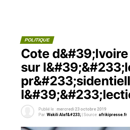
POLITIQUE
Cote d&#39;Ivoire 
sur l&#39;&#233;l
pr&#233;sidentiell
l&#39;&#233;lecti
Publié le :
mercredi 23 octobre 2019
Par:
Wakili Alaf&#233;
| Source:
afrikipresse.fr