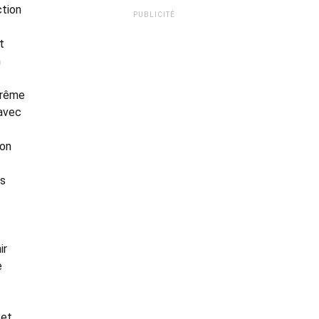
ction
PUBLICITÉ
t
n
prême
 avec
ion
us
ir
e
 et