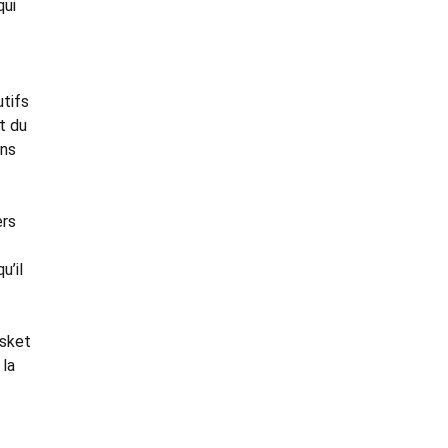
qui
utifs
t du
ans
ers
u’il
asket
 la