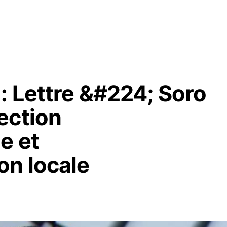
: Lettre &#224; Soro
ection
e et
on locale