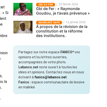
22 février 2026
GBI DE FER
ait
Gbi de Fer : « Raymonde
: « Si
Goudou, je t’avais prévenue »
dent
12 janvier 2026
MANDIAYE GAYE
ne
À propos de la révision de la
constitution et la réforme
des institutions.
ombre
Partagez sur notre espace
FANICO*
vos
ésion
opinions et/ou lettres ouvertes,
e
accompagnées de votre photo.
Lebanco.net
reste ouvert à toutes les
idées et opinions. Contactez-nous en nous
e,
écrivant à
fanico@lebanco.net
.
ou la
Fanico :
espace communautaire de lessive
,
en malinké
s