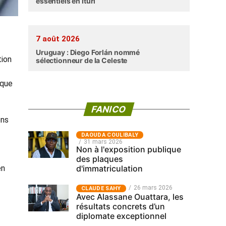
essentiels en Ituri
7 août 2026
Uruguay : Diego Forlán nommé
tion
sélectionneur de la Celeste
 que
FANICO
ons
‎DAOUDA COULIBALY
31 mars 2026
Non à l'exposition publique
des plaques
en
d'immatriculation
26 mars 2026
CLAUDE SAHY
Avec Alassane Ouattara, les
résultats concrets d’un
diplomate exceptionnel