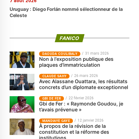
7 août 2026
Uruguay : Diego Forlán nommé sélectionneur de la
Celeste
FANICO
31 mars 2026
‎DAOUDA COULIBALY
Non à l'exposition publique des
plaques d'immatriculation
26 mars 2026
CLAUDE SAHY
Avec Alassane Ouattara, les résultats
concrets d’un diplomate exceptionnel
22 février 2026
GBI DE FER
Gbi de Fer : « Raymonde Goudou, je
t’avais prévenue »
12 janvier 2026
MANDIAYE GAYE
À propos de la révision de la
constitution et la réforme des
institutions.