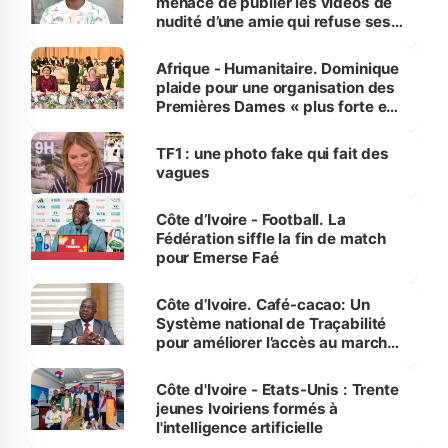
menace de publier les vidéos de
nudité d’une amie qui refuse ses
avances
Afrique - Humanitaire. Dominique
plaide pour une organisation des
Premières Dames « plus forte et
influente, dont l'impact s'affirme
sur la scène internationale »
TF1 : une photo fake qui fait des
vagues
Côte d’Ivoire - Football. La
Fédération siffle la fin de match
pour Emerse Faé
Côte d’Ivoire. Café-cacao: Un
Système national de Traçabilité
pour améliorer l’accès au marché
international
Côte d'Ivoire - Etats-Unis : Trente
jeunes Ivoiriens formés à
l'intelligence artificielle