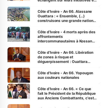
échangent sur leurs initiatives en
faveur des femmes et des
enfants
Côte d’Ivoire - An 66. Alassane
Ouattara : « Ensemble, (…)
construisons une grande nation
pour nous-mêmes et pour les
générations futures »
Côte d’Ivoire - 4 morts après des
affrontements
intercommunautaires à Kossandji
(Alepé) - Notre correspondant au
milieu des sinistrés
Côte d’Ivoire - An 66. Libération
de zones à risque et
déguerpissement : Ouattara
assure du « strict respect de
l'Etat de droit pour préserver les
Côte d'Ivoire - An 66. Yopougon
vies humaines »
aux couleurs nationales
Côte d’Ivoire - An 66. « Ce que
fait le Président de la République
aux Anciens Combattants, c'est
inédit » (Cne Yassoungo Koné ®)