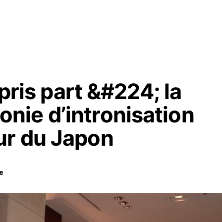
 pris part &#224; la
ie d’intronisation
ur du Japon
e