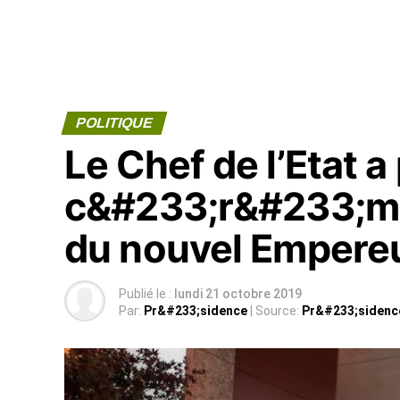
POLITIQUE
Le Chef de l’Etat a
c&#233;r&#233;mon
du nouvel Empere
Publié le :
lundi 21 octobre 2019
Par:
Pr&#233;sidence
| Source:
Pr&#233;sidenc