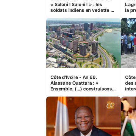
« Saloni ! Saloni ! » : les
L’agr
soldats indiens en vedette à
la pr
Yop’ City
Côte d’Ivoire - An 66.
Côte 
Alassane Ouattara : «
des 
Ensemble, (…) construisons
inte
une grande nation pour nous-
Koss
mêmes et pour les
corr
générations futures »
sinis