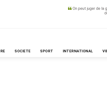
On peut juger de la 
d
PUBLICITÉ
URE
SOCIETE
SPORT
INTERNATIONAL
V