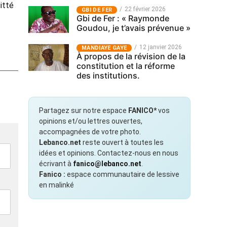
itté
22 février 2026
GBI DE FER
Gbi de Fer : « Raymonde
Goudou, je t’avais prévenue »
12 janvier 2026
MANDIAYE GAYE
À propos de la révision de la
constitution et la réforme
des institutions.
Partagez sur notre espace
FANICO*
vos
opinions et/ou lettres ouvertes,
accompagnées de votre photo.
Lebanco.net
reste ouvert à toutes les
idées et opinions. Contactez-nous en nous
écrivant à
fanico@lebanco.net
.
Fanico :
espace communautaire de lessive
en malinké