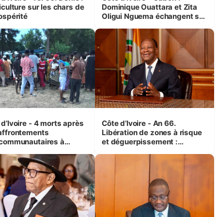
iculture sur les chars de
Dominique Ouattara et Zita
ospérité
Oligui Nguema échangent sur
leurs initiatives en faveur des
femmes et des enfants
d’Ivoire - 4 morts après
Côte d’Ivoire - An 66.
affrontements
Libération de zones à risque
rcommunautaires à
et déguerpissement :
andji (Alepé) - Notre
Ouattara assure du « strict
espondant au milieu des
respect de l'Etat de droit pour
trés
préserver les vies humaines
»