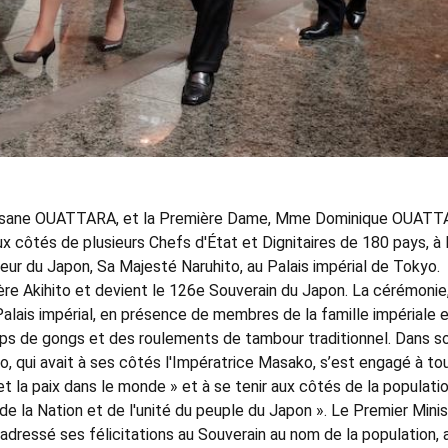
Alassane OUATTARA, et la Première Dame, Mme Dominique OUATT
ux côtés de plusieurs Chefs d'État et Dignitaires de 180 pays, à 
eur du Japon, Sa Majesté Naruhito, au Palais impérial de Tokyo.
ère Akihito et devient le 126e Souverain du Japon. La cérémonie,
 Palais impérial, en présence de membres de la famille impériale 
ps de gongs et des roulements de tambour traditionnel. Dans s
to, qui avait à ses côtés l'Impératrice Masako, s’est engagé à to
et la paix dans le monde » et à se tenir aux côtés de la populati
de la Nation et de l'unité du peuple du Japon ». Le Premier Mini
, adressé ses félicitations au Souverain au nom de la population, 