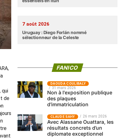
essentiels en Ituri
7 août 2026
Uruguay : Diego Forlán nommé
sélectionneur de la Celeste
FANICO
ARA,
la
‎DAOUDA COULIBALY
31 mars 2026
 qui
Non à l'exposition publique
des plaques
et de
d'immatriculation
on
ujours
26 mars 2026
CLAUDE SAHY
on
Avec Alassane Ouattara, les
résultats concrets d’un
stre
diplomate exceptionnel
avant