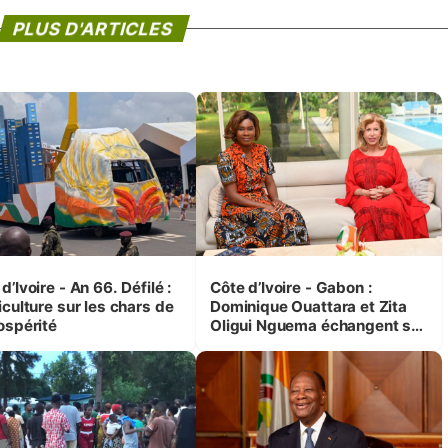
PLUS D'ARTICLES
d’Ivoire - An 66. Défilé :
Côte d’Ivoire - Gabon :
iculture sur les chars de
Dominique Ouattara et Zita
ospérité
Oligui Nguema échangent sur
leurs initiatives en faveur des
femmes et des enfants