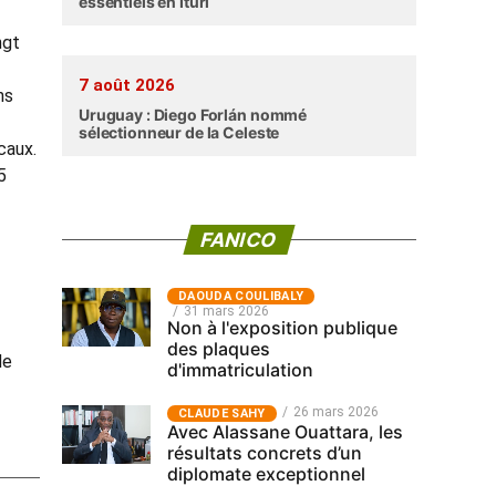
essentiels en Ituri
ngt
7 août 2026
ns
Uruguay : Diego Forlán nommé
sélectionneur de la Celeste
caux.
5
FANICO
‎DAOUDA COULIBALY
31 mars 2026
Non à l'exposition publique
des plaques
de
d'immatriculation
26 mars 2026
CLAUDE SAHY
Avec Alassane Ouattara, les
résultats concrets d’un
diplomate exceptionnel