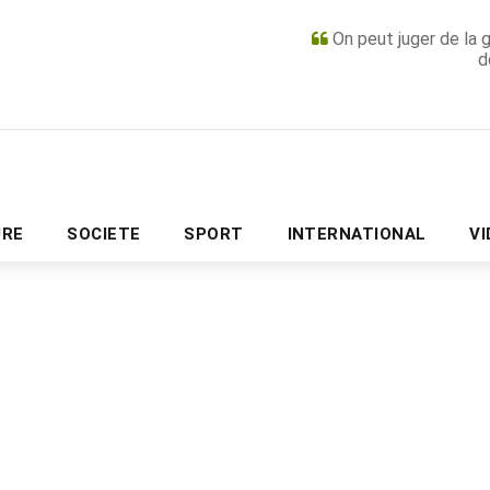
On peut juger de la 
d
PUBLICITÉ
URE
SOCIETE
SPORT
INTERNATIONAL
V