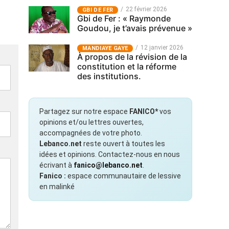
22 février 2026
GBI DE FER
Gbi de Fer : « Raymonde
Goudou, je t’avais prévenue »
12 janvier 2026
MANDIAYE GAYE
À propos de la révision de la
constitution et la réforme
des institutions.
Partagez sur notre espace
FANICO*
vos
opinions et/ou lettres ouvertes,
accompagnées de votre photo.
Lebanco.net
reste ouvert à toutes les
idées et opinions. Contactez-nous en nous
écrivant à
fanico@lebanco.net
.
Fanico :
espace communautaire de lessive
en malinké