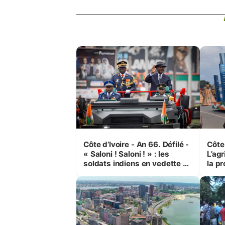
Côte d’Ivoire - An 66. Défilé -
Côte 
« Saloni ! Saloni ! » : les
L’agr
soldats indiens en vedette à
la pr
Yop’ City