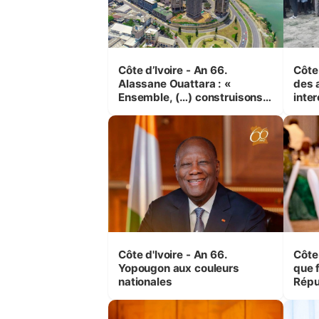
Côte d’Ivoire - An 66.
Côte 
Alassane Ouattara : «
des 
Ensemble, (…) construisons
inte
une grande nation pour nous-
Koss
mêmes et pour les
corr
générations futures »
sinis
Côte d'Ivoire - An 66.
Côte 
Yopougon aux couleurs
que f
nationales
Répu
Comb
(Cne