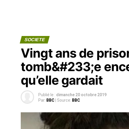
SOCIETE
Vingt ans de pris
tomb&#233;e encei
qu’elle gardait
Publié le :
dimanche 20 octobre 2019
Par:
BBC
| Source:
BBC