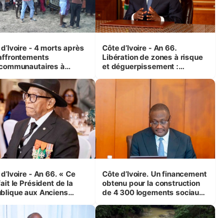
d’Ivoire - 4 morts après
Côte d’Ivoire - An 66.
affrontements
Libération de zones à risque
rcommunautaires à
et déguerpissement :
andji (Alepé) - Notre
Ouattara assure du « strict
espondant au milieu des
respect de l'Etat de droit pour
trés
préserver les vies humaines
»
d’Ivoire - An 66. « Ce
Côte d’Ivoire. Un financement
ait le Président de la
obtenu pour la construction
blique aux Anciens
de 4 300 logements sociaux
attants, c'est inédit »
et économiques à Abidjan,
 Yassoungo Koné ®)
Bouaké et Yamoussoukro