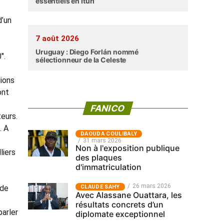
essentiels en Ituri
d’un
7 août 2026
Uruguay : Diego Forlán nommé
″.
sélectionneur de la Celeste
lions
ont
FANICO
teurs.
. A
‎DAOUDA COULIBALY
31 mars 2026
Non à l'exposition publique
liers
des plaques
d'immatriculation
26 mars 2026
CLAUDE SAHY
 de
Avec Alassane Ouattara, les
résultats concrets d’un
parler
diplomate exceptionnel