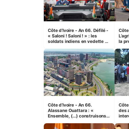
Côte d’Ivoire - An 66. Défilé -
Côte 
« Saloni ! Saloni ! » : les
L’agr
soldats indiens en vedette à
la pr
Yop’ City
Côte d’Ivoire - An 66.
Côte 
Alassane Ouattara : «
des 
Ensemble, (…) construisons
inte
une grande nation pour nous-
Koss
mêmes et pour les
corr