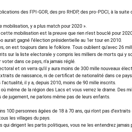
blications des FPI-GOR, des pro RHDP, des pro-PDCI, à la suite 
e mobilisation, y a plus match pour 2020 ».
, cette mobilisation est la preuve que rien n’est bouclé pour 2020
bo aurait gagné l’élection présidentielle au 1er tour en 2010.
s, on est toujours dans le folklore. Tous oublient qu’avec 26 mil
crits sur la liste electorale y compris les milliers de morts qui y s
 voter dans ce pays, n’a jamais réglé.
ectoral et on verra qu’il y aura moins de 300 mille nouveaux élec
xtraits de naissance, ni de certificat de nationalité dans ce pays
ctualité, il y a, depuis 2010, moins de 90 mille inscrits.
où même de la région des Lacs et vous verrez le drame. Des mil
s de jugement, ne parlons même pas de leurs enfants.
oins 100 personnes âgées de 18 à 70 ans, qui n’ont pas d’extraits
ous les villages du pays.
qui dirigent les partis politiques, vous ne les entendrez jamais 