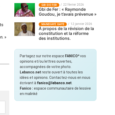
22 février 2026
GBI DE FER
e
Gbi de Fer : « Raymonde
Goudou, je t’avais prévenue »
12 janvier 2026
ts
MANDIAYE GAYE
À propos de la révision de la
constitution et la réforme
n. »
des institutions.
Partagez sur notre espace
FANICO*
vos
opinions et/ou lettres ouvertes,
accompagnées de votre photo.
Lebanco.net
reste ouvert à toutes les
idées et opinions. Contactez-nous en nous
écrivant à
fanico@lebanco.net
.
Fanico :
espace communautaire de lessive
en malinké