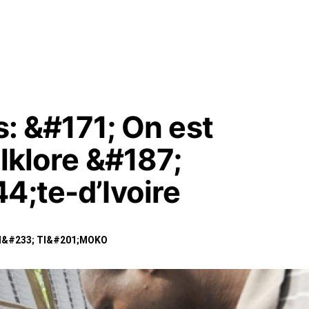
ts: &#171; On est
olklore &#187;
4;te-d’Ivoire
l&#233; TI&#201;MOKO