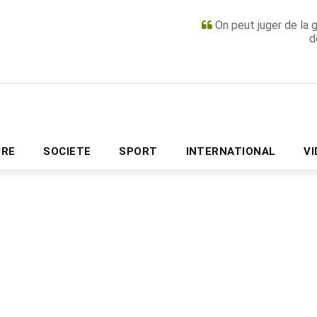
On peut juger de la 
d
PUBLICITÉ
URE
SOCIETE
SPORT
INTERNATIONAL
V