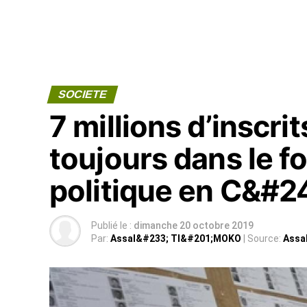
SOCIETE
7 millions d’inscri
toujours dans le f
politique en C&#24
Publié le :
dimanche 20 octobre 2019
Par:
Assal&#233; TI&#201;MOKO
| Source:
Assa