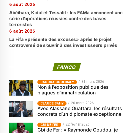
6 août 2026
Abéibara, Kidal et Tessalit : les FAMa annoncent une
série d’opérations réussies contre des bases
terroristes
6 août 2026
La Fifa «présente des excuses» après le projet
controversé de s’ouvrir à des investisseurs privés
FANICO
31 mars 2026
‎DAOUDA COULIBALY
Non à l'exposition publique des
plaques d'immatriculation
26 mars 2026
CLAUDE SAHY
Avec Alassane Ouattara, les résultats
concrets d’un diplomate exceptionnel
22 février 2026
GBI DE FER
Gbi de Fer : « Raymonde Goudou, je