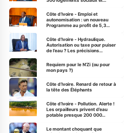
300 logements sociaux et
économiques à Abidjan, Bouaké
et Yamoussoukro
Côte d’Ivoire - Emploi et
autonomisation : un nouveau
Programme au profit de 5,3
millions de jeunes
Côte d’Ivoire - Hydraulique.
Autorisation ou taxe pour puiser
de l’eau ? Les précisions
d’Assahoré
Requiem pour le N’Zi (ou pour
mon pays ?)
Côte d’Ivoire. Renard de retour à
la tête des Éléphants
Côte d’Ivoire - Pollution. Alerte !
Les orpailleurs privent d’eau
potable presque 200 000
habitants autour d’Agboville
Le montant choquant que