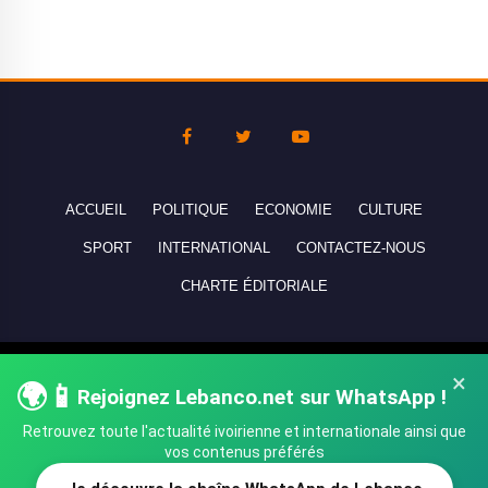
ACCUEIL
POLITIQUE
ECONOMIE
CULTURE
SPORT
INTERNATIONAL
CONTACTEZ-NOUS
CHARTE ÉDITORIALE
Copyright © 2010-2026 lebanco.net - Tous droits de reproduction
×
🌍📱
réservés - All rights reserved.
Rejoignez Lebanco.net sur WhatsApp !
Retrouvez toute l'actualité ivoirienne et internationale ainsi que
vos contenus préférés