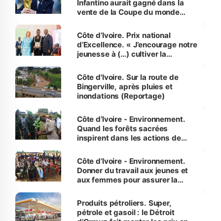
Infantino aurait gagné dans la
vente de la Coupe du monde
révélé
Côte d’Ivoire. Prix national
d’Excellence. « J’encourage notre
jeunesse à (…) cultiver la
compétence et l’intégrité »
(Alassane Ouattara
Côte d'Ivoire. Sur la route de
Bingerville, après pluies et
inondations (Reportage)
Côte d’Ivoire - Environnement.
Quand les forêts sacrées
inspirent dans les actions de
reboisement
Côte d’Ivoire - Environnement.
Donner du travail aux jeunes et
aux femmes pour assurer la
protection des espèces
menacées
Produits pétroliers. Super,
pétrole et gasoil : le Détroit