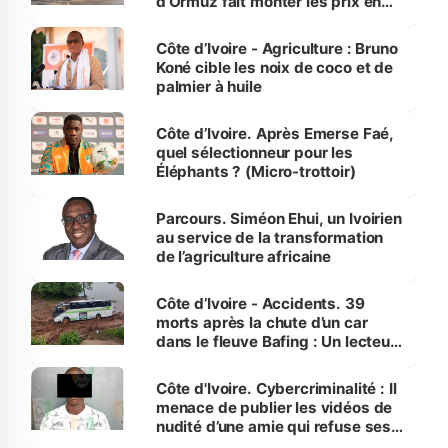
d’Ormuz fait monter les prix en
Côte d’Ivoire
Côte d’Ivoire - Agriculture : Bruno
Koné cible les noix de coco et de
palmier à huile
Côte d’Ivoire. Après Emerse Faé,
quel sélectionneur pour les
Éléphants ? (Micro-trottoir)
Parcours. Siméon Ehui, un Ivoirien
au service de la transformation
de l’agriculture africaine
Côte d’Ivoire - Accidents. 39
morts après la chute d’un car
dans le fleuve Bafing : Un lecteur
dénonce la légèreté du ministère
des Transports
Côte d'Ivoire. Cybercriminalité : Il
menace de publier les vidéos de
nudité d’une amie qui refuse ses
avances