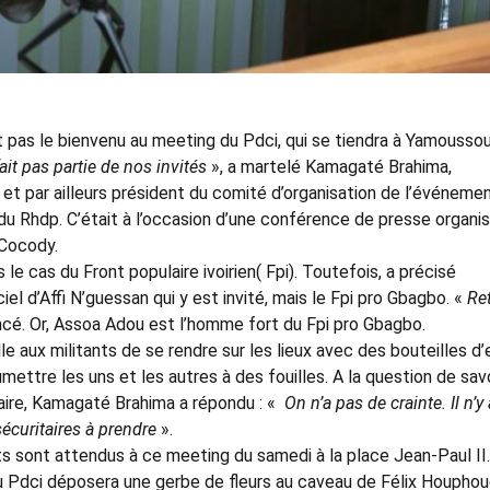
st pas le bienvenu au meeting du Pdci, qui se tiendra à Yamousso
ait pas partie de nos invités
», a martelé Kamagaté Brahima,
 et par ailleurs président du comité d’organisation de l’événemen
i du Rhdp. C’était à l’occasion d’une conférence de presse organi
 Cocody.
 le cas du Front populaire ivoirien( Fpi). Toutefois, a précisé
iel d’Affi N’guessan qui y est invité, mais le Fpi pro Gbagbo. «
Re
oncé. Or, Assoa Adou est l’homme fort du Fpi pro Gbagbo.
 aux militants de se rendre sur les lieux avec des bouteilles d’
ttre les uns et les autres à des fouilles. A la question de savo
aire, Kamagaté Brahima a répondu : «
On n’a pas de crainte. Il n’y
sécuritaires à prendre
».
ts sont attendus à ce meeting du samedi à la place Jean-Paul II.
 du Pdci déposera une gerbe de fleurs au caveau de Félix Houphou