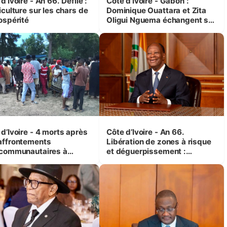
d’Ivoire - An 66. Défilé :
Côte d’Ivoire - Gabon :
iculture sur les chars de
Dominique Ouattara et Zita
ospérité
Oligui Nguema échangent sur
leurs initiatives en faveur des
femmes et des enfants
d’Ivoire - 4 morts après
Côte d’Ivoire - An 66.
affrontements
Libération de zones à risque
rcommunautaires à
et déguerpissement :
andji (Alepé) - Notre
Ouattara assure du « strict
espondant au milieu des
respect de l'Etat de droit pour
trés
préserver les vies humaines
»