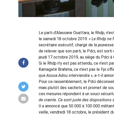
Le parti d’Alassane Ouattara, le Rhdp, n’e
le samedi 18 octobre 2019.
« Le Rhdp ne f
secrétaire exécutif, chargé de la jeunesse
de relever que son parti, le Pdci, est sort
jeudi 17 octobre 2019, au siège du Pdci à
Si le Rhdp n’y est pas attendu, ce n’est pas
Kamagaté Brahima, ce n’est pas le Fpi offic
que Assoa Adou interviendra
», a-t-il ann
Pour ce rassemblement, le Pdci déconseille
mais plutôt des sachets et promet de soume
ces mesures répondent à un souci sécurit
de crainte. Ce sont juste des dispositions 
Il a annoncé que 50 000 à 100 000 militan
veille, vendredi 18 octobre, le président