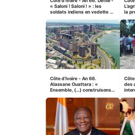
Côte d’Ivoire - An 66. Défilé -
Côte 
« Saloni ! Saloni ! » : les
L’agr
soldats indiens en vedette à
la pr
Yop’ City
Côte d’Ivoire - An 66.
Côte 
Alassane Ouattara : «
des 
Ensemble, (…) construisons
inte
une grande nation pour nous-
Koss
mêmes et pour les
corr
générations futures »
sinis