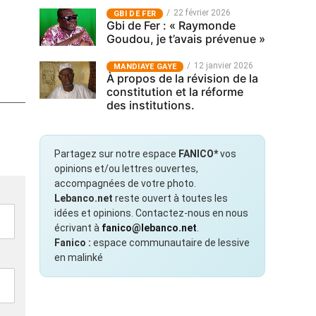
22 février 2026
GBI DE FER
Gbi de Fer : « Raymonde
Goudou, je t’avais prévenue »
12 janvier 2026
MANDIAYE GAYE
À propos de la révision de la
constitution et la réforme
des institutions.
Partagez sur notre espace
FANICO*
vos
opinions et/ou lettres ouvertes,
accompagnées de votre photo.
Lebanco.net
reste ouvert à toutes les
idées et opinions. Contactez-nous en nous
écrivant à
fanico@lebanco.net
.
Fanico :
espace communautaire de lessive
en malinké