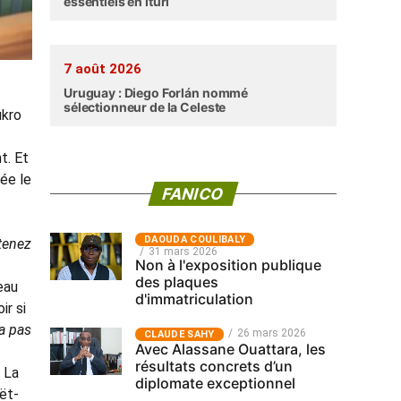
essentiels en Ituri
7 août 2026
Uruguay : Diego Forlán nommé
sélectionneur de la Celeste
ukro
t. Et
sée le
FANICO
‎DAOUDA COULIBALY
tenez
31 mars 2026
Non à l'exposition publique
des plaques
eau
d'immatriculation
ir si
 a pas
26 mars 2026
CLAUDE SAHY
Avec Alassane Ouattara, les
résultats concrets d’un
 La
diplomate exceptionnel
ët-