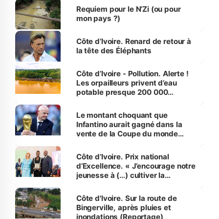
Requiem pour le N’Zi (ou pour
mon pays ?)
Côte d’Ivoire. Renard de retour à
la tête des Éléphants
Côte d’Ivoire - Pollution. Alerte !
Les orpailleurs privent d’eau
potable presque 200 000
habitants autour d’Agboville
Le montant choquant que
Infantino aurait gagné dans la
vente de la Coupe du monde
révélé
Côte d’Ivoire. Prix national
d’Excellence. « J’encourage notre
jeunesse à (…) cultiver la
compétence et l’intégrité »
(Alassane Ouattara
Côte d'Ivoire. Sur la route de
Bingerville, après pluies et
inondations (Reportage)