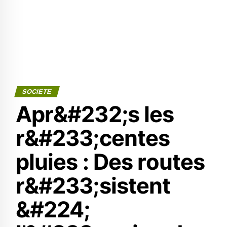
SOCIETE
Apr&#232;s les
r&#233;centes
pluies : Des routes
r&#233;sistent
&#224;