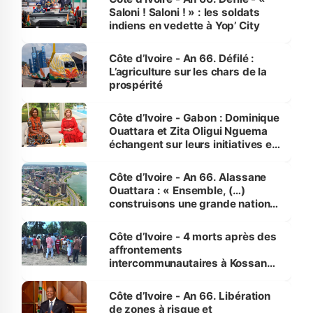
Saloni ! Saloni ! » : les soldats
indiens en vedette à Yop’ City
Côte d’Ivoire - An 66. Défilé :
L’agriculture sur les chars de la
prospérité
Côte d’Ivoire - Gabon : Dominique
Ouattara et Zita Oligui Nguema
échangent sur leurs initiatives en
faveur des femmes et des
enfants
Côte d’Ivoire - An 66. Alassane
Ouattara : « Ensemble, (…)
construisons une grande nation
pour nous-mêmes et pour les
générations futures »
Côte d’Ivoire - 4 morts après des
affrontements
intercommunautaires à Kossandji
(Alepé) - Notre correspondant au
milieu des sinistrés
Côte d’Ivoire - An 66. Libération
de zones à risque et