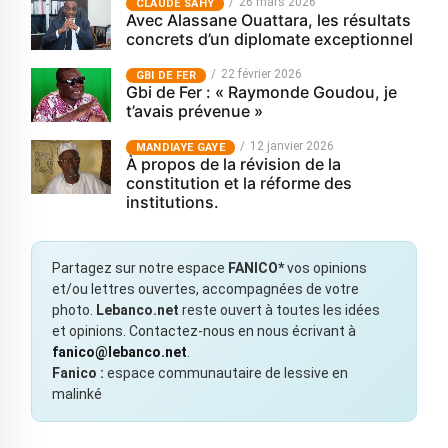
26 mars 2026
CLAUDE SAHY
Avec Alassane Ouattara, les résultats
concrets d’un diplomate exceptionnel
22 février 2026
GBI DE FER
Gbi de Fer : « Raymonde Goudou, je
t’avais prévenue »
12 janvier 2026
MANDIAYE GAYE
À propos de la révision de la
constitution et la réforme des
institutions.
Partagez sur notre espace
FANICO*
vos opinions
et/ou lettres ouvertes, accompagnées de votre
photo.
Lebanco.net
reste ouvert à toutes les idées
et opinions. Contactez-nous en nous écrivant à
fanico@lebanco.net
.
Fanico :
espace communautaire de lessive en
malinké