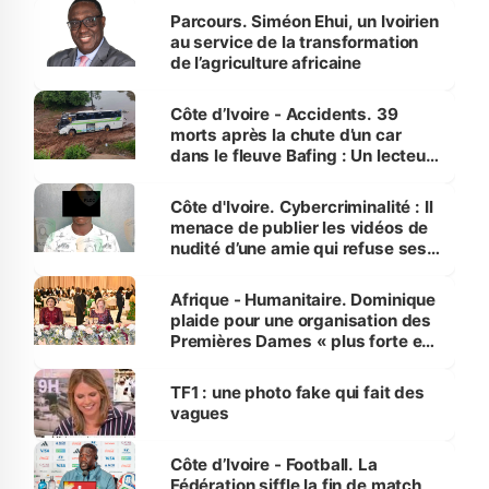
Parcours. Siméon Ehui, un Ivoirien
au service de la transformation
de l’agriculture africaine
Côte d’Ivoire - Accidents. 39
morts après la chute d’un car
dans le fleuve Bafing : Un lecteur
dénonce la légèreté du ministère
des Transports
Côte d'Ivoire. Cybercriminalité : Il
menace de publier les vidéos de
nudité d’une amie qui refuse ses
avances
Afrique - Humanitaire. Dominique
plaide pour une organisation des
Premières Dames « plus forte et
influente, dont l'impact s'affirme
sur la scène internationale »
TF1 : une photo fake qui fait des
vagues
Côte d’Ivoire - Football. La
Fédération siffle la fin de match