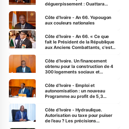
déguerpissement : Ouattara
assure du « strict respect de
l'Etat de droit pour préserver les
Côte d'Ivoire - An 66. Yopougon
vies humaines »
aux couleurs nationales
Côte d’Ivoire - An 66. « Ce que
fait le Président de la République
aux Anciens Combattants, c'est
inédit » (Cne Yassoungo Koné ®)
Côte d’Ivoire. Un financement
obtenu pour la construction de 4
300 logements sociaux et
économiques à Abidjan, Bouaké
et Yamoussoukro
Côte d’Ivoire - Emploi et
autonomisation : un nouveau
Programme au profit de 5,3
millions de jeunes
Côte d’Ivoire - Hydraulique.
Autorisation ou taxe pour puiser
de l’eau ? Les précisions
d’Assahoré