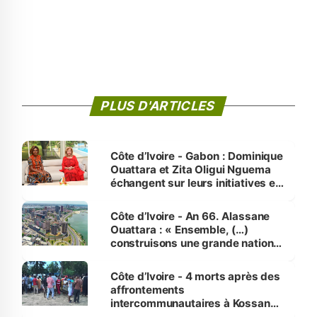
PLUS D'ARTICLES
Côte d’Ivoire - Gabon : Dominique
Ouattara et Zita Oligui Nguema
échangent sur leurs initiatives en
faveur des femmes et des
enfants
Côte d’Ivoire - An 66. Alassane
Ouattara : « Ensemble, (…)
construisons une grande nation
pour nous-mêmes et pour les
générations futures »
Côte d’Ivoire - 4 morts après des
affrontements
intercommunautaires à Kossandji
(Alepé) - Notre correspondant au