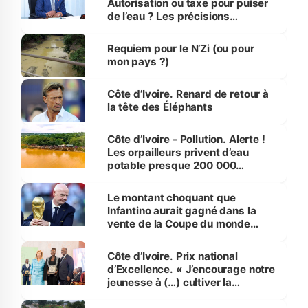
Autorisation ou taxe pour puiser
de l’eau ? Les précisions
d’Assahoré
Requiem pour le N’Zi (ou pour
mon pays ?)
Côte d’Ivoire. Renard de retour à
la tête des Éléphants
Côte d’Ivoire - Pollution. Alerte !
Les orpailleurs privent d’eau
potable presque 200 000
habitants autour d’Agboville
Le montant choquant que
Infantino aurait gagné dans la
vente de la Coupe du monde
révélé
Côte d’Ivoire. Prix national
d’Excellence. « J’encourage notre
jeunesse à (…) cultiver la
compétence et l’intégrité »