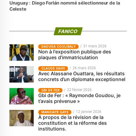
Uruguay : Diego Forlán nommé sélectionneur de la
Celeste
FANICO
31 mars 2026
‎DAOUDA COULIBALY
Non à l'exposition publique des
plaques d'immatriculation
26 mars 2026
CLAUDE SAHY
Avec Alassane Ouattara, les résultats
concrets d’un diplomate exceptionnel
22 février 2026
GBI DE FER
Gbi de Fer : « Raymonde Goudou, je
t’avais prévenue »
12 janvier 2026
MANDIAYE GAYE
À propos de la révision de la
constitution et la réforme des
institutions.