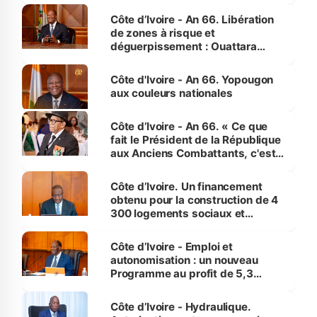
milieu des sinistrés
Côte d’Ivoire - An 66. Libération
de zones à risque et
déguerpissement : Ouattara
assure du « strict respect de
l'Etat de droit pour préserver les
Côte d'Ivoire - An 66. Yopougon
vies humaines »
aux couleurs nationales
Côte d’Ivoire - An 66. « Ce que
fait le Président de la République
aux Anciens Combattants, c'est
inédit » (Cne Yassoungo Koné ®)
Côte d’Ivoire. Un financement
obtenu pour la construction de 4
300 logements sociaux et
économiques à Abidjan, Bouaké
et Yamoussoukro
Côte d’Ivoire - Emploi et
autonomisation : un nouveau
Programme au profit de 5,3
millions de jeunes
Côte d’Ivoire - Hydraulique.