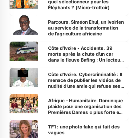
quel sélectionneur pour les
Éléphants ? (Micro-trottoir)
Parcours. Siméon Ehui, un Ivoirien
au service de la transformation
de l’agriculture africaine
Côte d’Ivoire - Accidents. 39
morts après la chute d’un car
dans le fleuve Bafing : Un lecteur
dénonce la légèreté du ministère
des Transports
Côte d'Ivoire. Cybercriminalité : Il
menace de publier les vidéos de
nudité d’une amie qui refuse ses
avances
Afrique - Humanitaire. Dominique
plaide pour une organisation des
Premières Dames « plus forte et
influente, dont l'impact s'affirme
sur la scène internationale »
TF1 : une photo fake qui fait des
vagues