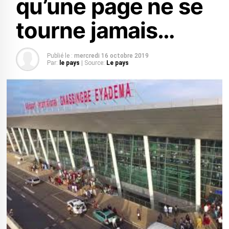
qu’une page ne se
tourne jamais…
Publié le :
mercredi 16 octobre 2019
Par:
le pays
| Source:
Le pays