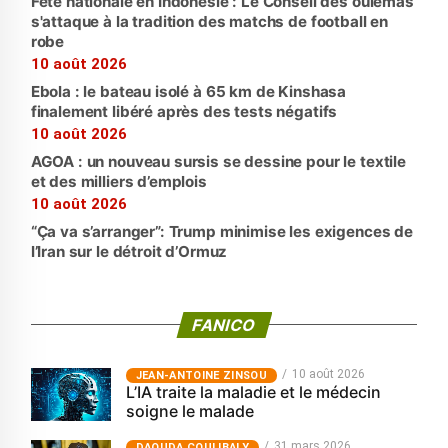
Fête nationale en Indonésie : Le Conseil des oulémas
s'attaque à la tradition des matchs de football en
robe
10 août 2026
Ebola : le bateau isolé à 65 km de Kinshasa
finalement libéré après des tests négatifs
10 août 2026
AGOA : un nouveau sursis se dessine pour le textile
et des milliers d’emplois
10 août 2026
“Ça va s’arranger”: Trump minimise les exigences de
l’Iran sur le détroit d’Ormuz
FANICO
10 août 2026
JEAN-ANTOINE ZINSOU
L’IA traite la maladie et le médecin
soigne le malade
31 mars 2026
‎DAOUDA COULIBALY