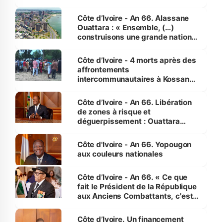
faveur des femmes et des
enfants
Côte d’Ivoire - An 66. Alassane
Ouattara : « Ensemble, (…)
construisons une grande nation
pour nous-mêmes et pour les
générations futures »
Côte d’Ivoire - 4 morts après des
affrontements
intercommunautaires à Kossandji
(Alepé) - Notre correspondant au
milieu des sinistrés
Côte d’Ivoire - An 66. Libération
de zones à risque et
déguerpissement : Ouattara
assure du « strict respect de
l'Etat de droit pour préserver les
Côte d'Ivoire - An 66. Yopougon
vies humaines »
aux couleurs nationales
Côte d’Ivoire - An 66. « Ce que
fait le Président de la République
aux Anciens Combattants, c'est
inédit » (Cne Yassoungo Koné ®)
Côte d’Ivoire. Un financement