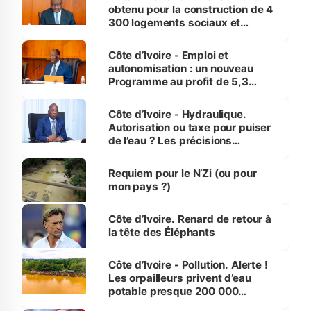
obtenu pour la construction de 4
300 logements sociaux et
économiques à Abidjan, Bouaké
et Yamoussoukro
Côte d’Ivoire - Emploi et
autonomisation : un nouveau
Programme au profit de 5,3
millions de jeunes
Côte d’Ivoire - Hydraulique.
Autorisation ou taxe pour puiser
de l’eau ? Les précisions
d’Assahoré
Requiem pour le N’Zi (ou pour
mon pays ?)
Côte d’Ivoire. Renard de retour à
la tête des Éléphants
Côte d’Ivoire - Pollution. Alerte !
Les orpailleurs privent d’eau
potable presque 200 000
habitants autour d’Agboville