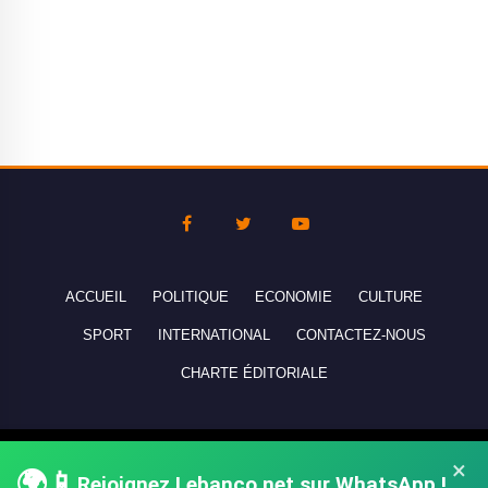
ACCUEIL
POLITIQUE
ECONOMIE
CULTURE
SPORT
INTERNATIONAL
CONTACTEZ-NOUS
CHARTE ÉDITORIALE
Copyright © 2010-2026 lebanco.net - Tous droits de reproduction
×
🌍📱
Rejoignez Lebanco.net sur WhatsApp !
réservés - All rights reserved.