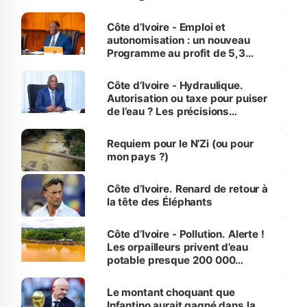
économiques à Abidjan, Bouaké
et Yamoussoukro
Côte d’Ivoire - Emploi et
autonomisation : un nouveau
Programme au profit de 5,3
millions de jeunes
Côte d’Ivoire - Hydraulique.
Autorisation ou taxe pour puiser
de l’eau ? Les précisions
d’Assahoré
Requiem pour le N’Zi (ou pour
mon pays ?)
Côte d’Ivoire. Renard de retour à
la tête des Éléphants
Côte d’Ivoire - Pollution. Alerte !
Les orpailleurs privent d’eau
potable presque 200 000
habitants autour d’Agboville
Le montant choquant que
Infantino aurait gagné dans la