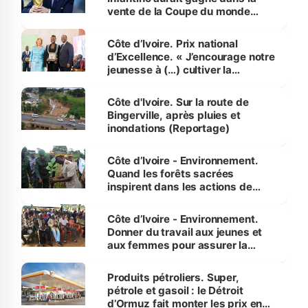
vente de la Coupe du monde
révélé
Côte d’Ivoire. Prix national
d’Excellence. « J’encourage notre
jeunesse à (…) cultiver la
compétence et l’intégrité »
(Alassane Ouattara
Côte d'Ivoire. Sur la route de
Bingerville, après pluies et
inondations (Reportage)
Côte d’Ivoire - Environnement.
Quand les forêts sacrées
inspirent dans les actions de
reboisement
Côte d’Ivoire - Environnement.
Donner du travail aux jeunes et
aux femmes pour assurer la
protection des espèces
menacées
Produits pétroliers. Super,
pétrole et gasoil : le Détroit
d’Ormuz fait monter les prix en