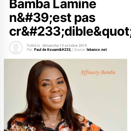
Bamba Lamine
n&#39;est pas
cr&#233;dible&quot
Publié le :
dimanche 13 octobre 2019
Par:
Paul de Kouam&#233;
| Source:
lebanco.net