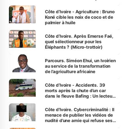
Côte d’Ivoire
Côte d’Ivoire - Agriculture : Bruno
Koné cible les noix de coco et de
palmier à huile
Côte d’Ivoire. Après Emerse Faé,
quel sélectionneur pour les
Éléphants ? (Micro-trottoir)
Parcours. Siméon Ehui, un Ivoirien
au service de la transformation
de l’agriculture africaine
Côte d’Ivoire - Accidents. 39
morts après la chute d’un car
dans le fleuve Bafing : Un lecteur
dénonce la légèreté du ministère
des Transports
Côte d'Ivoire. Cybercriminalité : Il
menace de publier les vidéos de
nudité d’une amie qui refuse ses
avances