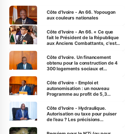
Côte d'Ivoire - An 66. Yopougon
aux couleurs nationales
Côte d’Ivoire - An 66. « Ce que
fait le Président de la République
aux Anciens Combattants, c'est
inédit » (Cne Yassoungo Koné ®)
Côte d’Ivoire. Un financement
obtenu pour la construction de 4
300 logements sociaux et
économiques à Abidjan, Bouaké
et Yamoussoukro
Côte d’Ivoire - Emploi et
autonomisation : un nouveau
Programme au profit de 5,3
millions de jeunes
Côte d’Ivoire - Hydraulique.
Autorisation ou taxe pour puiser
de l’eau ? Les précisions
d’Assahoré
Requiem pour le N’Zi (ou pour