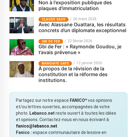
Non à l'exposition publique des
plaques d'immatriculation
26 mars 2026
CLAUDE SAHY
Avec Alassane Ouattara, les résultats
concrets d’un diplomate exceptionnel
22 février 2026
GBI DE FER
Gbi de Fer : « Raymonde Goudou, je
t’avais prévenue »
12 janvier 2026
MANDIAYE GAYE
À propos de la révision de la
constitution et la réforme des
institutions.
Partagez sur notre espace
FANICO*
vos opinions
et/ou lettres ouvertes, accompagnées de votre
photo.
Lebanco.net
reste ouvert à toutes les idées
et opinions. Contactez-nous en nous écrivant à
fanico@lebanco.net
.
Fanico :
espace communautaire de lessive en