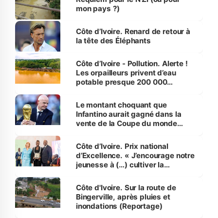
mon pays ?)
Côte d’Ivoire. Renard de retour à
la tête des Éléphants
Côte d’Ivoire - Pollution. Alerte !
Les orpailleurs privent d’eau
potable presque 200 000
habitants autour d’Agboville
Le montant choquant que
Infantino aurait gagné dans la
vente de la Coupe du monde
révélé
Côte d’Ivoire. Prix national
d’Excellence. « J’encourage notre
jeunesse à (…) cultiver la
compétence et l’intégrité »
(Alassane Ouattara
Côte d'Ivoire. Sur la route de
Bingerville, après pluies et
inondations (Reportage)