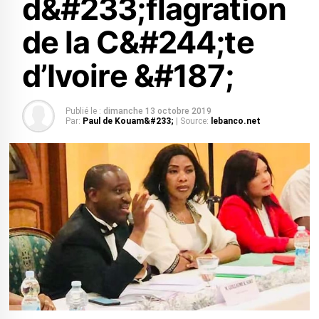
d&#233;flagration
de la C&#244;te
d’Ivoire &#187;
Publié le :
dimanche 13 octobre 2019
Par:
Paul de Kouam&#233;
| Source:
lebanco.net