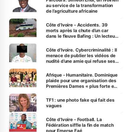
au service de la transformation
de l’agriculture africaine
Côte d’Ivoire - Accidents. 39
morts après la chute d’un car
dans le fleuve Bafing : Un lecteur
dénonce la légèreté du ministère
des Transports
Côte d'Ivoire. Cybercriminalité : Il
menace de publier les vidéos de
nudité d’une amie qui refuse ses
avances
Afrique - Humanitaire. Dominique
plaide pour une organisation des
Premières Dames « plus forte et
influente, dont l'impact s'affirme
sur la scène internationale »
TF1 : une photo fake qui fait des
vagues
Côte d’Ivoire - Football. La
Fédération siffle la fin de match
pour Emerse Faé