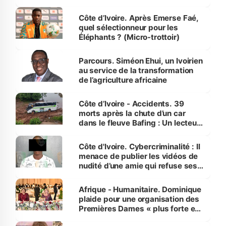
Côte d’Ivoire. Après Emerse Faé,
quel sélectionneur pour les
Éléphants ? (Micro-trottoir)
Parcours. Siméon Ehui, un Ivoirien
au service de la transformation
de l’agriculture africaine
Côte d’Ivoire - Accidents. 39
morts après la chute d’un car
dans le fleuve Bafing : Un lecteur
dénonce la légèreté du ministère
des Transports
Côte d'Ivoire. Cybercriminalité : Il
menace de publier les vidéos de
nudité d’une amie qui refuse ses
avances
Afrique - Humanitaire. Dominique
plaide pour une organisation des
Premières Dames « plus forte et
influente, dont l'impact s'affirme