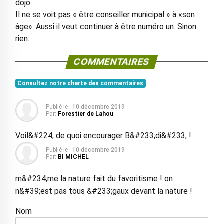
dojo.
Il ne se voit pas « être conseiller municipal » à «son
âge». Aussi il veut continuer à être numéro un. Sinon
rien.
COMMENTAIRES
Consultez notre charte des commentaires
Publié le :
10 décembre 2019
Par:
Forestier de Lahou
Voil&#224; de quoi encourager B&#233;di&#233; !
Publié le :
10 décembre 2019
Par:
BI MICHEL
m&#234;me la nature fait du favoritisme ! on
n&#39;est pas tous &#233;gaux devant la nature !
Nom