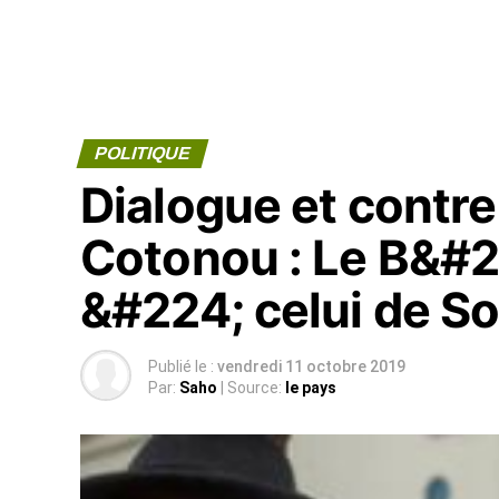
POLITIQUE
Dialogue et contr
Cotonou : Le B&#2
&#224; celui de S
Publié le :
vendredi 11 octobre 2019
Par:
Saho
| Source:
le pays