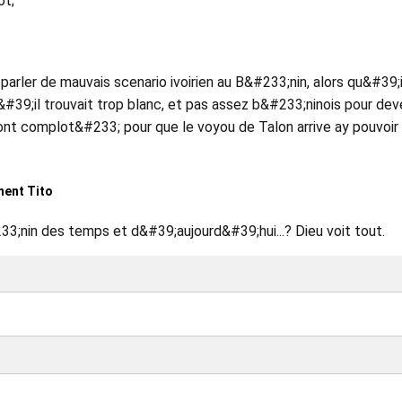
ot;
rler de mauvais scenario ivoirien au B&#233;nin, alors qu&#39;i
u&#39;il trouvait trop blanc, et pas assez b&#233;ninois pour dev
nt complot&#233; pour que le voyou de Talon arrive ay pouvoir
ent Tito
3;nin des temps et d&#39;aujourd&#39;hui...? Dieu voit tout.