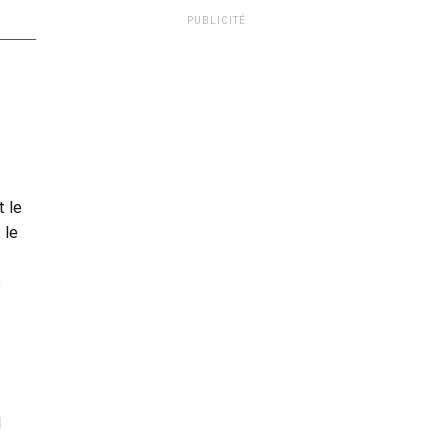
PUBLICITÉ
t le
 le
s
l