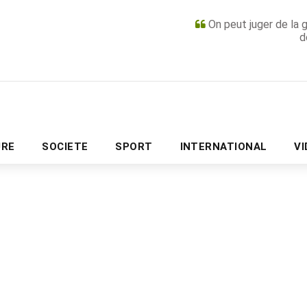
On peut juger de la 
d
PUBLICITÉ
URE
SOCIETE
SPORT
INTERNATIONAL
V