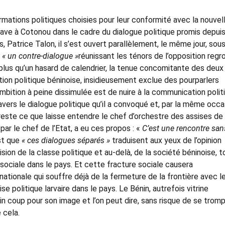
ormations politiques choisies pour leur conformité avec la nouvel
lave à Cotonou dans le cadre du dialogue politique promis depuis
s, Patrice Talon, il s’est ouvert parallèlement, le même jour, sou
,
« un contre-dialogue »
réunissant les ténors de l’opposition reg
 plus qu’un hasard de calendrier, la tenue concomitante des deux
tion politique béninoise, insidieusement exclue des pourparlers
L’ambition à peine dissimulée est de nuire à la communication polit
avers le dialogue politique qu’il a convoqué et, par la même occa
du reste ce que laisse entendre le chef d’orchestre des assises de
é par le chef de l’Etat, a eu ces propos : «
C’est une rencontre san
est que
« ces dialogues séparés »
traduisent aux yeux de l’opinion
ision de la classe politique et au-delà, de la société béninoise, 
 sociale dans le pays. Et cette fracture sociale causera
tionale qui souffre déjà de la fermeture de la frontière avec l
ise politique larvaire dans le pays. Le Bénin, autrefois vitrine
in coup pour son image et l’on peut dire, sans risque de se tromp
 cela.