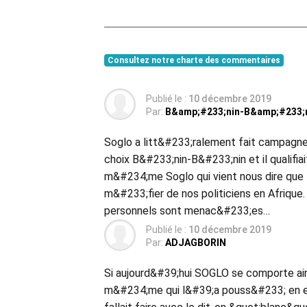
Consultez notre charte des commentaires
Publié le :
10 décembre 2019
Par:
B&amp;#233;nin-B&amp;#233;
Soglo a litt&#233;ralement fait campagne 
choix B&#233;nin-B&#233;nin et il qualifi
m&#234;me Soglo qui vient nous dire que T
m&#233;fier de nos politiciens en Afrique
personnels sont menac&#233;es…
Publié le :
10 décembre 2019
Par:
ADJAGBORIN
Si aujourd&#39;hui SOGLO se comporte ains
m&#234;me qui l&#39;a pouss&#233; en exil,