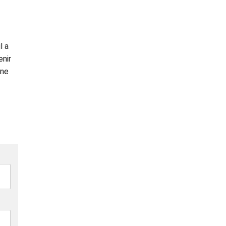
l a
enir
 ne