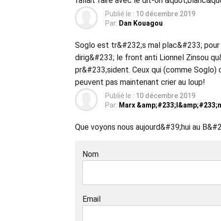
fallait faire avec le dit-on &quot;blanc&qu
Publié le :
10 décembre 2019
Par:
Dan Kouagou
Soglo est tr&#232;s mal plac&#233; pour pa
dirig&#233; le front anti Lionnel Zinsou q
pr&#233;sident. Ceux qui (comme Soglo) o
peuvent pas maintenant crier au loup!
Publié le :
10 décembre 2019
Par:
Marx &amp;#233;l&amp;#233;m
Que voyons nous aujourd&#39;hui au B&#23
Nom
Email