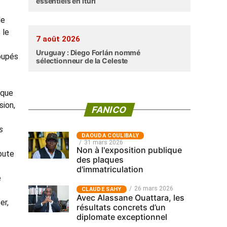
essentiels en Ituri
le
 le
7 août 2026
s
Uruguay : Diego Forlán nommé
roupés
sélectionneur de la Celeste
ique
sion,
FANICO
s
‎DAOUDA COULIBALY
31 mars 2026
Non à l'exposition publique
toute
des plaques
d'immatriculation
e
26 mars 2026
CLAUDE SAHY
Avec Alassane Ouattara, les
er,
résultats concrets d’un
diplomate exceptionnel