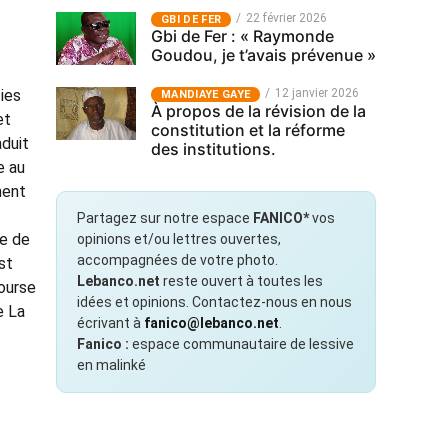
22 février 2026
GBI DE FER
Gbi de Fer : « Raymonde
Goudou, je t’avais prévenue »
ties
12 janvier 2026
MANDIAYE GAYE
À propos de la révision de la
et
constitution et la réforme
aduit
des institutions.
e au
ment
Partagez sur notre espace
FANICO*
vos
ue de
opinions et/ou lettres ouvertes,
accompagnées de votre photo.
st
Lebanco.net
reste ouvert à toutes les
course
idées et opinions. Contactez-nous en nous
e La
écrivant à
fanico@lebanco.net
.
Fanico :
espace communautaire de lessive
en malinké