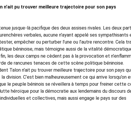
n n’ait pu trouver meilleure trajectoire pour son pays
 tenue jusque-là pacifique des deux assises rivales. Les deux par
surenchères verbales, aucune n’ayant appelé ses sympathisants 
tester, empêcher ou perturber l’une ou l’autre rencontre. Cela tr
itique béninoise, mais témoigne aussi de la vitalité démocratiqu
la fin, les deux camps ne cèdent pas à la provocation et n’enflam
de de rancunes tenaces de cette scène politique béninoise.
dent Talon n’ait pu trouver meilleure trajectoire pour son pays q
e la division. C’est bien malheureusement ce qui arrive lorsqu’on e
que le peuple béninois se réveillera à temps pour freiner cette 
lutte héroïque pour la démocratie aux lendemains du discours d
individuelles et collectives, mais aussi engage le pays sur des