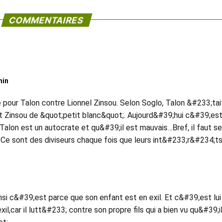
COMMENTAIRES
nin
pour Talon contre Lionnel Zinsou. Selon Soglo, Talon &#233;tai
ait Zinsou de &quot;petit blanc&quot;. Aujourd&#39;hui c&#39;est
alon est un autocrate et qu&#39;il est mauvais…Bref, il faut se
. Ce sont des diviseurs chaque fois que leurs int&#233;r&#234;t
i c&#39;est parce que son enfant est en exil. Et c&#39;est lui
car il lutt&#233; contre son propre fils qui a bien vu qu&#39;i