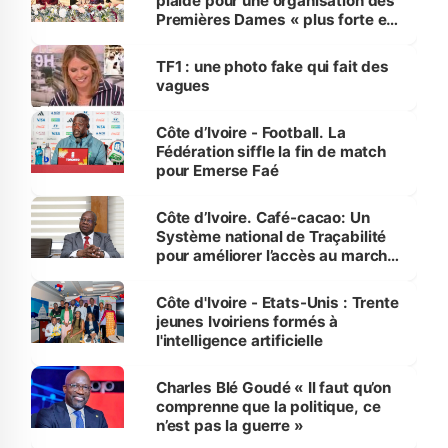
plaide pour une organisation des
Premières Dames « plus forte et
influente, dont l'impact s'affirme
sur la scène internationale »
TF1 : une photo fake qui fait des
vagues
Côte d’Ivoire - Football. La
Fédération siffle la fin de match
pour Emerse Faé
Côte d’Ivoire. Café-cacao: Un
Système national de Traçabilité
pour améliorer l’accès au marché
international
Côte d'Ivoire - Etats-Unis : Trente
jeunes Ivoiriens formés à
l'intelligence artificielle
Charles Blé Goudé « Il faut qu’on
comprenne que la politique, ce
n’est pas la guerre »