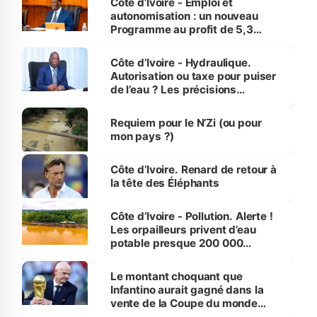
Côte d’Ivoire - Emploi et
autonomisation : un nouveau
Programme au profit de 5,3
millions de jeunes
Côte d’Ivoire - Hydraulique.
Autorisation ou taxe pour puiser
de l’eau ? Les précisions
d’Assahoré
Requiem pour le N’Zi (ou pour
mon pays ?)
Côte d’Ivoire. Renard de retour à
la tête des Éléphants
Côte d’Ivoire - Pollution. Alerte !
Les orpailleurs privent d’eau
potable presque 200 000
habitants autour d’Agboville
Le montant choquant que
Infantino aurait gagné dans la
vente de la Coupe du monde
révélé