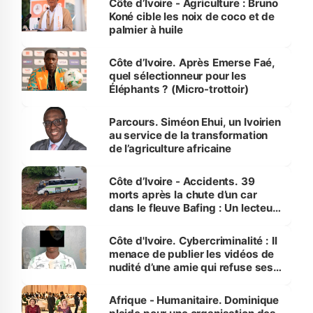
Côte d’Ivoire - Agriculture : Bruno
Koné cible les noix de coco et de
palmier à huile
Côte d’Ivoire. Après Emerse Faé,
quel sélectionneur pour les
Éléphants ? (Micro-trottoir)
Parcours. Siméon Ehui, un Ivoirien
au service de la transformation
de l’agriculture africaine
Côte d’Ivoire - Accidents. 39
morts après la chute d’un car
dans le fleuve Bafing : Un lecteur
dénonce la légèreté du ministère
des Transports
Côte d'Ivoire. Cybercriminalité : Il
menace de publier les vidéos de
nudité d’une amie qui refuse ses
avances
Afrique - Humanitaire. Dominique