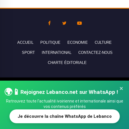
ACCUEIL
POLITIQUE
ECONOMIE
CULTURE
SPORT
INTERNATIONAL
CONTACTEZ-NOUS
CHARTE ÉDITORIALE
Copyright © 2010-2026 lebanco.net - Tous droits de reproduction
×
🌍📱
Rejoignez Lebanco.net sur WhatsApp !
réservés - All rights reserved.
Retrouvez toute l'actualité ivoirienne et internationale ainsi que
vos contenus préférés
Je découvre la chaîne WhatsApp de Lebanco
SHARE
TWEET