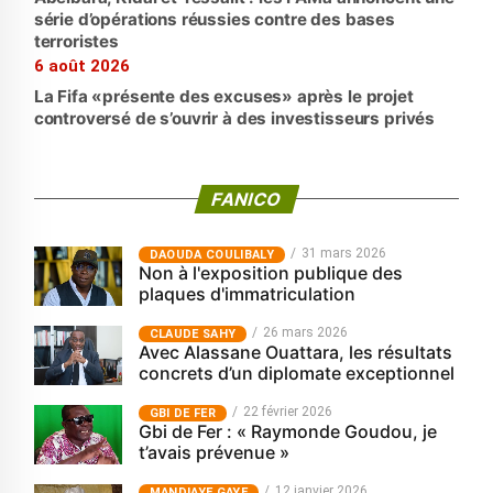
série d’opérations réussies contre des bases
terroristes
6 août 2026
La Fifa «présente des excuses» après le projet
controversé de s’ouvrir à des investisseurs privés
FANICO
31 mars 2026
‎DAOUDA COULIBALY
Non à l'exposition publique des
plaques d'immatriculation
26 mars 2026
CLAUDE SAHY
Avec Alassane Ouattara, les résultats
concrets d’un diplomate exceptionnel
22 février 2026
GBI DE FER
Gbi de Fer : « Raymonde Goudou, je
t’avais prévenue »
12 janvier 2026
MANDIAYE GAYE