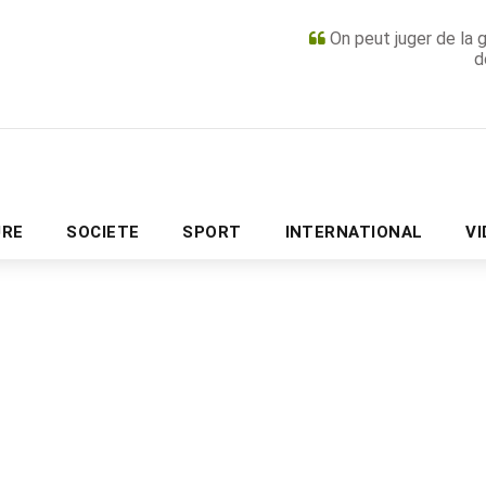
On peut juger de la 
d
PUBLICITÉ
URE
SOCIETE
SPORT
INTERNATIONAL
V