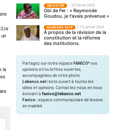
22 février 2026
GBI DE FER
Gbi de Fer : « Raymonde
gens
Goudou, je t’avais prévenue »
12 janvier 2026
MANDIAYE GAYE
2;re
À propos de la révision de la
 un
constitution et la réforme
des institutions.
Partagez sur notre espace
FANICO*
vos
 la
opinions et/ou lettres ouvertes,
accompagnées de votre photo.
les
Lebanco.net
reste ouvert à toutes les
idées et opinions. Contactez-nous en nous
aire
écrivant à
fanico@lebanco.net
.
Fanico :
espace communautaire de lessive
en malinké