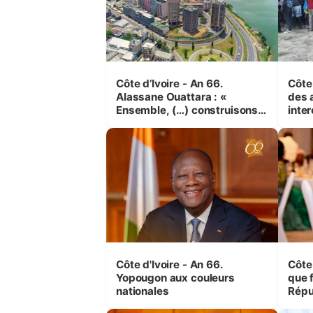
Côte d’Ivoire - An 66.
Côte 
Alassane Ouattara : «
des 
Ensemble, (…) construisons
inte
une grande nation pour nous-
Koss
mêmes et pour les
corr
générations futures »
sinis
Côte d'Ivoire - An 66.
Côte 
Yopougon aux couleurs
que f
nationales
Répu
Comb