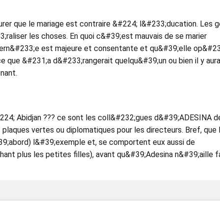
jurer que le mariage est contraire &#224; l&#233;ducation. Les 
;raliser les choses. En quoi c&#39;est mauvais de se marier
ern&#233;e est majeure et consentante et qu&#39;elle op&#23
 ce que &#231;a d&#233;rangerait quelqu&#39;un ou bien il y aura
nant.
i &#224; Abidjan ??? ce sont les coll&#232;gues d&#39;ADESINA de
s plaques vertes ou diplomatiques pour les directeurs. Bref, que 
9;abord) l&#39;exemple et, se comportent eux aussi de
nt plus les petites filles), avant qu&#39;Adesina n&#39;aille f