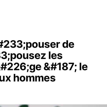
&#233;pouser de
233;pousez les
#226;ge &#187; le
 aux hommes