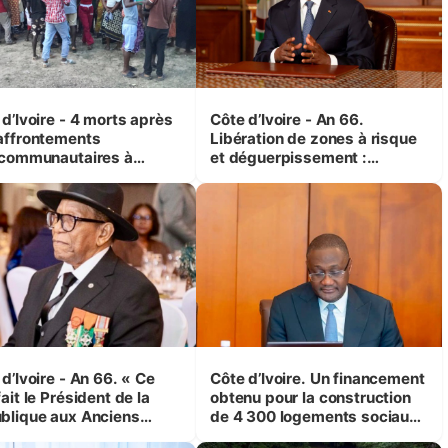
d’Ivoire - 4 morts après
Côte d’Ivoire - An 66.
affrontements
Libération de zones à risque
rcommunautaires à
et déguerpissement :
andji (Alepé) - Notre
Ouattara assure du « strict
espondant au milieu des
respect de l'Etat de droit pour
trés
préserver les vies humaines
»
d’Ivoire - An 66. « Ce
Côte d’Ivoire. Un financement
ait le Président de la
obtenu pour la construction
blique aux Anciens
de 4 300 logements sociaux
attants, c'est inédit »
et économiques à Abidjan,