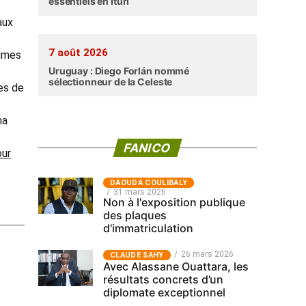
essentiels en Ituri
aux
7 août 2026
times
Uruguay : Diego Forlán nommé
sélectionneur de la Celeste
es de
na
FANICO
our
‎DAOUDA COULIBALY
31 mars 2026
Non à l'exposition publique
des plaques
d'immatriculation
26 mars 2026
CLAUDE SAHY
Avec Alassane Ouattara, les
résultats concrets d’un
diplomate exceptionnel