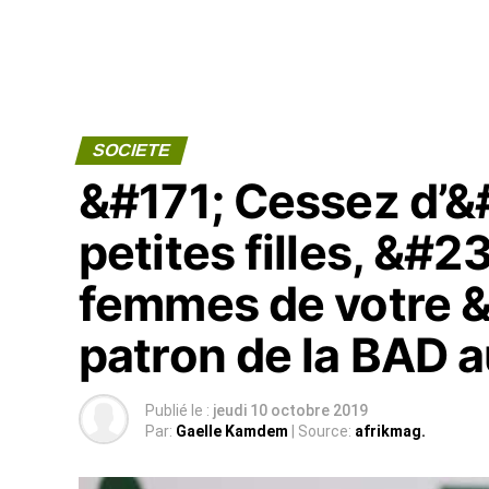
SOCIETE
&#171; Cessez d’
petites filles, &#
femmes de votre &
patron de la BAD
Publié le :
jeudi 10 octobre 2019
Par:
Gaelle Kamdem
| Source:
afrikmag.