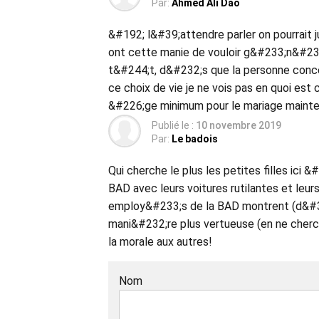
Par:
Ahmed Ali Dao
&#192; l&#39;attendre parler on pourrait 
ont cette manie de vouloir g&#233;n&#233
t&#244;t, d&#232;s que la personne conc
ce choix de vie je ne vois pas en quoi est
&#226;ge minimum pour le mariage mainte
Publié le :
10 novembre 2019
Par:
Le badois
Qui cherche le plus les petites filles ic
BAD avec leurs voitures rutilantes et leur
employ&#233;s de la BAD montrent (d&#3
mani&#232;re plus vertueuse (en ne chercha
la morale aux autres!
Nom