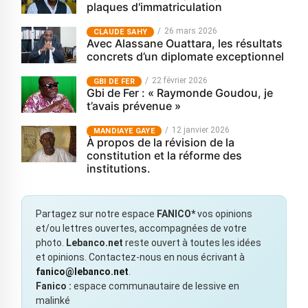
plaques d'immatriculation
26 mars 2026
CLAUDE SAHY
Avec Alassane Ouattara, les résultats
concrets d’un diplomate exceptionnel
22 février 2026
GBI DE FER
Gbi de Fer : « Raymonde Goudou, je
t’avais prévenue »
12 janvier 2026
MANDIAYE GAYE
À propos de la révision de la
constitution et la réforme des
institutions.
Partagez sur notre espace
FANICO*
vos opinions
et/ou lettres ouvertes, accompagnées de votre
photo.
Lebanco.net
reste ouvert à toutes les idées
et opinions. Contactez-nous en nous écrivant à
fanico@lebanco.net
.
Fanico :
espace communautaire de lessive en
malinké