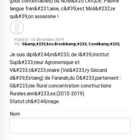
(plus contestables) du NUM&#201;RIQUE. Pauvre
langue fran&#231;aise, c&#39;est Moli&#232;re
qu&#39;on assassine !
Publié le :
10 décembre 2019
Par:
S&amp;#233;kou Bronk&amp;#233; Cond&amp;#233;
Je suis dipl&#244;m&#233; de l&#39;Institut
Sup&#233;rieur Agronomique et
V&#233;t&#233;rinaire (Val&#233;ry Giscard
d&#39;Estaing) de Faranah,du D&#233;partement :
G&#233;nie Rural concentration constructions
Rurales.ann&#233;es:(2015-2019).
Statut:ch&#244;mage.
Nom