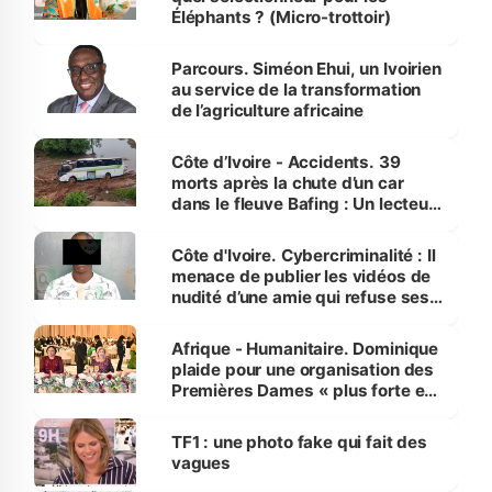
Éléphants ? (Micro-trottoir)
Parcours. Siméon Ehui, un Ivoirien
au service de la transformation
de l’agriculture africaine
Côte d’Ivoire - Accidents. 39
morts après la chute d’un car
dans le fleuve Bafing : Un lecteur
dénonce la légèreté du ministère
des Transports
Côte d'Ivoire. Cybercriminalité : Il
menace de publier les vidéos de
nudité d’une amie qui refuse ses
avances
Afrique - Humanitaire. Dominique
plaide pour une organisation des
Premières Dames « plus forte et
influente, dont l'impact s'affirme
sur la scène internationale »
TF1 : une photo fake qui fait des
vagues