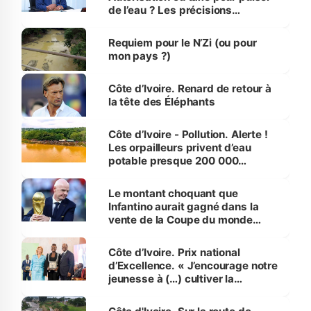
de l’eau ? Les précisions
d’Assahoré
Requiem pour le N’Zi (ou pour
mon pays ?)
Côte d’Ivoire. Renard de retour à
la tête des Éléphants
Côte d’Ivoire - Pollution. Alerte !
Les orpailleurs privent d’eau
potable presque 200 000
habitants autour d’Agboville
Le montant choquant que
Infantino aurait gagné dans la
vente de la Coupe du monde
révélé
Côte d’Ivoire. Prix national
d’Excellence. « J’encourage notre
jeunesse à (…) cultiver la
compétence et l’intégrité »
(Alassane Ouattara