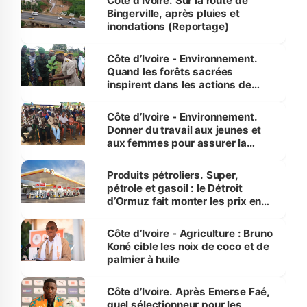
Côte d'Ivoire. Sur la route de
Bingerville, après pluies et
inondations (Reportage)
Côte d’Ivoire - Environnement.
Quand les forêts sacrées
inspirent dans les actions de
reboisement
Côte d’Ivoire - Environnement.
Donner du travail aux jeunes et
aux femmes pour assurer la
protection des espèces
menacées
Produits pétroliers. Super,
pétrole et gasoil : le Détroit
d’Ormuz fait monter les prix en
Côte d’Ivoire
Côte d’Ivoire - Agriculture : Bruno
Koné cible les noix de coco et de
palmier à huile
Côte d’Ivoire. Après Emerse Faé,
quel sélectionneur pour les