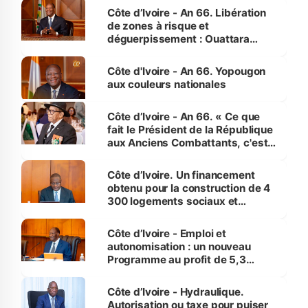
milieu des sinistrés
Côte d’Ivoire - An 66. Libération
de zones à risque et
déguerpissement : Ouattara
assure du « strict respect de
l'Etat de droit pour préserver les
Côte d'Ivoire - An 66. Yopougon
vies humaines »
aux couleurs nationales
Côte d’Ivoire - An 66. « Ce que
fait le Président de la République
aux Anciens Combattants, c'est
inédit » (Cne Yassoungo Koné ®)
Côte d’Ivoire. Un financement
obtenu pour la construction de 4
300 logements sociaux et
économiques à Abidjan, Bouaké
et Yamoussoukro
Côte d’Ivoire - Emploi et
autonomisation : un nouveau
Programme au profit de 5,3
millions de jeunes
Côte d’Ivoire - Hydraulique.
Autorisation ou taxe pour puiser