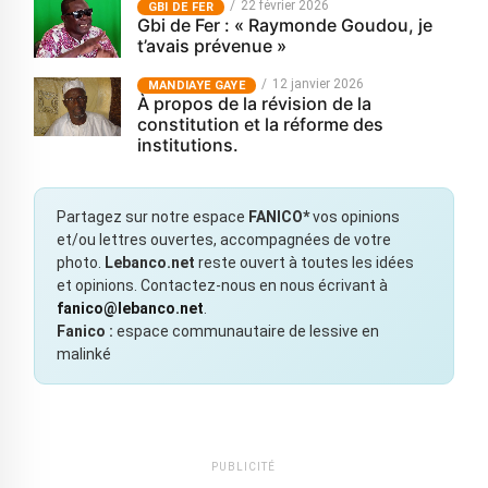
22 février 2026
GBI DE FER
Gbi de Fer : « Raymonde Goudou, je
t’avais prévenue »
12 janvier 2026
MANDIAYE GAYE
À propos de la révision de la
constitution et la réforme des
institutions.
Partagez sur notre espace
FANICO*
vos opinions
et/ou lettres ouvertes, accompagnées de votre
photo.
Lebanco.net
reste ouvert à toutes les idées
et opinions. Contactez-nous en nous écrivant à
fanico@lebanco.net
.
Fanico :
espace communautaire de lessive en
malinké
PUBLICITÉ