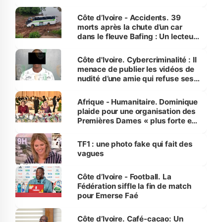
Côte d’Ivoire - Accidents. 39
morts après la chute d’un car
dans le fleuve Bafing : Un lecteur
dénonce la légèreté du ministère
des Transports
Côte d'Ivoire. Cybercriminalité : Il
menace de publier les vidéos de
nudité d’une amie qui refuse ses
avances
Afrique - Humanitaire. Dominique
plaide pour une organisation des
Premières Dames « plus forte et
influente, dont l'impact s'affirme
sur la scène internationale »
TF1 : une photo fake qui fait des
vagues
Côte d’Ivoire - Football. La
Fédération siffle la fin de match
pour Emerse Faé
Côte d’Ivoire. Café-cacao: Un