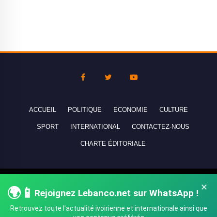
ACCUEIL
POLITIQUE
ECONOMIE
CULTURE
SPORT
INTERNATIONAL
CONTACTEZ-NOUS
CHARTE ÉDITORIALE
Copyright © 2010-2026 lebanco.net - Tous droits de reproduction
×
🌍📱
Rejoignez Lebanco.net sur WhatsApp !
réservés - All rights reserved.
Retrouvez toute l'actualité ivoirienne et internationale ainsi que