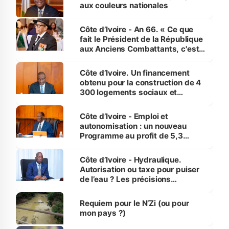
vies humaines »
aux couleurs nationales
Côte d’Ivoire - An 66. « Ce que
fait le Président de la République
aux Anciens Combattants, c'est
inédit » (Cne Yassoungo Koné ®)
Côte d’Ivoire. Un financement
obtenu pour la construction de 4
300 logements sociaux et
économiques à Abidjan, Bouaké
et Yamoussoukro
Côte d’Ivoire - Emploi et
autonomisation : un nouveau
Programme au profit de 5,3
millions de jeunes
Côte d’Ivoire - Hydraulique.
Autorisation ou taxe pour puiser
de l’eau ? Les précisions
d’Assahoré
Requiem pour le N’Zi (ou pour
mon pays ?)