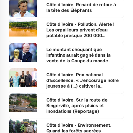
Côte d’Ivoire. Renard de retour à
la tête des Éléphants
Côte d’Ivoire - Pollution. Alerte !
Les orpailleurs privent d’eau
potable presque 200 000
habitants autour d’Agboville
Le montant choquant que
Infantino aurait gagné dans la
vente de la Coupe du monde
révélé
Côte d’Ivoire. Prix national
d’Excellence. « J’encourage notre
jeunesse à (…) cultiver la
compétence et l’intégrité »
(Alassane Ouattara
Côte d'Ivoire. Sur la route de
Bingerville, après pluies et
inondations (Reportage)
Côte d’Ivoire - Environnement.
Quand les forêts sacrées