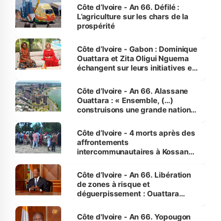
Côte d’Ivoire - An 66. Défilé :
L’agriculture sur les chars de la
prospérité
Côte d’Ivoire - Gabon : Dominique
Ouattara et Zita Oligui Nguema
échangent sur leurs initiatives en
faveur des femmes et des
enfants
Côte d’Ivoire - An 66. Alassane
Ouattara : « Ensemble, (…)
construisons une grande nation
pour nous-mêmes et pour les
générations futures »
Côte d’Ivoire - 4 morts après des
affrontements
intercommunautaires à Kossandji
(Alepé) - Notre correspondant au
milieu des sinistrés
Côte d’Ivoire - An 66. Libération
de zones à risque et
déguerpissement : Ouattara
assure du « strict respect de
l'Etat de droit pour préserver les
Côte d'Ivoire - An 66. Yopougon