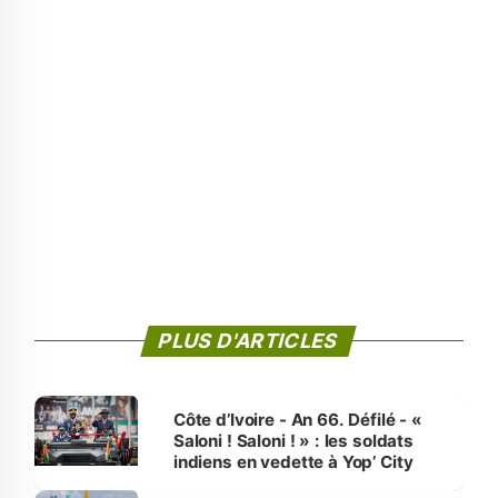
PLUS D'ARTICLES
Côte d’Ivoire - An 66. Défilé - «
Saloni ! Saloni ! » : les soldats
indiens en vedette à Yop’ City