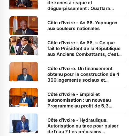
de zones à risque et
déguerpissement : Ouattara
assure du « strict respect de
l'Etat de droit pour préserver les
Côte d'Ivoire - An 66. Yopougon
vies humaines »
aux couleurs nationales
Côte d’Ivoire - An 66. « Ce que
fait le Président de la République
aux Anciens Combattants, c'est
inédit » (Cne Yassoungo Koné ®)
Côte d’Ivoire. Un financement
obtenu pour la construction de 4
300 logements sociaux et
économiques à Abidjan, Bouaké
et Yamoussoukro
Côte d’Ivoire - Emploi et
autonomisation : un nouveau
Programme au profit de 5,3
millions de jeunes
Côte d’Ivoire - Hydraulique.
Autorisation ou taxe pour puiser
de l’eau ? Les précisions