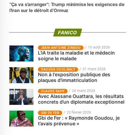
“Ça va s’arranger”: Trump minimise les exigences de
l’Iran sur le détroit d’Ormuz
FANICO
10 août 2026
JEAN-ANTOINE ZINSOU
L’IA traite la maladie et le médecin
soigne le malade
31 mars 2026
‎DAOUDA COULIBALY
Non à l'exposition publique des
plaques d'immatriculation
26 mars 2026
CLAUDE SAHY
Avec Alassane Ouattara, les résultats
concrets d’un diplomate exceptionnel
22 février 2026
GBI DE FER
Gbi de Fer : « Raymonde Goudou, je
t’avais prévenue »