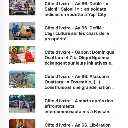
Côte d’Ivoire - An 66. Défilé - «
Saloni ! Saloni ! » : les soldats
indiens en vedette à Yop’ City
Côte d’Ivoire - An 66. Défilé :
L’agriculture sur les chars de la
prospérité
Côte d’Ivoire - Gabon : Dominique
Ouattara et Zita Oligui Nguema
échangent sur leurs initiatives en
faveur des femmes et des
enfants
Côte d’Ivoire - An 66. Alassane
Ouattara : « Ensemble, (…)
construisons une grande nation
pour nous-mêmes et pour les
générations futures »
Côte d’Ivoire - 4 morts après des
affrontements
intercommunautaires à Kossandji
(Alepé) - Notre correspondant au
milieu des sinistrés
Côte d’Ivoire - An 66. Libération