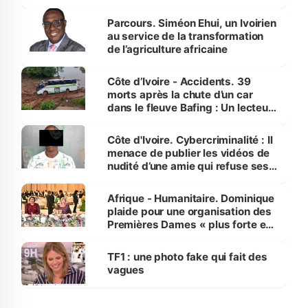
Parcours. Siméon Ehui, un Ivoirien
au service de la transformation
de l’agriculture africaine
Côte d’Ivoire - Accidents. 39
morts après la chute d’un car
dans le fleuve Bafing : Un lecteur
dénonce la légèreté du ministère
des Transports
Côte d'Ivoire. Cybercriminalité : Il
menace de publier les vidéos de
nudité d’une amie qui refuse ses
avances
Afrique - Humanitaire. Dominique
plaide pour une organisation des
Premières Dames « plus forte et
influente, dont l'impact s'affirme
sur la scène internationale »
TF1 : une photo fake qui fait des
vagues