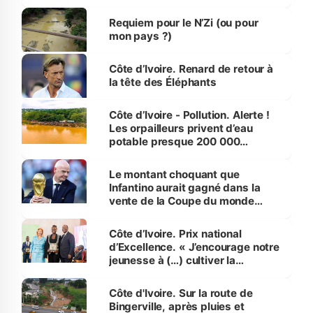
d’Assahoré
Requiem pour le N’Zi (ou pour
mon pays ?)
Côte d’Ivoire. Renard de retour à
la tête des Éléphants
Côte d’Ivoire - Pollution. Alerte !
Les orpailleurs privent d’eau
potable presque 200 000
habitants autour d’Agboville
Le montant choquant que
Infantino aurait gagné dans la
vente de la Coupe du monde
révélé
Côte d’Ivoire. Prix national
d’Excellence. « J’encourage notre
jeunesse à (…) cultiver la
compétence et l’intégrité »
(Alassane Ouattara
Côte d'Ivoire. Sur la route de
Bingerville, après pluies et