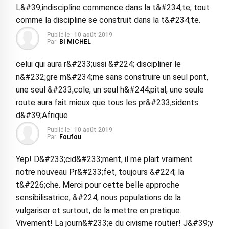
L&#39;indiscipline commence dans la t&#234;te, tout
comme la discipline se construit dans la t&#234;te.
Publié le :
10 août 2019
Par:
BI MICHEL
celui qui aura r&#233;ussi &#224; discipliner le
n&#232;gre m&#234;me sans construire un seul pont,
une seul &#233;cole, un seul h&#244;pital, une seule
route aura fait mieux que tous les pr&#233;sidents
d&#39;Afrique
Publié le :
10 août 2019
Par:
Foufou
Yep! D&#233;cid&#233;ment, il me plait vraiment
notre nouveau Pr&#233;fet, toujours &#224; la
t&#226;che. Merci pour cette belle approche
sensibilisatrice, &#224; nous populations de la
vulgariser et surtout, de la mettre en pratique.
Vivement! La journ&#233;e du civisme routier! J&#39;y