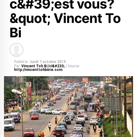
c&#39;est vous?
&quot; Vincent To
Bi
Publié le :
lundi 7 octobre 2019
Par:
Vincent Toh Bi Iri&#233;
| Source:
http://vincenttohbiirie.com