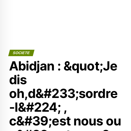
SOCIETE
Abidjan : &quot;Je
dis
oh,d&#233;sordre
-l&#224; ,
c&#39;est nous ou