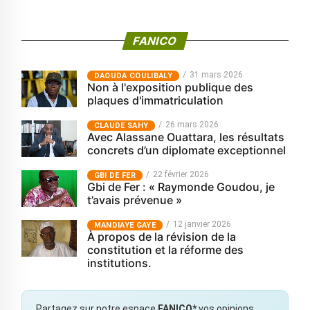
FANICO
31 mars 2026
‎DAOUDA COULIBALY
Non à l'exposition publique des
plaques d'immatriculation
26 mars 2026
CLAUDE SAHY
Avec Alassane Ouattara, les résultats
concrets d’un diplomate exceptionnel
22 février 2026
GBI DE FER
Gbi de Fer : « Raymonde Goudou, je
t’avais prévenue »
12 janvier 2026
MANDIAYE GAYE
À propos de la révision de la
constitution et la réforme des
institutions.
Partagez sur notre espace
FANICO*
vos opinions