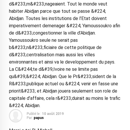
d&#233;m&#233;nageaient. Tout le monde veut
habiter Abidjan parce que tout se passe &#224;
Abidjan. Toutes les institutions de l’Etat doivent
imperativement demenager &#224; Yamoussoukro afin
de d&#233;congestionner la ville d’Abidjan.
Yamoussoukro seule ne serait pas
b&#233;n&#233;ficiaire de cette politique de
d&#233;centralisation mais aussi les villes
environnantes et ainsi va le developpement du pays.
La C&#244;te d&#39;Ivoire ne se limite pas
qu&#39;&#224; Abidjan. Que le Pr&#233;sident de la
R&#233;publique actuel ou &#224; venir en fasse une
priorit&#233; et Abidjan jouera seulement son role de
capitale d’affaire, cela r&#233;duirait au moins le trafic
&#224; Abidjan.
Publié le :
10 août 2019
Par:
papus