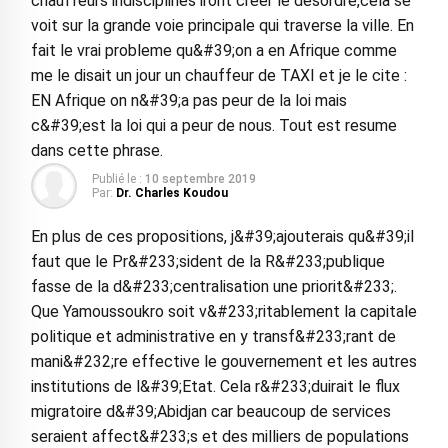
chauffeurs indisciplines iront creer le desordre,cela se
voit sur la grande voie principale qui traverse la ville. En
fait le vrai probleme qu&#39;on a en Afrique comme
me le disait un jour un chauffeur de TAXI et je le cite :
EN Afrique on n&#39;a pas peur de la loi mais
c&#39;est la loi qui a peur de nous. Tout est resume
dans cette phrase.
Publié le :
10 septembre 2019
Par:
Dr. Charles Koudou
En plus de ces propositions, j&#39;ajouterais qu&#39;il
faut que le Pr&#233;sident de la R&#233;publique
fasse de la d&#233;centralisation une priorit&#233;.
Que Yamoussoukro soit v&#233;ritablement la capitale
politique et administrative en y transf&#233;rant de
mani&#232;re effective le gouvernement et les autres
institutions de l&#39;Etat. Cela r&#233;duirait le flux
migratoire d&#39;Abidjan car beaucoup de services
seraient affect&#233;s et des milliers de populations