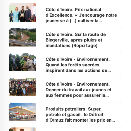
révélé
Côte d’Ivoire. Prix national
d’Excellence. « J’encourage notre
jeunesse à (…) cultiver la
compétence et l’intégrité »
(Alassane Ouattara
Côte d'Ivoire. Sur la route de
Bingerville, après pluies et
inondations (Reportage)
Côte d’Ivoire - Environnement.
Quand les forêts sacrées
inspirent dans les actions de
reboisement
Côte d’Ivoire - Environnement.
Donner du travail aux jeunes et
aux femmes pour assurer la
protection des espèces
menacées
Produits pétroliers. Super,
pétrole et gasoil : le Détroit
d’Ormuz fait monter les prix en
Côte d’Ivoire