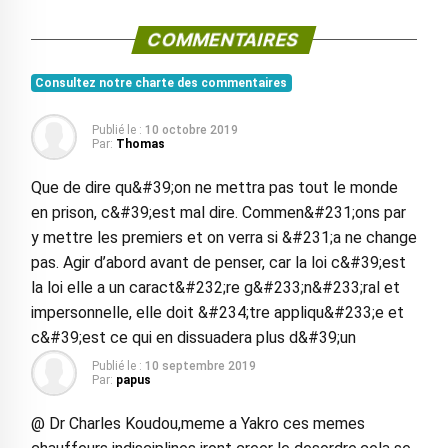
COMMENTAIRES
Consultez notre charte des commentaires
Publié le :
10 octobre 2019
Par:
Thomas
Que de dire qu&#39;on ne mettra pas tout le monde
en prison, c&#39;est mal dire. Commen&#231;ons par
y mettre les premiers et on verra si &#231;a ne change
pas. Agir d’abord avant de penser, car la loi c&#39;est
la loi elle a un caract&#232;re g&#233;n&#233;ral et
impersonnelle, elle doit &#234;tre appliqu&#233;e et
c&#39;est ce qui en dissuadera plus d&#39;un
Publié le :
10 septembre 2019
Par:
papus
@ Dr Charles Koudou,meme a Yakro ces memes