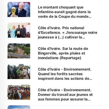
habitants autour d’Agboville
Le montant choquant que
Infantino aurait gagné dans la
vente de la Coupe du monde
révélé
Côte d’Ivoire. Prix national
d’Excellence. « J’encourage notre
jeunesse à (…) cultiver la
compétence et l’intégrité »
(Alassane Ouattara
Côte d'Ivoire. Sur la route de
Bingerville, après pluies et
inondations (Reportage)
Côte d’Ivoire - Environnement.
Quand les forêts sacrées
inspirent dans les actions de
reboisement
Côte d’Ivoire - Environnement.
Donner du travail aux jeunes et
aux femmes pour assurer la
protection des espèces
menacées