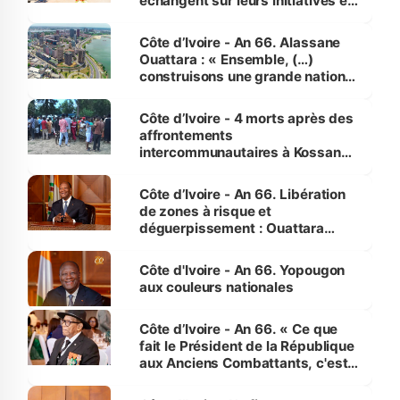
échangent sur leurs initiatives en
faveur des femmes et des
enfants
Côte d’Ivoire - An 66. Alassane
Ouattara : « Ensemble, (…)
construisons une grande nation
pour nous-mêmes et pour les
générations futures »
Côte d’Ivoire - 4 morts après des
affrontements
intercommunautaires à Kossandji
(Alepé) - Notre correspondant au
milieu des sinistrés
Côte d’Ivoire - An 66. Libération
de zones à risque et
déguerpissement : Ouattara
assure du « strict respect de
l'Etat de droit pour préserver les
Côte d'Ivoire - An 66. Yopougon
vies humaines »
aux couleurs nationales
Côte d’Ivoire - An 66. « Ce que
fait le Président de la République
aux Anciens Combattants, c'est
inédit » (Cne Yassoungo Koné ®)