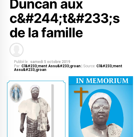
Duncan aux
c&#244;t&#233;s
de la famille
Publié le :
samedi 5 octobre 2019
Par:
Cl&#233;ment Assu&#233;groan
| Source:
Cl&#233;ment
Assu&#233;groan