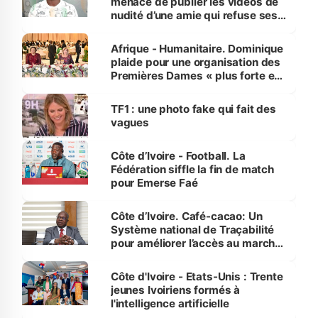
menace de publier les vidéos de
nudité d’une amie qui refuse ses
avances
Afrique - Humanitaire. Dominique
plaide pour une organisation des
Premières Dames « plus forte et
influente, dont l'impact s'affirme
sur la scène internationale »
TF1 : une photo fake qui fait des
vagues
Côte d’Ivoire - Football. La
Fédération siffle la fin de match
pour Emerse Faé
Côte d’Ivoire. Café-cacao: Un
Système national de Traçabilité
pour améliorer l’accès au marché
international
Côte d'Ivoire - Etats-Unis : Trente
jeunes Ivoiriens formés à
l'intelligence artificielle