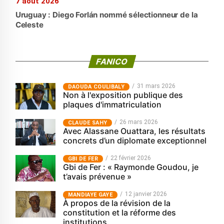
7 août 2026
Uruguay : Diego Forlán nommé sélectionneur de la
Celeste
FANICO
31 mars 2026
‎DAOUDA COULIBALY
Non à l'exposition publique des
plaques d'immatriculation
26 mars 2026
CLAUDE SAHY
Avec Alassane Ouattara, les résultats
concrets d’un diplomate exceptionnel
22 février 2026
GBI DE FER
Gbi de Fer : « Raymonde Goudou, je
t’avais prévenue »
12 janvier 2026
MANDIAYE GAYE
À propos de la révision de la
constitution et la réforme des
institutions.