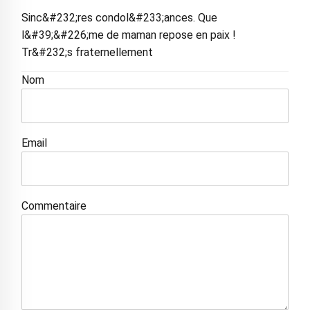
Sinc&#232;res condol&#233;ances. Que
l&#39;&#226;me de maman repose en paix !
Tr&#232;s fraternellement
Nom
Email
Commentaire