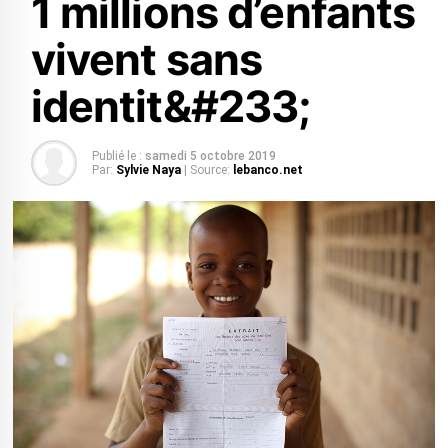
1 millions d’enfants
vivent sans
identit&#233;
Publié le :
samedi 5 octobre 2019
Par:
Sylvie Naya
| Source:
lebanco.net