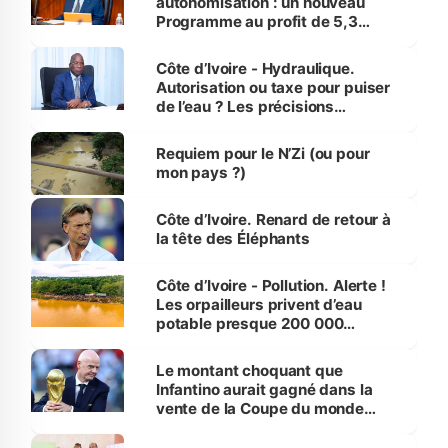
autonomisation : un nouveau
Programme au profit de 5,3
millions de jeunes
Côte d’Ivoire - Hydraulique.
Autorisation ou taxe pour puiser
de l’eau ? Les précisions
d’Assahoré
Requiem pour le N’Zi (ou pour
mon pays ?)
Côte d’Ivoire. Renard de retour à
la tête des Éléphants
Côte d’Ivoire - Pollution. Alerte !
Les orpailleurs privent d’eau
potable presque 200 000
habitants autour d’Agboville
Le montant choquant que
Infantino aurait gagné dans la
vente de la Coupe du monde
révélé