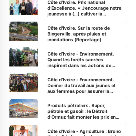
Côte d’Ivoire. Prix national
d’Excellence. « J’encourage notre
jeunesse à (…) cultiver la
compétence et l’intégrité »
(Alassane Ouattara
Côte d'Ivoire. Sur la route de
Bingerville, après pluies et
inondations (Reportage)
Côte d’Ivoire - Environnement.
Quand les forêts sacrées
inspirent dans les actions de
reboisement
Côte d’Ivoire - Environnement.
Donner du travail aux jeunes et
aux femmes pour assurer la
protection des espèces
menacées
Produits pétroliers. Super,
pétrole et gasoil : le Détroit
d’Ormuz fait monter les prix en
Côte d’Ivoire
Côte d’Ivoire - Agriculture : Bruno