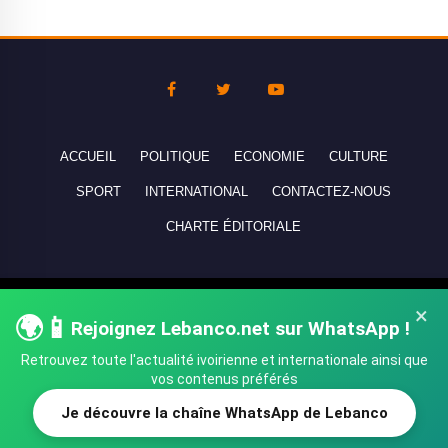
ACCUEIL
POLITIQUE
ECONOMIE
CULTURE
SPORT
INTERNATIONAL
CONTACTEZ-NOUS
CHARTE ÉDITORIALE
Copyright © 2010-2026 lebanco.net - Tous droits de reproduction
×
🌍📱
Rejoignez Lebanco.net sur WhatsApp !
réservés - All rights reserved.
Retrouvez toute l'actualité ivoirienne et internationale ainsi que
vos contenus préférés
Je découvre la chaîne WhatsApp de Lebanco
SHARE
TWEET