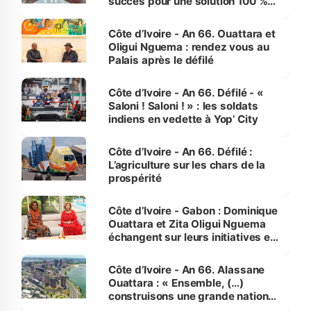
succès pour une solution 100 %
made in Côte d'Ivoire
Côte d’Ivoire - An 66. Ouattara et
Oligui Nguema : rendez vous au
Palais après le défilé
Côte d’Ivoire - An 66. Défilé - «
Saloni ! Saloni ! » : les soldats
indiens en vedette à Yop’ City
Côte d’Ivoire - An 66. Défilé :
L’agriculture sur les chars de la
prospérité
Côte d’Ivoire - Gabon : Dominique
Ouattara et Zita Oligui Nguema
échangent sur leurs initiatives en
faveur des femmes et des
enfants
Côte d’Ivoire - An 66. Alassane
Ouattara : « Ensemble, (…)
construisons une grande nation
pour nous-mêmes et pour les