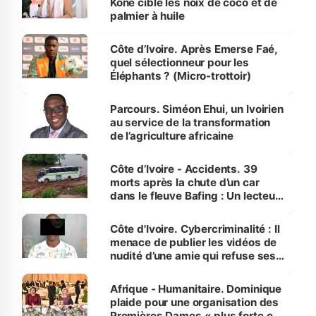
Koné cible les noix de coco et de
palmier à huile
Côte d’Ivoire. Après Emerse Faé,
quel sélectionneur pour les
Éléphants ? (Micro-trottoir)
Parcours. Siméon Ehui, un Ivoirien
au service de la transformation
de l’agriculture africaine
Côte d’Ivoire - Accidents. 39
morts après la chute d’un car
dans le fleuve Bafing : Un lecteur
dénonce la légèreté du ministère
des Transports
Côte d'Ivoire. Cybercriminalité : Il
menace de publier les vidéos de
nudité d’une amie qui refuse ses
avances
Afrique - Humanitaire. Dominique
plaide pour une organisation des
Premières Dames « plus forte et