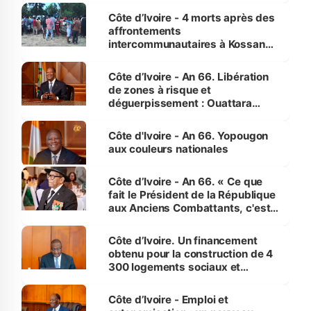
générations futures »
Côte d’Ivoire - 4 morts après des
affrontements
intercommunautaires à Kossandji
(Alepé) - Notre correspondant au
milieu des sinistrés
Côte d’Ivoire - An 66. Libération
de zones à risque et
déguerpissement : Ouattara
assure du « strict respect de
l'Etat de droit pour préserver les
Côte d'Ivoire - An 66. Yopougon
vies humaines »
aux couleurs nationales
Côte d’Ivoire - An 66. « Ce que
fait le Président de la République
aux Anciens Combattants, c'est
inédit » (Cne Yassoungo Koné ®)
Côte d’Ivoire. Un financement
obtenu pour la construction de 4
300 logements sociaux et
économiques à Abidjan, Bouaké
et Yamoussoukro
Côte d’Ivoire - Emploi et