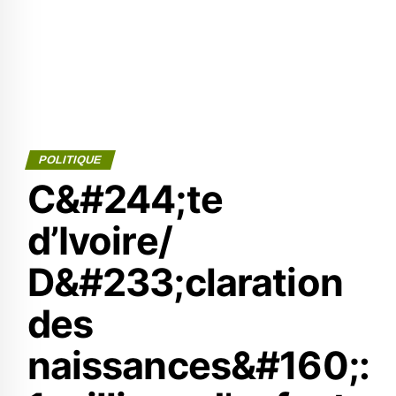
POLITIQUE
C&#244;te
d’Ivoire/
D&#233;claration
des
naissances&#160;: