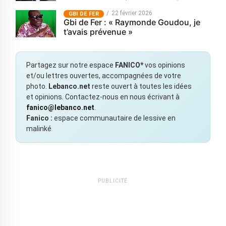
22 février 2026
GBI DE FER
Gbi de Fer : « Raymonde Goudou, je
t’avais prévenue »
Partagez sur notre espace
FANICO*
vos opinions
et/ou lettres ouvertes, accompagnées de votre
photo.
Lebanco.net
reste ouvert à toutes les idées
et opinions. Contactez-nous en nous écrivant à
fanico@lebanco.net
.
Fanico :
espace communautaire de lessive en
malinké
PUBLICITÉ