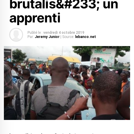
brutalis&#233; un
apprenti
Publié le :
vendredi 4 octobre 2019
Par:
Jeremy Junior
| Source:
lebanco.net