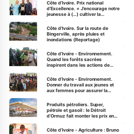
Côte d’Ivoire. Prix national
d’Excellence. « J’encourage notre
jeunesse à (…) cultiver la
compétence et l’intégrité »
(Alassane Ouattara
Côte d'Ivoire. Sur la route de
Bingerville, après pluies et
inondations (Reportage)
Côte d’Ivoire - Environnement.
Quand les forêts sacrées
inspirent dans les actions de
reboisement
Côte d’Ivoire - Environnement.
Donner du travail aux jeunes et
aux femmes pour assurer la
protection des espèces
menacées
Produits pétroliers. Super,
pétrole et gasoil : le Détroit
d’Ormuz fait monter les prix en
Côte d’Ivoire
Côte d’Ivoire - Agriculture : Bruno