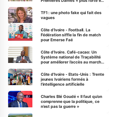
Premières Dames « plus forte et
influente, dont l'impact s'affirme
sur la scène internationale »
TF1 : une photo fake qui fait des
vagues
Côte d’Ivoire - Football. La
Fédération siffle la fin de match
pour Emerse Faé
Côte d’Ivoire. Café-cacao: Un
Système national de Traçabilité
pour améliorer l’accès au marché
international
Côte d'Ivoire - Etats-Unis : Trente
jeunes Ivoiriens formés à
l'intelligence artificielle
Charles Blé Goudé « Il faut qu’on
comprenne que la politique, ce
n’est pas la guerre »