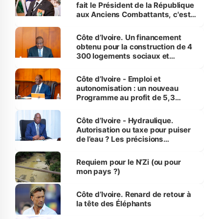
fait le Président de la République
aux Anciens Combattants, c'est
inédit » (Cne Yassoungo Koné ®)
Côte d’Ivoire. Un financement
obtenu pour la construction de 4
300 logements sociaux et
économiques à Abidjan, Bouaké
et Yamoussoukro
Côte d’Ivoire - Emploi et
autonomisation : un nouveau
Programme au profit de 5,3
millions de jeunes
Côte d’Ivoire - Hydraulique.
Autorisation ou taxe pour puiser
de l’eau ? Les précisions
d’Assahoré
Requiem pour le N’Zi (ou pour
mon pays ?)
Côte d’Ivoire. Renard de retour à
la tête des Éléphants