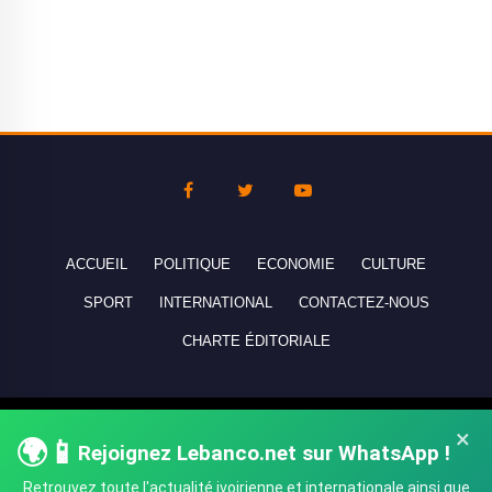
ACCUEIL
POLITIQUE
ECONOMIE
CULTURE
SPORT
INTERNATIONAL
CONTACTEZ-NOUS
CHARTE ÉDITORIALE
Copyright © 2010-2026 lebanco.net - Tous droits de reproduction
×
🌍📱
réservés - All rights reserved.
Rejoignez Lebanco.net sur WhatsApp !
Retrouvez toute l'actualité ivoirienne et internationale ainsi que