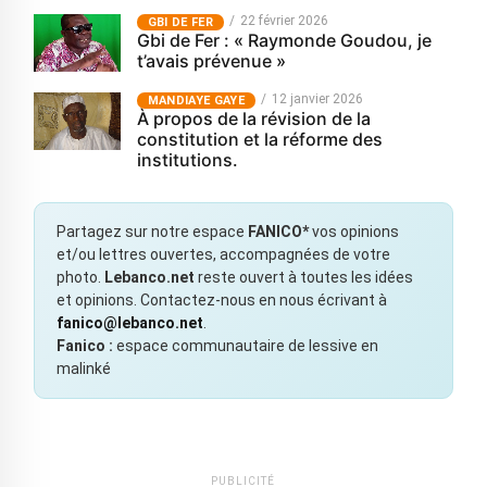
22 février 2026
GBI DE FER
Gbi de Fer : « Raymonde Goudou, je
t’avais prévenue »
12 janvier 2026
MANDIAYE GAYE
À propos de la révision de la
constitution et la réforme des
institutions.
Partagez sur notre espace
FANICO*
vos opinions
et/ou lettres ouvertes, accompagnées de votre
photo.
Lebanco.net
reste ouvert à toutes les idées
et opinions. Contactez-nous en nous écrivant à
fanico@lebanco.net
.
Fanico :
espace communautaire de lessive en
malinké
PUBLICITÉ