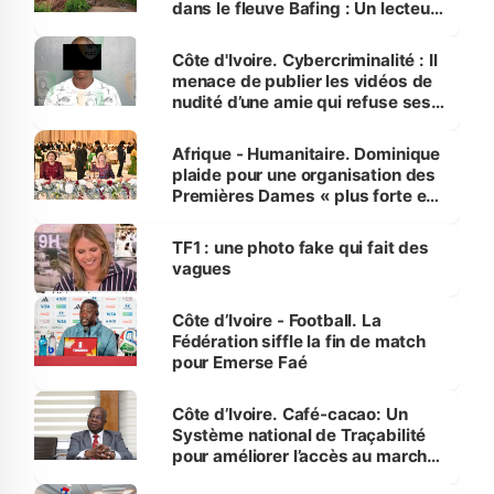
dans le fleuve Bafing : Un lecteur
dénonce la légèreté du ministère
des Transports
Côte d'Ivoire. Cybercriminalité : Il
menace de publier les vidéos de
nudité d’une amie qui refuse ses
avances
Afrique - Humanitaire. Dominique
plaide pour une organisation des
Premières Dames « plus forte et
influente, dont l'impact s'affirme
sur la scène internationale »
TF1 : une photo fake qui fait des
vagues
Côte d’Ivoire - Football. La
Fédération siffle la fin de match
pour Emerse Faé
Côte d’Ivoire. Café-cacao: Un
Système national de Traçabilité
pour améliorer l’accès au marché
international