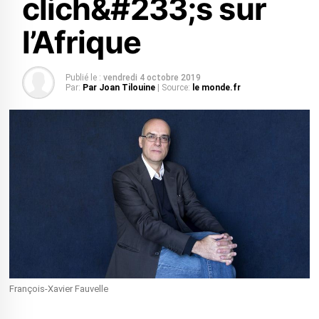
clich&#233;s sur
l’Afrique
Publié le :
vendredi 4 octobre 2019
Par:
Par Joan Tilouine
| Source:
le monde.fr
François-Xavier Fauvelle