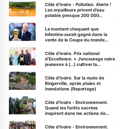
Côte d’Ivoire - Pollution. Alerte !
Les orpailleurs privent d’eau
potable presque 200 000
habitants autour d’Agboville
Le montant choquant que
Infantino aurait gagné dans la
vente de la Coupe du monde
révélé
Côte d’Ivoire. Prix national
d’Excellence. « J’encourage notre
jeunesse à (…) cultiver la
compétence et l’intégrité »
(Alassane Ouattara
Côte d'Ivoire. Sur la route de
Bingerville, après pluies et
inondations (Reportage)
Côte d’Ivoire - Environnement.
Quand les forêts sacrées
inspirent dans les actions de
reboisement
Côte d’Ivoire - Environnement.