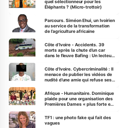
quel sélectionneur pour les
Éléphants ? (Micro-trottoir)
Parcours. Siméon Ehui, un Ivoirien
au service de la transformation
de l’agriculture africaine
Côte d’Ivoire - Accidents. 39
morts après la chute d’un car
dans le fleuve Bafing : Un lecteur
dénonce la légèreté du ministère
des Transports
Côte d'Ivoire. Cybercriminalité : Il
menace de publier les vidéos de
nudité d’une amie qui refuse ses
avances
Afrique - Humanitaire. Dominique
plaide pour une organisation des
Premières Dames « plus forte et
influente, dont l'impact s'affirme
sur la scène internationale »
TF1 : une photo fake qui fait des
vagues