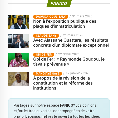
FANICO
31 mars 2026
‎DAOUDA COULIBALY
Non à l'exposition publique des
plaques d'immatriculation
26 mars 2026
CLAUDE SAHY
Avec Alassane Ouattara, les résultats
concrets d’un diplomate exceptionnel
22 février 2026
GBI DE FER
Gbi de Fer : « Raymonde Goudou, je
t’avais prévenue »
12 janvier 2026
MANDIAYE GAYE
À propos de la révision de la
constitution et la réforme des
institutions.
Partagez sur notre espace
FANICO*
vos opinions
et/ou lettres ouvertes, accompagnées de votre
photo.
Lebanco.net
reste ouvert à toutes les idées