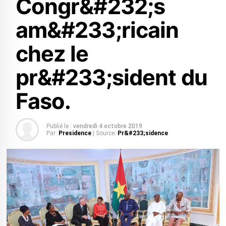
Congr&#232;s
am&#233;ricain
chez le
pr&#233;sident du
Faso.
Publié le :
vendredi 4 octobre 2019
Par:
Presidence
| Source:
Pr&#233;sidence