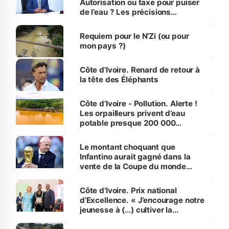
Autorisation ou taxe pour puiser
de l’eau ? Les précisions
d’Assahoré
Requiem pour le N’Zi (ou pour
mon pays ?)
Côte d’Ivoire. Renard de retour à
la tête des Éléphants
Côte d’Ivoire - Pollution. Alerte !
Les orpailleurs privent d’eau
potable presque 200 000
habitants autour d’Agboville
Le montant choquant que
Infantino aurait gagné dans la
vente de la Coupe du monde
révélé
Côte d’Ivoire. Prix national
d’Excellence. « J’encourage notre
jeunesse à (…) cultiver la
compétence et l’intégrité »