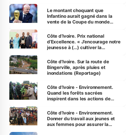
habitants autour d’Agboville
Le montant choquant que
Infantino aurait gagné dans la
vente de la Coupe du monde
révélé
Côte d’Ivoire. Prix national
d’Excellence. « J’encourage notre
jeunesse à (…) cultiver la
compétence et l’intégrité »
(Alassane Ouattara
Côte d'Ivoire. Sur la route de
Bingerville, après pluies et
inondations (Reportage)
Côte d’Ivoire - Environnement.
Quand les forêts sacrées
inspirent dans les actions de
reboisement
Côte d’Ivoire - Environnement.
Donner du travail aux jeunes et
aux femmes pour assurer la
protection des espèces