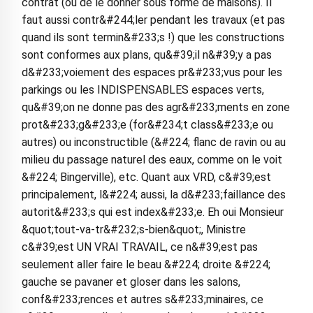
contrat (ou de le donner sous forme de maisons). Il
faut aussi contr&#244;ler pendant les travaux (et pas
quand ils sont termin&#233;s !) que les constructions
sont conformes aux plans, qu&#39;il n&#39;y a pas
d&#233;voiement des espaces pr&#233;vus pour les
parkings ou les INDISPENSABLES espaces verts,
qu&#39;on ne donne pas des agr&#233;ments en zone
prot&#233;g&#233;e (for&#234;t class&#233;e ou
autres) ou inconstructible (&#224; flanc de ravin ou au
milieu du passage naturel des eaux, comme on le voit
&#224; Bingerville), etc. Quant aux VRD, c&#39;est
principalement, l&#224; aussi, la d&#233;faillance des
autorit&#233;s qui est index&#233;e. Eh oui Monsieur
&quot;tout-va-tr&#232;s-bien&quot;, Ministre
c&#39;est UN VRAI TRAVAIL, ce n&#39;est pas
seulement aller faire le beau &#224; droite &#224;
gauche se pavaner et gloser dans les salons,
conf&#233;rences et autres s&#233;minaires, ce