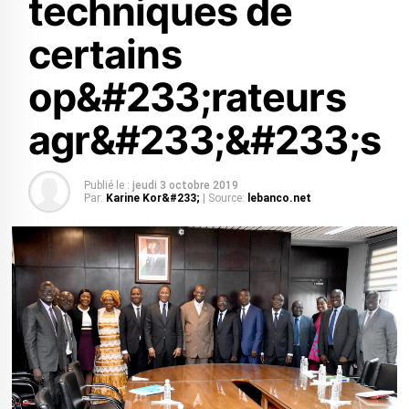
techniques de
certains
op&#233;rateurs
agr&#233;&#233;s
Publié le :
jeudi 3 octobre 2019
Par:
Karine Kor&#233;
| Source:
lebanco.net