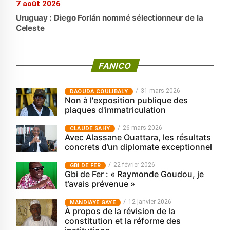
7 août 2026
Uruguay : Diego Forlán nommé sélectionneur de la
Celeste
FANICO
31 mars 2026
‎DAOUDA COULIBALY
Non à l'exposition publique des
plaques d'immatriculation
26 mars 2026
CLAUDE SAHY
Avec Alassane Ouattara, les résultats
concrets d’un diplomate exceptionnel
22 février 2026
GBI DE FER
Gbi de Fer : « Raymonde Goudou, je
t’avais prévenue »
12 janvier 2026
MANDIAYE GAYE
À propos de la révision de la
constitution et la réforme des