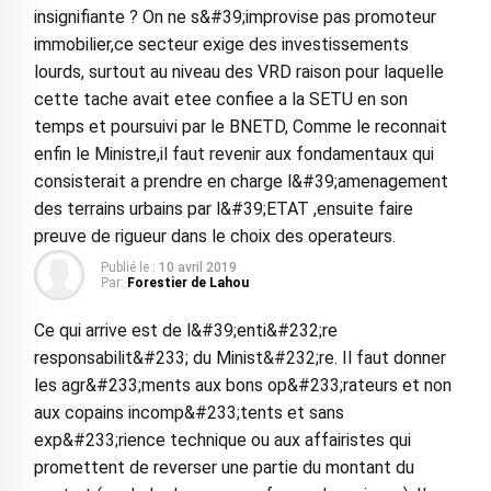
insignifiante ? On ne s&#39;improvise pas promoteur
immobilier,ce secteur exige des investissements
lourds, surtout au niveau des VRD raison pour laquelle
cette tache avait etee confiee a la SETU en son
temps et poursuivi par le BNETD, Comme le reconnait
enfin le Ministre,il faut revenir aux fondamentaux qui
consisterait a prendre en charge l&#39;amenagement
des terrains urbains par l&#39;ETAT ,ensuite faire
preuve de rigueur dans le choix des operateurs.
Publié le :
10 avril 2019
Par:
Forestier de Lahou
Ce qui arrive est de l&#39;enti&#232;re
responsabilit&#233; du Minist&#232;re. Il faut donner
les agr&#233;ments aux bons op&#233;rateurs et non
aux copains incomp&#233;tents et sans
exp&#233;rience technique ou aux affairistes qui
promettent de reverser une partie du montant du