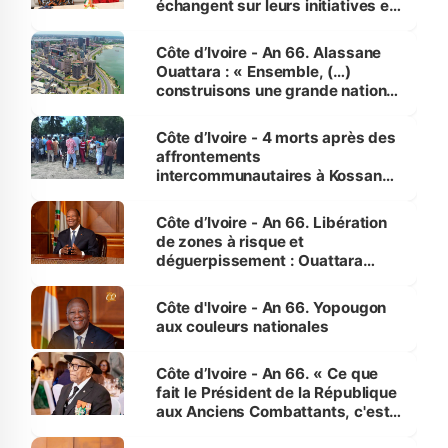
échangent sur leurs initiatives en
faveur des femmes et des
enfants
Côte d’Ivoire - An 66. Alassane
Ouattara : « Ensemble, (…)
construisons une grande nation
pour nous-mêmes et pour les
générations futures »
Côte d’Ivoire - 4 morts après des
affrontements
intercommunautaires à Kossandji
(Alepé) - Notre correspondant au
milieu des sinistrés
Côte d’Ivoire - An 66. Libération
de zones à risque et
déguerpissement : Ouattara
assure du « strict respect de
l'Etat de droit pour préserver les
Côte d'Ivoire - An 66. Yopougon
vies humaines »
aux couleurs nationales
Côte d’Ivoire - An 66. « Ce que
fait le Président de la République
aux Anciens Combattants, c'est
inédit » (Cne Yassoungo Koné ®)