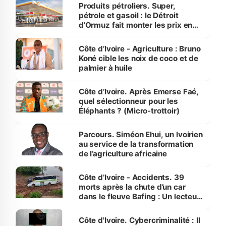
menacées
Produits pétroliers. Super,
pétrole et gasoil : le Détroit
d’Ormuz fait monter les prix en
Côte d’Ivoire
Côte d’Ivoire - Agriculture : Bruno
Koné cible les noix de coco et de
palmier à huile
Côte d’Ivoire. Après Emerse Faé,
quel sélectionneur pour les
Éléphants ? (Micro-trottoir)
Parcours. Siméon Ehui, un Ivoirien
au service de la transformation
de l’agriculture africaine
Côte d’Ivoire - Accidents. 39
morts après la chute d’un car
dans le fleuve Bafing : Un lecteur
dénonce la légèreté du ministère
des Transports
Côte d'Ivoire. Cybercriminalité : Il