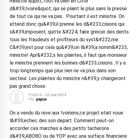
ministre &quot;Tout va bien en Cote
d&#39;Ivoire&quot; qui se plaint le plus sans la presse
de tout ce qui ne va pas... Pourtant il est ministre. On
attend donc qu&#39;il prenne les d&#233;cisions qui
s&#39;imposent, quitte &#224; faire grincer des dents
tous les fraudeurs et profiteurs du syst&#232;me.
C&#39;est pour cela qu&#39;on l&#39;a nomm&#233;
ministre! Apr&#232;s les plaintes, il faut que monsieur
le ministre prennent les bonnes d&#233;cisions...Il y a
trop longtemps que plus rien ne va plus dans son
secteur. Les plaintes du ministre n&#39;y changeront
pas grand chose.
Publié le :
10 mai 2019
Par:
papus
On a vendu du reve aux Ivoiriens,ce projet etait voue
l&#39;echec des son depart. Comment peut-on
accorder ces marches a des petits tacherons
d&#39;ABOBO ou de YOP avec une surface financiere