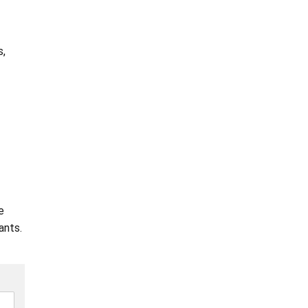
s,
e
ants.