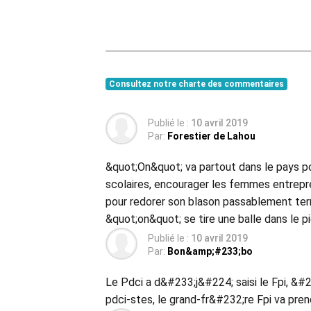
Consultez notre charte des commentaires
Publié le :
10 avril 2019
Par:
Forestier de Lahou
&quot;On&quot; va partout dans le pays pou
scolaires, encourager les femmes entrepr
pour redorer son blason passablement terni
&quot;on&quot; se tire une balle dans le p
Publié le :
10 avril 2019
Par:
Bon&amp;#233;bo
Le Pdci a d&#233;j&#224; saisi le Fpi, &#
pdci-stes, le grand-fr&#232;re Fpi va pren