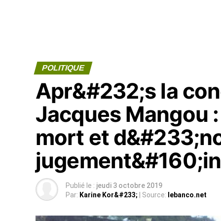
POLITIQUE
Apr&#232;s la co
Jacques Mangou :
mort et d&#233;no
jugement&#160;in
Publié le :
jeudi 3 octobre 2019
Par:
Karine Kor&#233;
| Source:
lebanco.net