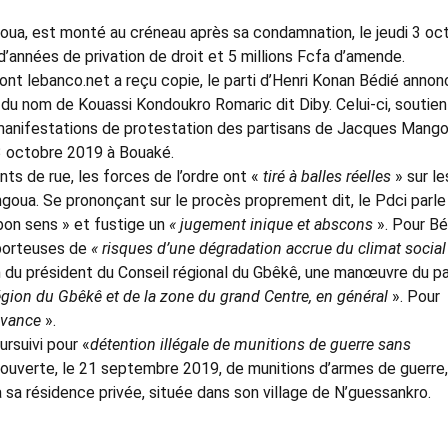
oua, est monté au créneau après sa condamnation, le jeudi 3 oc
d’années de privation de droit et 5 millions Fcfa d’amende.
nt lebanco.net a reçu copie, le parti d’Henri Konan Bédié annon
du nom de Kouassi Kondoukro Romaric dit Diby. Celui-ci, soutien
manifestations de protestation des partisans de Jacques Mang
i 3 octobre 2019 à Bouaké.
ts de rue, les forces de l’ordre ont «
tiré à balles réelles
» sur le
oua. Se prononçant sur le procès proprement dit, le Pdci parle
 bon sens » et fustige un
« jugement inique et abscons
». Pour Bé
porteuses de
« risques d’une dégradation accrue du climat socia
n du président du Conseil régional du Gbêkê, une manœuvre du pa
 région du Gbêkê et de la zone du grand Centre, en général
». Pour
’avance
».
rsuivi pour «
détention illégale de munitions de guerre sans
couverte, le 21 septembre 2019, de munitions d’armes de guerre
 sa résidence privée, située dans son village de N’guessankro.