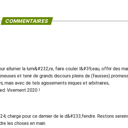
COMMENTAIRES
r allumer la lumi&#232;re, faire couler l&#39;eau, offrir des ma
eneuses et tenir de grands discours pleins de (fausses) promes
, mais avec de tels agissements iniques et arbitraires,
ied. Vivement 2020 !
224; charge pour ce dernier de le d&#233;fendre. Restons serein
dre les choses en main.