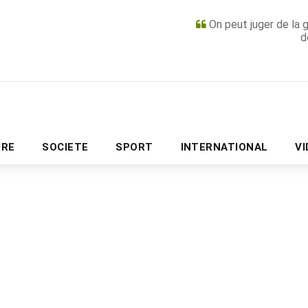
On peut juger de la 
d
PUBLICITÉ
URE
SOCIETE
SPORT
INTERNATIONAL
V