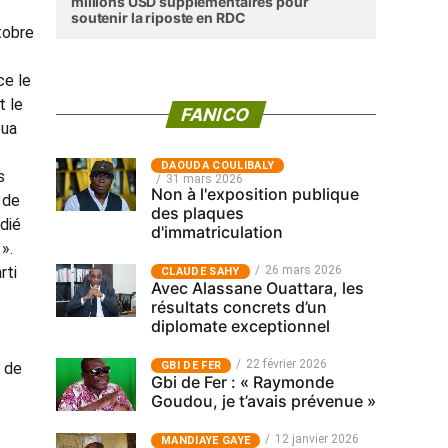
millions USD supplémentaires pour
soutenir la riposte en RDC
tobre
ce le
t le
FANICO
oua
‎DAOUDA COULIBALY
s
31 mars 2026
Non à l'exposition publique
 de
des plaques
dié
d'immatriculation
l
».
rti
26 mars 2026
CLAUDE SAHY
Avec Alassane Ouattara, les
résultats concrets d’un
diplomate exceptionnel
22 février 2026
, de
GBI DE FER
Gbi de Fer : « Raymonde
Goudou, je t’avais prévenue »
12 janvier 2026
MANDIAYE GAYE