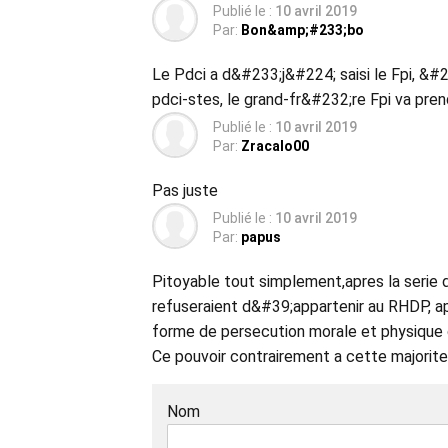
Publié le :
10 avril 2019
Par:
Bon&amp;#233;bo
Le Pdci a d&#233;j&#224; saisi le Fpi, &#
pdci-stes, le grand-fr&#232;re Fpi va pren
Publié le :
10 avril 2019
Par:
Zracalo00
Pas juste
Publié le :
10 avril 2019
Par:
papus
Pitoyable tout simplement,apres la seri
refuseraient d&#39;appartenir au RHDP, apre
forme de persecution morale et physique 
Ce pouvoir contrairement a cette majorite
Nom