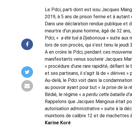
Le Pdci, parti dont est issu Jacques Mang
2019, à 5 ans de prison ferme et à autant 
Dans une déclaration rendue publique et do
meurtre d’un jeune homme, âgé de 32 ans, 
Pdci, «
a été tué à Djebonoua
» suite aux 
lors de son procès, qui s’est tenu le jeud
A en croire le Pdci, pendant ces mouvemen
manifestants venus soutenir Jacques Mang
« procédure d’une rare rapidité, défiant le
et ses partisans, il s’agit là de «
dérives
» 
Au-delà, le Pdci voit dans la condamnatio
au pouvoir ayant pour but «
la prise de la
Bédié, le régime «
a perdu cette bataille d
Rappelons que Jacques Mangoua était pou
autorisation administrative
» suite à la dé
munitions de calibre 12 et de machettes à
Karine Koré