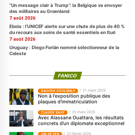
“Un message clair à Trump”: la Belgique va envoyer
des militaires au Groenland
7 août 2026
Ebola : l’UNICEF alerte sur une chute de plus de 40 %
du recours aux soins de santé essentiels en Ituri
7 août 2026
Uruguay : Diego Forlán nommé sélectionneur de la
Celeste
FANICO
31 mars 2026
‎DAOUDA COULIBALY
Non à l'exposition publique des
plaques d'immatriculation
26 mars 2026
CLAUDE SAHY
Avec Alassane Ouattara, les résultats
concrets d’un diplomate exceptionnel
22 février 2026
GBI DE FER