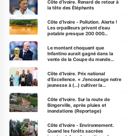
Côte d’Ivoire. Renard de retour à
la tête des Éléphants
Côte d’Ivoire - Pollution. Alerte !
Les orpailleurs privent d’eau
potable presque 200 000
habitants autour d’Agboville
Le montant choquant que
Infantino aurait gagné dans la
vente de la Coupe du monde
révélé
Côte d’Ivoire. Prix national
d’Excellence. « J’encourage notre
jeunesse à (…) cultiver la
compétence et l’intégrité »
(Alassane Ouattara
Côte d'Ivoire. Sur la route de
Bingerville, après pluies et
inondations (Reportage)
Côte d’Ivoire - Environnement.
Quand les forêts sacrées