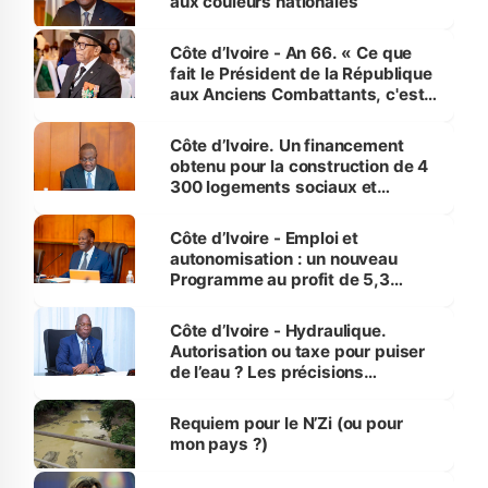
aux couleurs nationales
Côte d’Ivoire - An 66. « Ce que
fait le Président de la République
aux Anciens Combattants, c'est
inédit » (Cne Yassoungo Koné ®)
Côte d’Ivoire. Un financement
obtenu pour la construction de 4
300 logements sociaux et
économiques à Abidjan, Bouaké
et Yamoussoukro
Côte d’Ivoire - Emploi et
autonomisation : un nouveau
Programme au profit de 5,3
millions de jeunes
Côte d’Ivoire - Hydraulique.
Autorisation ou taxe pour puiser
de l’eau ? Les précisions
d’Assahoré
Requiem pour le N’Zi (ou pour
mon pays ?)