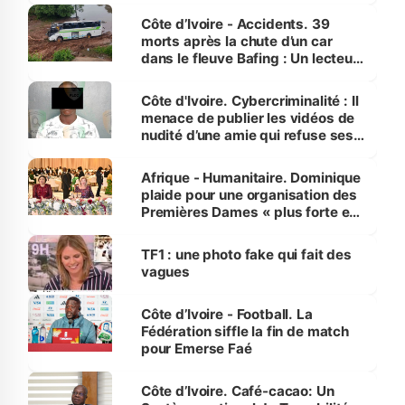
Côte d’Ivoire - Accidents. 39
morts après la chute d’un car
dans le fleuve Bafing : Un lecteur
dénonce la légèreté du ministère
des Transports
Côte d'Ivoire. Cybercriminalité : Il
menace de publier les vidéos de
nudité d’une amie qui refuse ses
avances
Afrique - Humanitaire. Dominique
plaide pour une organisation des
Premières Dames « plus forte et
influente, dont l'impact s'affirme
sur la scène internationale »
TF1 : une photo fake qui fait des
vagues
Côte d’Ivoire - Football. La
Fédération siffle la fin de match
pour Emerse Faé
Côte d’Ivoire. Café-cacao: Un