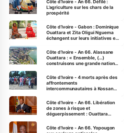
Côte d’Ivoire - An 66. Défilé :
L’agriculture sur les chars de la
prospérité
Côte d’Ivoire - Gabon : Dominique
Ouattara et Zita Oligui Nguema
échangent sur leurs initiatives en
faveur des femmes et des
enfants
Côte d’Ivoire - An 66. Alassane
Ouattara : « Ensemble, (…)
construisons une grande nation
pour nous-mêmes et pour les
générations futures »
Côte d’Ivoire - 4 morts après des
affrontements
intercommunautaires à Kossandji
(Alepé) - Notre correspondant au
milieu des sinistrés
Côte d’Ivoire - An 66. Libération
de zones à risque et
déguerpissement : Ouattara
assure du « strict respect de
l'Etat de droit pour préserver les
Côte d'Ivoire - An 66. Yopougon
vies humaines »