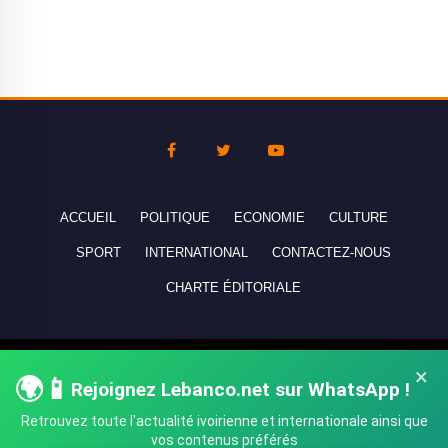
ACCUEIL
POLITIQUE
ECONOMIE
CULTURE
SPORT
INTERNATIONAL
CONTACTEZ-NOUS
CHARTE ÉDITORIALE
Copyright © 2010-2026 lebanco.net - Tous droits de reproduction
×
🌍📱
Rejoignez Lebanco.net sur WhatsApp !
réservés - All rights reserved.
Retrouvez toute l'actualité ivoirienne et internationale ainsi que
vos contenus préférés