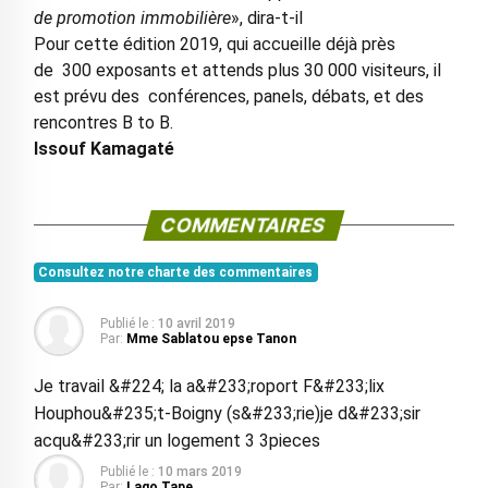
de promotion immobilière
», dira-t-il
Pour cette édition 2019, qui accueille déjà près
de 300 exposants et attends plus 30 000 visiteurs, il
est prévu des conférences, panels, débats, et des
rencontres B to B.
Issouf Kamagaté
COMMENTAIRES
Consultez notre charte des commentaires
Publié le :
10 avril 2019
Par:
Mme Sablatou epse Tanon
Je travail &#224; la a&#233;roport F&#233;lix
Houphou&#235;t-Boigny (s&#233;rie)je d&#233;sir
acqu&#233;rir un logement 3 3pieces
Publié le :
10 mars 2019
Par:
Lago Tape