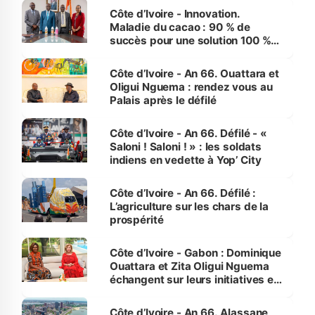
Côte d’Ivoire - Innovation.
Maladie du cacao : 90 % de
succès pour une solution 100 %
made in Côte d'Ivoire
Côte d’Ivoire - An 66. Ouattara et
Oligui Nguema : rendez vous au
Palais après le défilé
Côte d’Ivoire - An 66. Défilé - «
Saloni ! Saloni ! » : les soldats
indiens en vedette à Yop’ City
Côte d’Ivoire - An 66. Défilé :
L’agriculture sur les chars de la
prospérité
Côte d’Ivoire - Gabon : Dominique
Ouattara et Zita Oligui Nguema
échangent sur leurs initiatives en
faveur des femmes et des
enfants
Côte d’Ivoire - An 66. Alassane