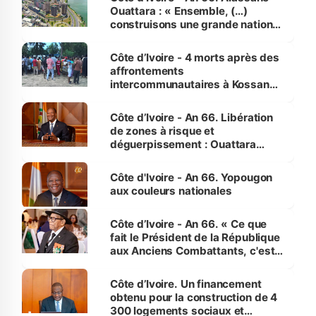
Ouattara : « Ensemble, (…)
construisons une grande nation
pour nous-mêmes et pour les
générations futures »
Côte d’Ivoire - 4 morts après des
affrontements
intercommunautaires à Kossandji
(Alepé) - Notre correspondant au
milieu des sinistrés
Côte d’Ivoire - An 66. Libération
de zones à risque et
déguerpissement : Ouattara
assure du « strict respect de
l'Etat de droit pour préserver les
Côte d'Ivoire - An 66. Yopougon
vies humaines »
aux couleurs nationales
Côte d’Ivoire - An 66. « Ce que
fait le Président de la République
aux Anciens Combattants, c'est
inédit » (Cne Yassoungo Koné ®)
Côte d’Ivoire. Un financement
obtenu pour la construction de 4
300 logements sociaux et