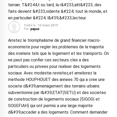
terrain. T&#244;t ou tard, la r&#233;alit&#233; des
faits devient &#233;vidente &#224; tout le monde, et
en particulier &#224; l&#39;&#233;lecteur.
Publié le :
10 mars 2019
Par:
papus
Arretez le triomphalisme de grand financier macro-
economiste pour regler les problemes de la majorite
des ivoiriens tels que le logement et les transports. On
ne peut pas confier ces secteurs cles a des
particuliers ou privees pour realiser des logements
sociaux. Avec modestie revisitez,et ameliorez la
methode HOUPHOUET des annees 70 qui a cree une
societe d&#39;amenagement des terrains urbains
subventionne par l&#39;ETAT(SETU) et des societes
de construction de logements sociaux (SIGOGI et
SOGEFIAH) qui ont permis a une large majorite
d&#39;acceder a des logements. Comment demander