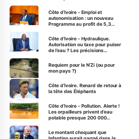
économiques à Abidjan, Bouaké
et Yamoussoukro
Côte d’Ivoire - Emploi et
autonomisation : un nouveau
Programme au profit de 5,3
millions de jeunes
Côte d’Ivoire - Hydraulique.
Autorisation ou taxe pour puiser
de l’eau ? Les précisions
d’Assahoré
Requiem pour le N’Zi (ou pour
mon pays ?)
Côte d’Ivoire. Renard de retour à
la tête des Éléphants
Côte d’Ivoire - Pollution. Alerte !
Les orpailleurs privent d’eau
potable presque 200 000
habitants autour d’Agboville
Le montant choquant que
Infantino aurait gagné dans la