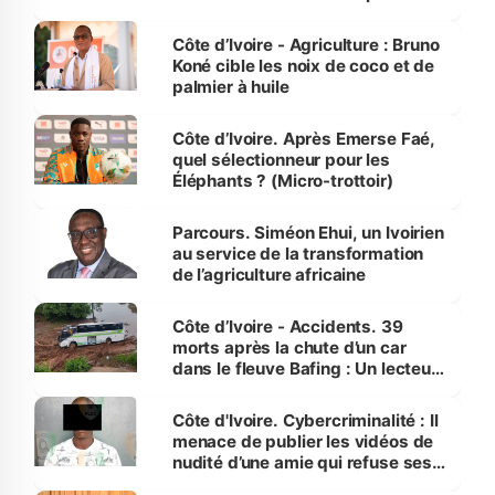
Côte d’Ivoire
Côte d’Ivoire - Agriculture : Bruno
Koné cible les noix de coco et de
palmier à huile
Côte d’Ivoire. Après Emerse Faé,
quel sélectionneur pour les
Éléphants ? (Micro-trottoir)
Parcours. Siméon Ehui, un Ivoirien
au service de la transformation
de l’agriculture africaine
Côte d’Ivoire - Accidents. 39
morts après la chute d’un car
dans le fleuve Bafing : Un lecteur
dénonce la légèreté du ministère
des Transports
Côte d'Ivoire. Cybercriminalité : Il
menace de publier les vidéos de
nudité d’une amie qui refuse ses
avances