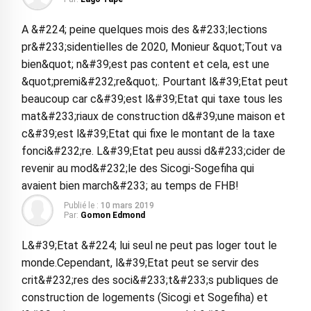
A &#224; peine quelques mois des &#233;lections
pr&#233;sidentielles de 2020, Monieur &quot;Tout va
bien&quot; n&#39;est pas content et cela, est une
&quot;premi&#232;re&quot;. Pourtant l&#39;Etat peut
beaucoup car c&#39;est l&#39;Etat qui taxe tous les
mat&#233;riaux de construction d&#39;une maison et
c&#39;est l&#39;Etat qui fixe le montant de la taxe
fonci&#232;re. L&#39;Etat peu aussi d&#233;cider de
revenir au mod&#232;le des Sicogi-Sogefiha qui
avaient bien march&#233; au temps de FHB!
Publié le :
10 mars 2019
Par:
Gomon Edmond
L&#39;Etat &#224; lui seul ne peut pas loger tout le
monde.Cependant, l&#39;Etat peut se servir des
crit&#232;res des soci&#233;t&#233;s publiques de
construction de logements (Sicogi et Sogefiha) et