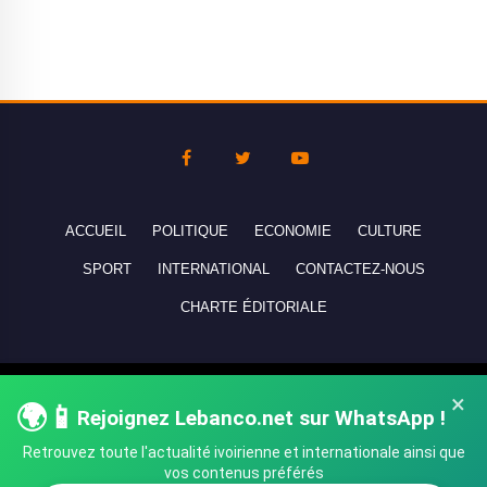
ACCUEIL
POLITIQUE
ECONOMIE
CULTURE
SPORT
INTERNATIONAL
CONTACTEZ-NOUS
CHARTE ÉDITORIALE
Copyright © 2010-2026 lebanco.net - Tous droits de reproduction
×
🌍📱
Rejoignez Lebanco.net sur WhatsApp !
réservés - All rights reserved.
Retrouvez toute l'actualité ivoirienne et internationale ainsi que
vos contenus préférés