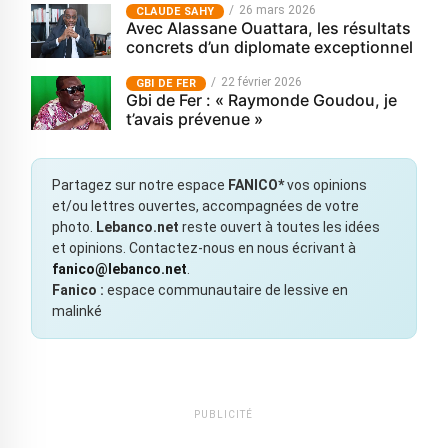
26 mars 2026
CLAUDE SAHY
Avec Alassane Ouattara, les résultats
concrets d’un diplomate exceptionnel
22 février 2026
GBI DE FER
Gbi de Fer : « Raymonde Goudou, je
t’avais prévenue »
Partagez sur notre espace
FANICO*
vos opinions
et/ou lettres ouvertes, accompagnées de votre
photo.
Lebanco.net
reste ouvert à toutes les idées
et opinions. Contactez-nous en nous écrivant à
fanico@lebanco.net
.
Fanico :
espace communautaire de lessive en
malinké
PUBLICITÉ