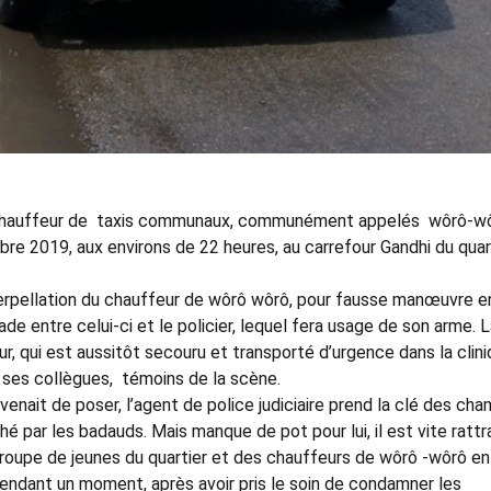
 un chauffeur de taxis communaux, communément appelés wôrô-wô
mbre 2019, aux environs de 22 heures, au carrefour Gandhi du quar
nterpellation du chauffeur de wôrô wôrô, pour fausse manœuvre e
de entre celui-ci et le policier, lequel fera usage de son arme. 
ur, qui est aussitôt secouru et transporté d’urgence dans la clin
et ses collègues, témoins de la scène.
 venait de poser, l’agent de police judiciaire prend la clé des cha
hé par les badauds. Mais manque de pot pour lui, il est vite ratt
 groupe de jeunes du quartier et des chauffeurs de wôrô -wôrô en
pendant un moment, après avoir pris le soin de condamner les