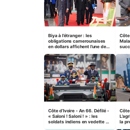
Biya à l’étranger : les
Côte 
obligations camerounaises
Mala
en dollars affichent l’une des
succ
pires performances d’Afrique
% ma
Côte d’Ivoire - An 66. Défilé -
Côte 
« Saloni ! Saloni ! » : les
L’agr
soldats indiens en vedette à
la pr
Yop’ City