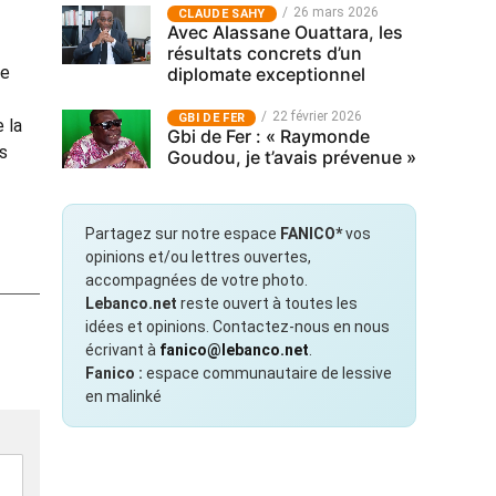
26 mars 2026
CLAUDE SAHY
Avec Alassane Ouattara, les
résultats concrets d’un
de
diplomate exceptionnel
22 février 2026
GBI DE FER
 la
Gbi de Fer : « Raymonde
és
Goudou, je t’avais prévenue »
Partagez sur notre espace
FANICO*
vos
opinions et/ou lettres ouvertes,
accompagnées de votre photo.
Lebanco.net
reste ouvert à toutes les
idées et opinions. Contactez-nous en nous
écrivant à
fanico@lebanco.net
.
Fanico :
espace communautaire de lessive
en malinké