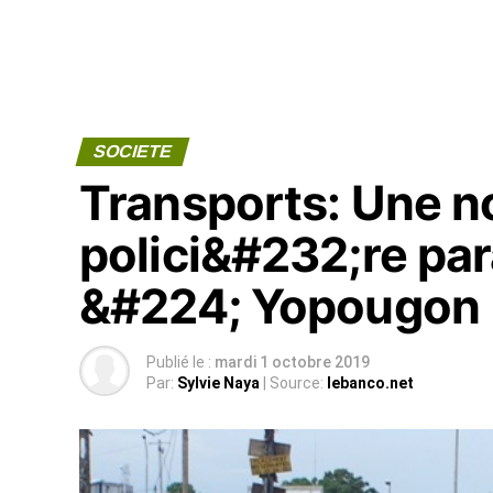
SOCIETE
Transports: Une n
polici&#232;re para
&#224; Yopougon
Publié le :
mardi 1 octobre 2019
Par:
Sylvie Naya
| Source:
lebanco.net