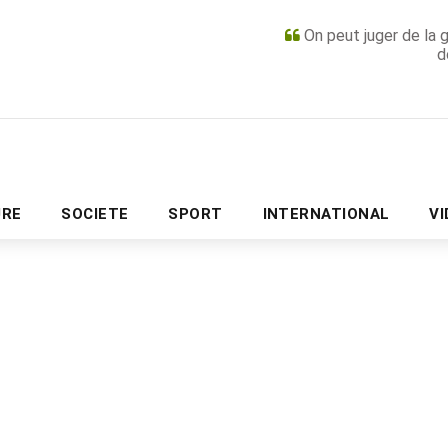
On peut juger de la 
d
PUBLICITÉ
URE
SOCIETE
SPORT
INTERNATIONAL
V