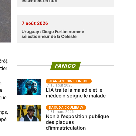
essentiels en Ituri
7 août 2026
Uruguay : Diego Forlán nommé
sélectionneur de la Celeste
rô).
FANICO
tier
JEAN-ANTOINE ZINSOU
n
10 août 2026
L’IA traite la maladie et le
La
médecin soigne le malade
ique
‎DAOUDA COULIBALY
mps,
31 mars 2026
Non à l'exposition publique
rapé
des plaques
d'immatriculation