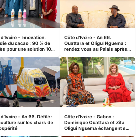
d’Ivoire - Innovation.
Côte d’Ivoire - An 66.
die du cacao : 90 % de
Ouattara et Oligui Nguema :
ès pour une solution 100
rendez vous au Palais après
de in Côte d'Ivoire
le défilé
d’Ivoire - An 66. Défilé :
Côte d’Ivoire - Gabon :
iculture sur les chars de
Dominique Ouattara et Zita
ospérité
Oligui Nguema échangent sur
leurs initiatives en faveur des