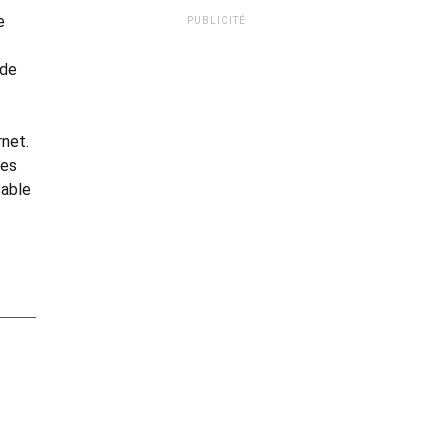
e
PUBLICITÉ
 de
rnet.
mes
sable