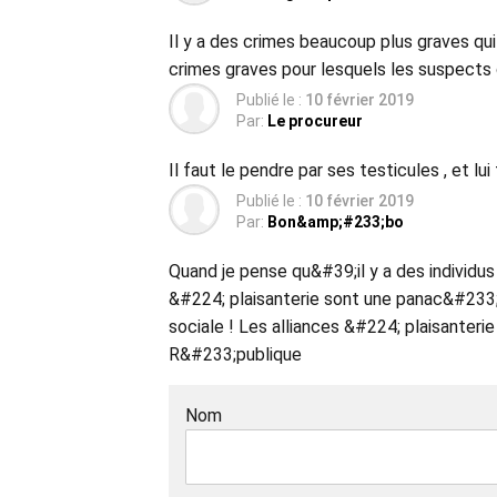
Il y a des crimes beaucoup plus graves q
crimes graves pour lesquels les suspects c
Publié le :
10 février 2019
Par:
Le procureur
Il faut le pendre par ses testicules , et lu
Publié le :
10 février 2019
Par:
Bon&amp;#233;bo
Quand je pense qu&#39;il y a des individus
&#224; plaisanterie sont une panac&#233;e
sociale ! Les alliances &#224; plaisanter
R&#233;publique
Nom