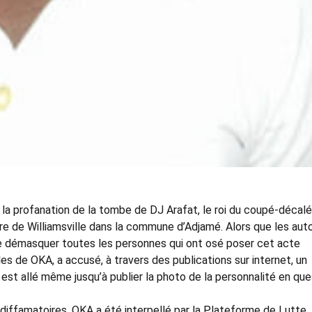
la profanation de la tombe de DJ Arafat, le roi du coupé-décalé
e de Williamsville dans la commune d’Adjamé. Alors que les auto
e démasquer toutes les personnes qui ont osé poser cet acte
ales de OKA, a accusé, à travers des publications sur internet, un
st allé même jusqu’à publier la photo de la personnalité en que
 diffamatoires, OKA a été interpellé par la Plateforme de Lutte