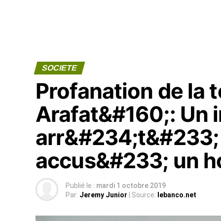
SOCIETE
Profanation de la
Arafat&#160;: Un 
arr&#234;t&#233; 
accus&#233; un h
Publié le :
mardi 1 octobre 2019
Par:
Jeremy Junior
| Source:
lebanco.net