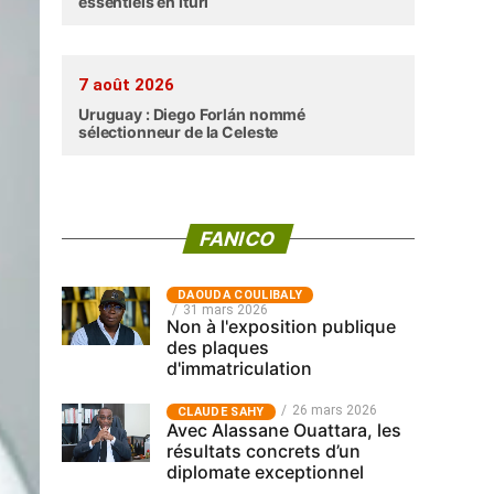
essentiels en Ituri
7 août 2026
Uruguay : Diego Forlán nommé
sélectionneur de la Celeste
FANICO
‎DAOUDA COULIBALY
31 mars 2026
Non à l'exposition publique
des plaques
d'immatriculation
26 mars 2026
CLAUDE SAHY
Avec Alassane Ouattara, les
résultats concrets d’un
diplomate exceptionnel