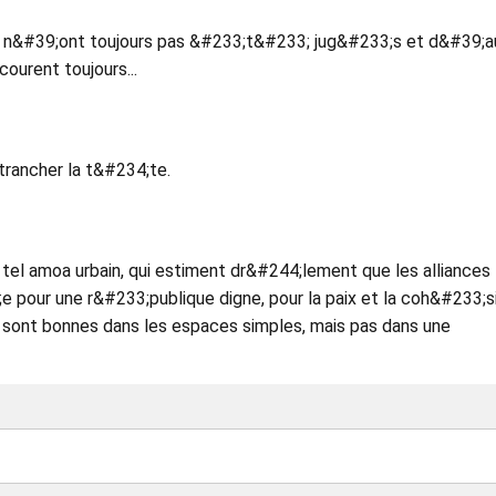
ui n&#39;ont toujours pas &#233;t&#233; jug&#233;s et d&#39;a
ourent toujours...
i trancher la t&#234;te.
 tel amoa urbain, qui estiment dr&#244;lement que les alliances
 pour une r&#233;publique digne, pour la paix et la coh&#233;s
ie sont bonnes dans les espaces simples, mais pas dans une