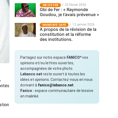
22 février 2026
GBI DE FER
Gbi de Fer : « Raymonde
Goudou, je t’avais prévenue »
12 janvier 2026
MANDIAYE GAYE
À propos de la révision de la
constitution et la réforme
des institutions.
Partagez sur notre espace
FANICO*
vos
opinions et/ou lettres ouvertes,
accompagnées de votre photo.
Lebanco.net
reste ouvert à toutes les
,
idées et opinions. Contactez-nous en nous
écrivant à
fanico@lebanco.net
.
rités
Fanico :
espace communautaire de lessive
en malinké
stion