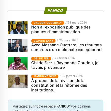
FANICO
31 mars 2026
‎DAOUDA COULIBALY
Non à l'exposition publique des
plaques d'immatriculation
26 mars 2026
CLAUDE SAHY
Avec Alassane Ouattara, les résultats
concrets d’un diplomate exceptionnel
22 février 2026
GBI DE FER
Gbi de Fer : « Raymonde Goudou, je
t’avais prévenue »
12 janvier 2026
MANDIAYE GAYE
À propos de la révision de la
constitution et la réforme des
institutions.
Partagez sur notre espace
FANICO*
vos opinions