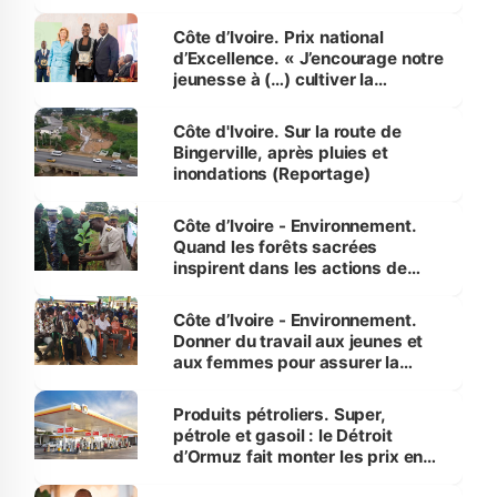
révélé
Côte d’Ivoire. Prix national
d’Excellence. « J’encourage notre
jeunesse à (…) cultiver la
compétence et l’intégrité »
(Alassane Ouattara
Côte d'Ivoire. Sur la route de
Bingerville, après pluies et
inondations (Reportage)
Côte d’Ivoire - Environnement.
Quand les forêts sacrées
inspirent dans les actions de
reboisement
Côte d’Ivoire - Environnement.
Donner du travail aux jeunes et
aux femmes pour assurer la
protection des espèces
menacées
Produits pétroliers. Super,
pétrole et gasoil : le Détroit
d’Ormuz fait monter les prix en
Côte d’Ivoire