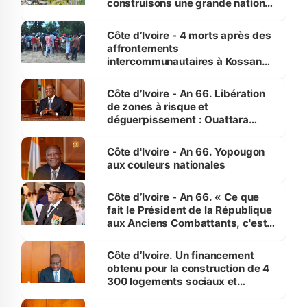
construisons une grande nation
pour nous-mêmes et pour les
générations futures »
Côte d’Ivoire - 4 morts après des
affrontements
intercommunautaires à Kossandji
(Alepé) - Notre correspondant au
milieu des sinistrés
Côte d’Ivoire - An 66. Libération
de zones à risque et
déguerpissement : Ouattara
assure du « strict respect de
l'Etat de droit pour préserver les
Côte d'Ivoire - An 66. Yopougon
vies humaines »
aux couleurs nationales
Côte d’Ivoire - An 66. « Ce que
fait le Président de la République
aux Anciens Combattants, c'est
inédit » (Cne Yassoungo Koné ®)
Côte d’Ivoire. Un financement
obtenu pour la construction de 4
300 logements sociaux et
économiques à Abidjan, Bouaké