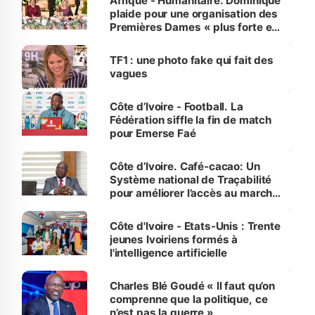
Afrique - Humanitaire. Dominique
plaide pour une organisation des
Premières Dames « plus forte et
influente, dont l'impact s'affirme
sur la scène internationale »
TF1 : une photo fake qui fait des
vagues
Côte d’Ivoire - Football. La
Fédération siffle la fin de match
pour Emerse Faé
Côte d’Ivoire. Café-cacao: Un
Système national de Traçabilité
pour améliorer l’accès au marché
international
Côte d'Ivoire - Etats-Unis : Trente
jeunes Ivoiriens formés à
l'intelligence artificielle
Charles Blé Goudé « Il faut qu’on
comprenne que la politique, ce
n’est pas la guerre »