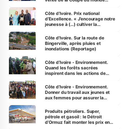
révélé
Côte d’Ivoire. Prix national
d’Excellence. « J’encourage notre
jeunesse à (…) cultiver la
compétence et l’intégrité »
(Alassane Ouattara
Côte d'Ivoire. Sur la route de
Bingerville, après pluies et
inondations (Reportage)
Côte d’Ivoire - Environnement.
Quand les forêts sacrées
inspirent dans les actions de
reboisement
Côte d’Ivoire - Environnement.
Donner du travail aux jeunes et
aux femmes pour assurer la
protection des espèces
menacées
Produits pétroliers. Super,
pétrole et gasoil : le Détroit
d’Ormuz fait monter les prix en
Côte d’Ivoire