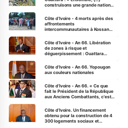
construisons une grande nation
pour nous-mêmes et pour les
générations futures »
Côte d’Ivoire - 4 morts après des
affrontements
intercommunautaires à Kossandji
(Alepé) - Notre correspondant au
milieu des sinistrés
Côte d’Ivoire - An 66. Libération
de zones à risque et
déguerpissement : Ouattara
assure du « strict respect de
l'Etat de droit pour préserver les
Côte d'Ivoire - An 66. Yopougon
vies humaines »
aux couleurs nationales
Côte d’Ivoire - An 66. « Ce que
fait le Président de la République
aux Anciens Combattants, c'est
inédit » (Cne Yassoungo Koné ®)
Côte d’Ivoire. Un financement
obtenu pour la construction de 4
300 logements sociaux et
économiques à Abidjan, Bouaké