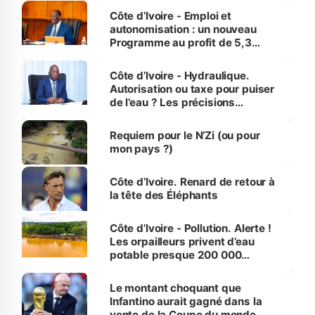
et Yamoussoukro
Côte d’Ivoire - Emploi et
autonomisation : un nouveau
Programme au profit de 5,3
millions de jeunes
Côte d’Ivoire - Hydraulique.
Autorisation ou taxe pour puiser
de l’eau ? Les précisions
d’Assahoré
Requiem pour le N’Zi (ou pour
mon pays ?)
Côte d’Ivoire. Renard de retour à
la tête des Éléphants
Côte d’Ivoire - Pollution. Alerte !
Les orpailleurs privent d’eau
potable presque 200 000
habitants autour d’Agboville
Le montant choquant que
Infantino aurait gagné dans la
vente de la Coupe du monde