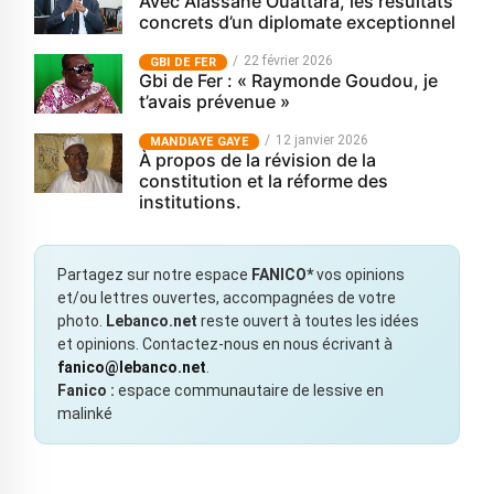
Avec Alassane Ouattara, les résultats
concrets d’un diplomate exceptionnel
22 février 2026
GBI DE FER
Gbi de Fer : « Raymonde Goudou, je
t’avais prévenue »
12 janvier 2026
MANDIAYE GAYE
À propos de la révision de la
constitution et la réforme des
institutions.
Partagez sur notre espace
FANICO*
vos opinions
et/ou lettres ouvertes, accompagnées de votre
photo.
Lebanco.net
reste ouvert à toutes les idées
et opinions. Contactez-nous en nous écrivant à
fanico@lebanco.net
.
Fanico :
espace communautaire de lessive en
malinké