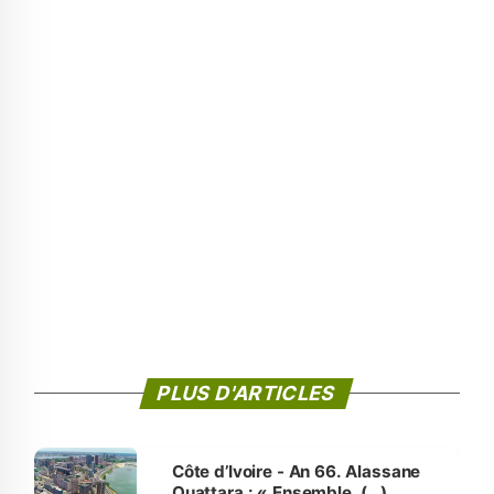
PLUS D'ARTICLES
Côte d’Ivoire - An 66. Alassane
Ouattara : « Ensemble, (…)