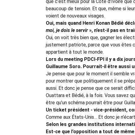
que c’est mieux pour la Côte d’Ivoire que
beaucoup de tension. Et que, même si leur 
voient de nouveaux visages.
Oui, mais quand Henri Konan Bédié décl
moi, je dois le servir
», n’est-il pas en tr
Oui, on voit très bien que, gagner les élect
justement patriote, parce que vous êtes c
appartient à tout le monde.
Lors du meeting PDCI-FPI il y a dix jou
Guillaume Soro. Pourrait-il être aussi u
Je pense que pour le moment il semble vrai
pour montrer que politiquement il se prépa
aussi. Et donc je pense que ce serait diffi
Ouattara et Bédié, à la fois. Vous savez q
être qu’un schéma pourrait être pour Guillau
Un ticket président - vice-président, 
Comme aux États-Unis… Et donc je n’écart
Selon les grandes institutions internat
Est-ce que l’opposition a tout de même