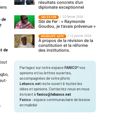
résultats concrets d’un
diplomate exceptionnel
iens
22 février 2026
GBI DE FER
n de
Gbi de Fer : « Raymonde
?
Goudou, je t’avais prévenue »
12 janvier 2026
MANDIAYE GAYE
À propos de la révision de la
constitution et la réforme
nt de
des institutions.
 tout
Partagez sur notre espace
FANICO*
vos
opinions et/ou lettres ouvertes,
agbo,
accompagnées de votre photo.
Peut-
Lebanco.net
reste ouvert à toutes les
idées et opinions. Contactez-nous en nous
écrivant à
fanico@lebanco.net
.
Fanico :
espace communautaire de lessive
.
en malinké