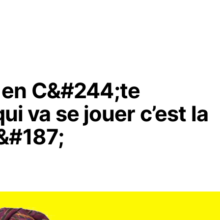
 en C&#244;te
ui va se jouer c’est la
&#187;