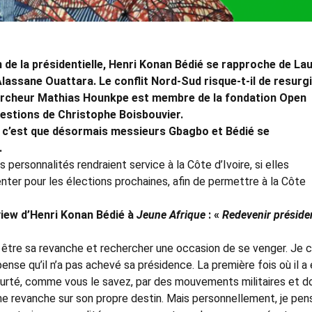
n de la présidentielle, Henri Konan Bédié se rapproche de La
assane Ouattara. Le conflit Nord-Sud risque-t-il de resurgi
chercheur Mathias Hounkpe est membre de la fondation Open
uestions de Christophe Boisbouvier.
ns, c’est que désormais messieurs Gbagbo et Bédié se
.
personnalités rendraient service à la Côte d’Ivoire, si elles
ter pour les élections prochaines, afin de permettre à la Côte
rview d’Henri Konan Bédié à
Jeune Afrique
: «
Redevenir présiden
tre être sa revanche et rechercher une occasion de se venger. Je c
ense qu’il n’a pas achevé sa présidence. La première fois où il a
ourté, comme vous le savez, par des mouvements militaires et do
 revanche sur son propre destin. Mais personnellement, je pen