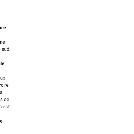
ire
une
t sud.
le
oup
voire
es
ts de
c’est
le