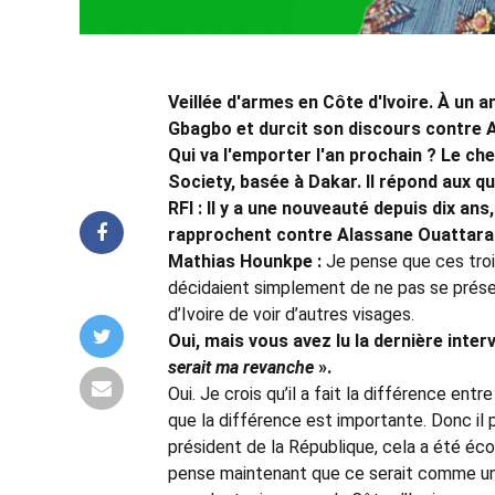
Veillée d'armes en Côte d'Ivoire. À un a
Gbagbo et durcit son discours contre Al
Qui va l'emporter l'an prochain ? Le 
Society, basée à Dakar. Il répond aux q
RFI
: Il y a une nouveauté depuis dix a
rapprochent contre Alassane Ouattara
Mathias Hounkpe
:
Je pense que ces trois 
décidaient simplement de ne pas se présen
d’Ivoire de voir d’autres visages.
Oui, mais vous avez lu la dernière inte
serait ma revanche
».
Oui. Je crois qu’il a fait la différence en
que la différence est importante. Donc il p
président de la République, cela a été éc
pense maintenant que ce serait comme une