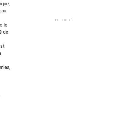
ique,
veau
PUBLICITÉ
e le
é de
est
à
nies,
n