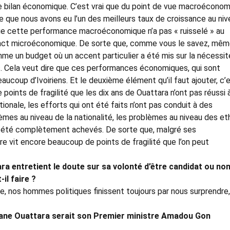
 le bilan économique. C’est vrai que du point de vue macroéconom
dire que nous avons eu l’un des meilleurs taux de croissance au ni
ue cette performance macroéconomique n’a pas « ruisselé » au
mpact microéconomique. De sorte que, comme vous le savez, mêm
e un budget où un accent particulier a été mis sur la nécessit
etc. Cela veut dire que ces performances économiques, qui sont
aucoup d’Ivoiriens. Et le deuxième élément qu’il faut ajouter, c’
 points de fragilité que les dix ans de Ouattara n’ont pas réussi 
tionale, les efforts qui ont été faits n’ont pas conduit à des
mes au niveau de la nationalité, les problèmes au niveau des eth
 été complètement achevés. De sorte que, malgré ses
e vit encore beaucoup de points de fragilité que l’on peut
ra entretient le doute sur sa volonté d’être candidat ou no
-il faire
?
’âge, nos hommes politiques finissent toujours par nous surprendre,
sane Ouattara serait son Premier ministre Amadou Gon