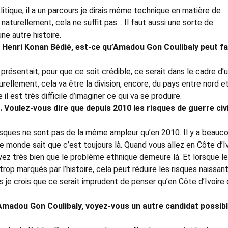
olitique, il a un parcours je dirais même technique en matière de
naturellement, cela ne suffit pas… Il faut aussi une sorte de
ne autre histoire.
t Henri Konan Bédié, est-ce qu’Amadou Gon Coulibaly peut fa
présentait, pour que ce soit crédible, ce serait dans le cadre d’
urellement, cela va être la division, encore, du pays entre nord e
l est très difficile d’imaginer ce qui va se produire.
 Voulez-vous dire que depuis 2010 les risques de guerre civi
 risques ne sont pas de la même ampleur qu’en 2010. Il y a beauc
le monde sait que c’est toujours là. Quand vous allez en Côte d’I
yez très bien que le problème ethnique demeure là. Et lorsque l
rop marqués par l’histoire, cela peut réduire les risques naissan
s je crois que ce serait imprudent de penser qu’en Côte d’Ivoire 
Amadou Gon Coulibaly, voyez-vous un autre candidat possib