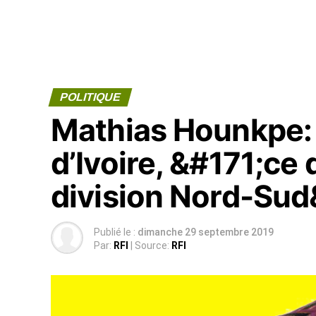
POLITIQUE
Mathias Hounkpe:
d’Ivoire, &#171;ce q
division Nord-Sud
Publié le :
dimanche 29 septembre 2019
Par:
RFI
| Source:
RFI