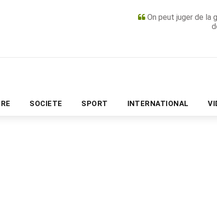
On peut juger de la 
d
PUBLICITÉ
URE
SOCIETE
SPORT
INTERNATIONAL
V