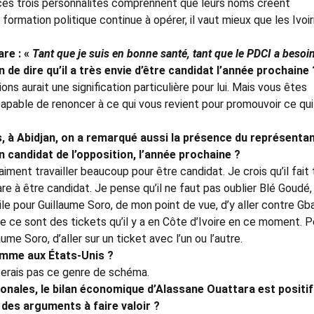
 ces trois personnalités comprennent que leurs noms créent
formation politique continue à opérer, il vaut mieux que les Ivoir
are
: «
Tant que je suis en bonne santé, tant que le PDCI a besoi
ain de dire qu’il a très envie d’être candidat l’année prochaine
ions aurait une signification particulière pour lui. Mais vous êtes
apable de renoncer à ce qui vous revient pour promouvoir ce qui
rs, à Abidjan, on a remarqué aussi la présence du représenta
n candidat de l’opposition, l’année prochaine
?
ment travailler beaucoup pour être candidat. Je crois qu’il fait
re à être candidat. Je pense qu’il ne faut pas oublier Blé Goudé,
cile pour Guillaume Soro, de mon point de vue, d’y aller contre Gb
ue ce sont des tickets qu’il y a en Côte d’Ivoire en ce moment. 
me Soro, d’aller sur un ticket avec l’un ou l’autre.
comme aux États-Unis
?
erais pas ce genre de schéma.
ionales, le bilan économique d’Alassane Ouattara est positif
 des arguments à faire valoir
?