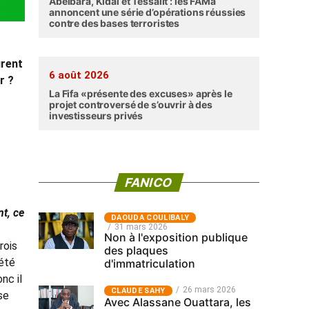
Abéibara, Kidal et Tessalit : les FAMa
annoncent une série d’opérations réussies
contre des bases terroristes
urent
6 août 2026
r ?
La Fifa «présente des excuses» après le
projet controversé de s’ouvrir à des
investisseurs privés
FANICO
t, ce
‎DAOUDA COULIBALY
31 mars 2026
Non à l'exposition publique
rois
des plaques
 été
d'immatriculation
nc il
26 mars 2026
CLAUDE SAHY
se
Avec Alassane Ouattara, les