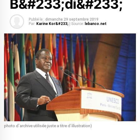
B&#233;di&#233;
Publié le :
dimanche 29 septembre 2019
Par:
Karine Kor&#233;
| Source:
lebanco.net
photo d`archive utilisée juste a titre d`illustration)