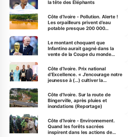
la tête des Éléphants
Côte d’Ivoire - Pollution. Alerte !
Les orpailleurs privent d’eau
potable presque 200 000
habitants autour d’Agboville
Le montant choquant que
Infantino aurait gagné dans la
vente de la Coupe du monde
révélé
Côte d’Ivoire. Prix national
d’Excellence. « J’encourage notre
jeunesse à (…) cultiver la
compétence et l’intégrité »
(Alassane Ouattara
Côte d'Ivoire. Sur la route de
Bingerville, après pluies et
inondations (Reportage)
Côte d’Ivoire - Environnement.
Quand les forêts sacrées
inspirent dans les actions de