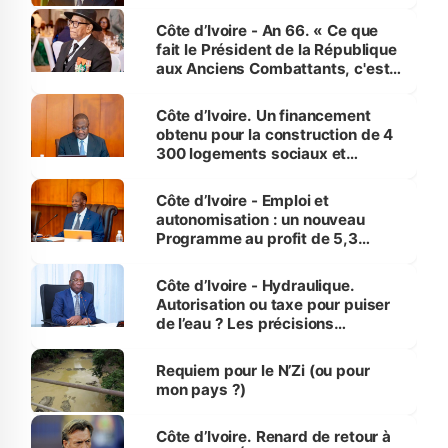
Côte d’Ivoire - An 66. « Ce que
fait le Président de la République
aux Anciens Combattants, c'est
inédit » (Cne Yassoungo Koné ®)
Côte d’Ivoire. Un financement
obtenu pour la construction de 4
300 logements sociaux et
économiques à Abidjan, Bouaké
et Yamoussoukro
Côte d’Ivoire - Emploi et
autonomisation : un nouveau
Programme au profit de 5,3
millions de jeunes
Côte d’Ivoire - Hydraulique.
Autorisation ou taxe pour puiser
de l’eau ? Les précisions
d’Assahoré
Requiem pour le N’Zi (ou pour
mon pays ?)
Côte d’Ivoire. Renard de retour à