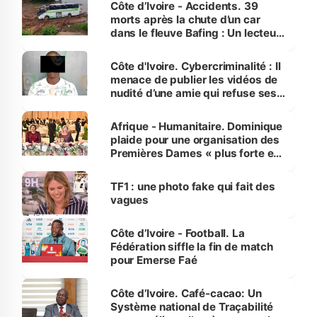
Côte d’Ivoire - Accidents. 39
morts après la chute d’un car
dans le fleuve Bafing : Un lecteur
dénonce la légèreté du ministère
des Transports
Côte d'Ivoire. Cybercriminalité : Il
menace de publier les vidéos de
nudité d’une amie qui refuse ses
avances
Afrique - Humanitaire. Dominique
plaide pour une organisation des
Premières Dames « plus forte et
influente, dont l'impact s'affirme
sur la scène internationale »
TF1 : une photo fake qui fait des
vagues
Côte d’Ivoire - Football. La
Fédération siffle la fin de match
pour Emerse Faé
Côte d’Ivoire. Café-cacao: Un
Système national de Traçabilité