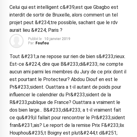
Celui qui est intelligent c&#39;est que Gbagbo est
interdit de sortir de Bruxelle, alors comment un tel
projet peut &#234;tre possible, sachant que le rdv
aurait lieu &#224; Paris ?
Publié le :
10 janvier 2019
Par:
Foufou
Tout &#231;a ne repose sur rien de bien s&#233;rieux.
Est-ce &#224; dire que B&#233;di&#233; ne compte
aucun ami parmi les membres du Jury de ce prix dont il
est pourtant le Protecteur? Abdou Diouf en est le
Pr&#233;sident. Ouattara a t-il autant de poids pour
influencer le calendrier du Pr&#233;sident de la
R&#233;publique de France? Ouattara a vraiment le
dos bien large... B&#233;di&#233; a t-il vraiment fait
ce qu&#39;il fallait pour rencontrer le Pr&#233;sident
fran&#231;ais? Le report de la remise Prix F&#233;lix
Houphou&#235;t Boigny est plut&#244;t d&#251;