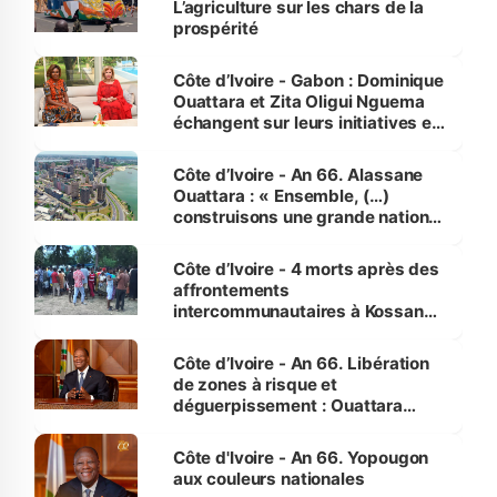
L’agriculture sur les chars de la
prospérité
Côte d’Ivoire - Gabon : Dominique
Ouattara et Zita Oligui Nguema
échangent sur leurs initiatives en
faveur des femmes et des
enfants
Côte d’Ivoire - An 66. Alassane
Ouattara : « Ensemble, (…)
construisons une grande nation
pour nous-mêmes et pour les
générations futures »
Côte d’Ivoire - 4 morts après des
affrontements
intercommunautaires à Kossandji
(Alepé) - Notre correspondant au
milieu des sinistrés
Côte d’Ivoire - An 66. Libération
de zones à risque et
déguerpissement : Ouattara
assure du « strict respect de
l'Etat de droit pour préserver les
Côte d'Ivoire - An 66. Yopougon
vies humaines »
aux couleurs nationales