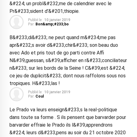
&#224; un probl&#232;me de calendrier avec le
Pr&#233;sident d’&#201;thiopie.
Publié le :
10 janvier 2019
Par:
Bon&amp;#233;bo
B&#233;di&#233; ne peut quand m&#234;me pas
apr&#232;s avoir d&#233;chir&#233; son beau duo
avec Ado et pris tout de go parti contre Affi
N&#39;guessan, s&#39;afficher en r&#233;conciliateur
n&#233; sur les bords de la Seine ! C&#39;est &#224;
ce jeu de duplicit&#233; dont nous raffolons sous nos
tropiques. H&#233;las !
Publié le :
10 janvier 2019
Par:
Coul
Le Prado va leurs enseign&#233;s la real-politique
dans toute sa forme . S ils pensent que barvarder pour
barvarder effraie le Prado ils l&#39;apprendrons
&#224; leurs d&#233;pens au soir du 21 octobre 2020