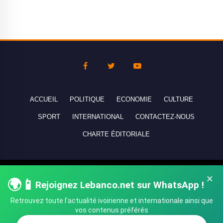
ACCUEIL
POLITIQUE
ECONOMIE
CULTURE
SPORT
INTERNATIONAL
CONTACTEZ-NOUS
CHARTE ÉDITORIALE
Copyright © 2010-2026 lebanco.net - Tous droits de reproduction
×
🌍📱
Rejoignez Lebanco.net sur WhatsApp !
réservés - All rights reserved.
Retrouvez toute l'actualité ivoirienne et internationale ainsi que
vos contenus préférés