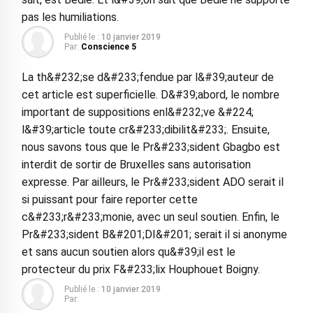
pas les humiliations.
Publié le :
10 janvier 2019
Par:
Conscience 5
La th&#232;se d&#233;fendue par l&#39;auteur de
cet article est superficielle. D&#39;abord, le nombre
important de suppositions enl&#232;ve &#224;
l&#39;article toute cr&#233;dibilit&#233;. Ensuite,
nous savons tous que le Pr&#233;sident Gbagbo est
interdit de sortir de Bruxelles sans autorisation
expresse. Par ailleurs, le Pr&#233;sident ADO serait il
si puissant pour faire reporter cette
c&#233;r&#233;monie, avec un seul soutien. Enfin, le
Pr&#233;sident B&#201;DI&#201; serait il si anonyme
et sans aucun soutien alors qu&#39;il est le
protecteur du prix F&#233;lix Houphouet Boigny.
Publié le :
10 janvier 2019
Par: