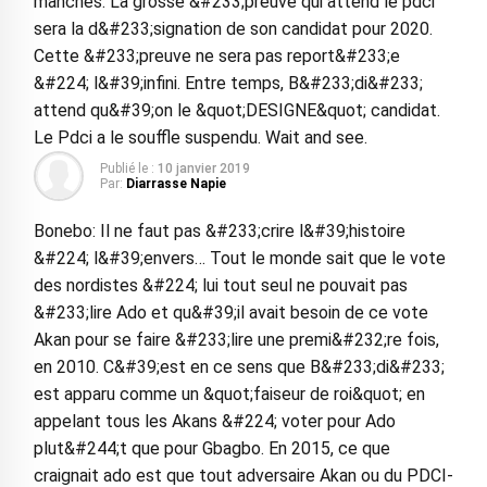
manches. La grosse &#233;preuve qui attend le pdci
sera la d&#233;signation de son candidat pour 2020.
Cette &#233;preuve ne sera pas report&#233;e
&#224; l&#39;infini. Entre temps, B&#233;di&#233;
attend qu&#39;on le &quot;DESIGNE&quot; candidat.
Le Pdci a le souffle suspendu. Wait and see.
Publié le :
10 janvier 2019
Par:
Diarrasse Napie
Bonebo: Il ne faut pas &#233;crire l&#39;histoire
&#224; l&#39;envers… Tout le monde sait que le vote
des nordistes &#224; lui tout seul ne pouvait pas
&#233;lire Ado et qu&#39;il avait besoin de ce vote
Akan pour se faire &#233;lire une premi&#232;re fois,
en 2010. C&#39;est en ce sens que B&#233;di&#233;
est apparu comme un &quot;faiseur de roi&quot; en
appelant tous les Akans &#224; voter pour Ado
plut&#244;t que pour Gbagbo. En 2015, ce que
craignait ado est que tout adversaire Akan ou du PDCI-