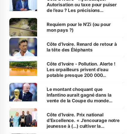
Autorisation ou taxe pour puiser
de l’eau ? Les précisions
d’Assahoré
Requiem pour le N’Zi (ou pour
mon pays ?)
Côte d’Ivoire. Renard de retour à
la tête des Éléphants
Côte d’Ivoire - Pollution. Alerte !
Les orpailleurs privent d’eau
potable presque 200 000
habitants autour d’Agboville
Le montant choquant que
Infantino aurait gagné dans la
vente de la Coupe du monde
révélé
Côte d’Ivoire. Prix national
d’Excellence. « J’encourage notre
jeunesse à (…) cultiver la
compétence et l’intégrité »