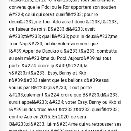
convenu que le Pdci ou le Rdr apportera son soutien
&#224; celui qui serait qualifi&#233; pour le
deuxi&#232;me tour. Ado aurait donc &#233;t&#233;
ce faiseur de roi si B&#233;di&#233; avait
&#233;t&#233; qualifi&#233; pour le deuxi&#232;me
tour. Napi&#233; oublie volontairement que
l&#39;Appel de Daoukro a &#233;t&#233; combattu
au sein m&#234;me du Pdci. Aujourd&#39;hui tout
porte &#224; croire qu&#39;&#224; la
v&#233;rit&#233;, Essy, Banny et Kkb
n&#39;&#233;taient que les ballons d&#39;essai
voulus par B&#233;di&#233;. Tout porte
&#233;galement &#224; croire que B&#233;di&#233;
aurait appel&#233; &#224; voter Essy, Banny ou Kkb si
l&#39;un des trois avait &#233;t&#233; qualifi&#233;
contre Ado en 2015. En 2020, ce sera
B&#233;di&#233; lui-m&#234;me qui va retrousser ses