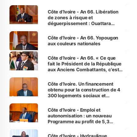
(Alepé) - Notre correspondant au
milieu des sinistrés
Côte d’Ivoire - An 66. Libération
de zones à risque et
déguerpissement : Ouattara
assure du « strict respect de
l'Etat de droit pour préserver les
Côte d'Ivoire - An 66. Yopougon
vies humaines »
aux couleurs nationales
Côte d’Ivoire - An 66. « Ce que
fait le Président de la République
aux Anciens Combattants, c'est
inédit » (Cne Yassoungo Koné ®)
Côte d’Ivoire. Un financement
obtenu pour la construction de 4
300 logements sociaux et
économiques à Abidjan, Bouaké
et Yamoussoukro
Côte d’Ivoire - Emploi et
autonomisation : un nouveau
Programme au profit de 5,3
millions de jeunes
Côte d’Ivoire - Hydraulique.