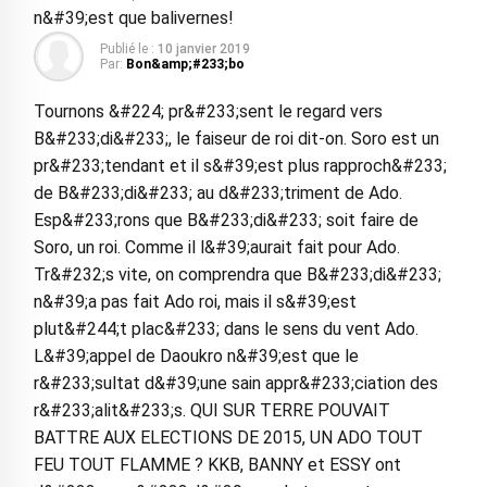
n&#39;est que balivernes!
Publié le :
10 janvier 2019
Par:
Bon&amp;#233;bo
Tournons &#224; pr&#233;sent le regard vers
B&#233;di&#233;, le faiseur de roi dit-on. Soro est un
pr&#233;tendant et il s&#39;est plus rapproch&#233;
de B&#233;di&#233; au d&#233;triment de Ado.
Esp&#233;rons que B&#233;di&#233; soit faire de
Soro, un roi. Comme il l&#39;aurait fait pour Ado.
Tr&#232;s vite, on comprendra que B&#233;di&#233;
n&#39;a pas fait Ado roi, mais il s&#39;est
plut&#244;t plac&#233; dans le sens du vent Ado.
L&#39;appel de Daoukro n&#39;est que le
r&#233;sultat d&#39;une sain appr&#233;ciation des
r&#233;alit&#233;s. QUI SUR TERRE POUVAIT
BATTRE AUX ELECTIONS DE 2015, UN ADO TOUT
FEU TOUT FLAMME ? KKB, BANNY et ESSY ont