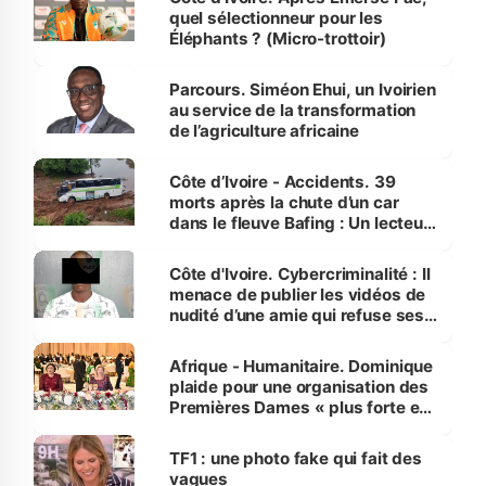
quel sélectionneur pour les
Éléphants ? (Micro-trottoir)
Parcours. Siméon Ehui, un Ivoirien
au service de la transformation
de l’agriculture africaine
Côte d’Ivoire - Accidents. 39
morts après la chute d’un car
dans le fleuve Bafing : Un lecteur
dénonce la légèreté du ministère
des Transports
Côte d'Ivoire. Cybercriminalité : Il
menace de publier les vidéos de
nudité d’une amie qui refuse ses
avances
Afrique - Humanitaire. Dominique
plaide pour une organisation des
Premières Dames « plus forte et
influente, dont l'impact s'affirme
sur la scène internationale »
TF1 : une photo fake qui fait des
vagues