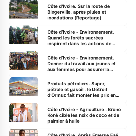
(Alassane Ouattara
Côte d'Ivoire. Sur la route de
Bingerville, après pluies et
inondations (Reportage)
Côte d’Ivoire - Environnement.
Quand les forêts sacrées
inspirent dans les actions de
reboisement
Côte d’Ivoire - Environnement.
Donner du travail aux jeunes et
aux femmes pour assurer la
protection des espèces
menacées
Produits pétroliers. Super,
pétrole et gasoil : le Détroit
d’Ormuz fait monter les prix en
Côte d’Ivoire
Côte d’Ivoire - Agriculture : Bruno
Koné cible les noix de coco et de
palmier à huile
Côte d’Ivoire. Après Emerse Faé,