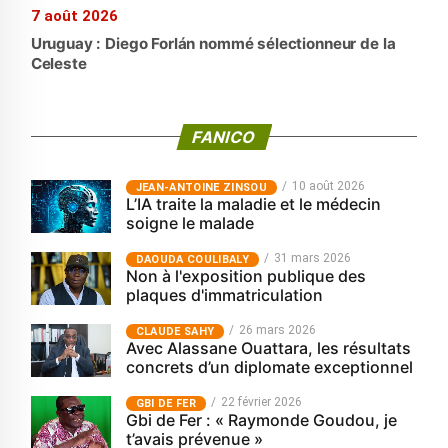
7 août 2026
Uruguay : Diego Forlán nommé sélectionneur de la
Celeste
FANICO
10 août 2026
JEAN-ANTOINE ZINSOU
L’IA traite la maladie et le médecin
soigne le malade
31 mars 2026
‎DAOUDA COULIBALY
Non à l'exposition publique des
plaques d'immatriculation
26 mars 2026
CLAUDE SAHY
Avec Alassane Ouattara, les résultats
concrets d’un diplomate exceptionnel
22 février 2026
GBI DE FER
Gbi de Fer : « Raymonde Goudou, je
t’avais prévenue »