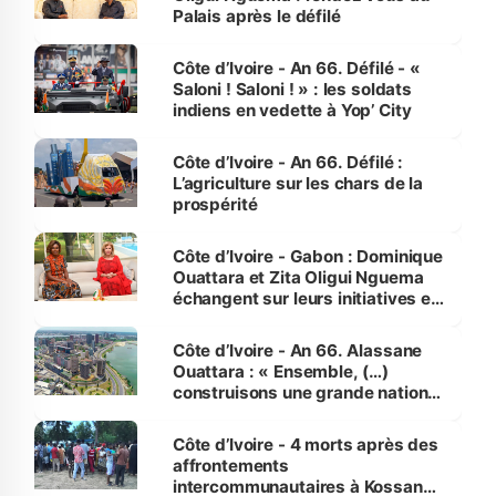
Palais après le défilé
Côte d’Ivoire - An 66. Défilé - «
Saloni ! Saloni ! » : les soldats
indiens en vedette à Yop’ City
Côte d’Ivoire - An 66. Défilé :
L’agriculture sur les chars de la
prospérité
Côte d’Ivoire - Gabon : Dominique
Ouattara et Zita Oligui Nguema
échangent sur leurs initiatives en
faveur des femmes et des
enfants
Côte d’Ivoire - An 66. Alassane
Ouattara : « Ensemble, (…)
construisons une grande nation
pour nous-mêmes et pour les
générations futures »
Côte d’Ivoire - 4 morts après des
affrontements
intercommunautaires à Kossandji