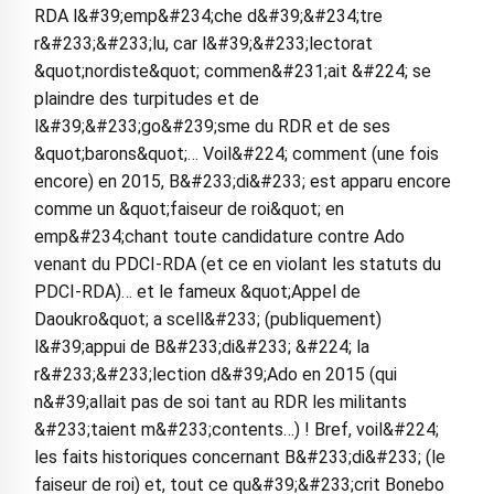
RDA l&#39;emp&#234;che d&#39;&#234;tre
r&#233;&#233;lu, car l&#39;&#233;lectorat
&quot;nordiste&quot; commen&#231;ait &#224; se
plaindre des turpitudes et de
l&#39;&#233;go&#239;sme du RDR et de ses
&quot;barons&quot;… Voil&#224; comment (une fois
encore) en 2015, B&#233;di&#233; est apparu encore
comme un &quot;faiseur de roi&quot; en
emp&#234;chant toute candidature contre Ado
venant du PDCI-RDA (et ce en violant les statuts du
PDCI-RDA)… et le fameux &quot;Appel de
Daoukro&quot; a scell&#233; (publiquement)
l&#39;appui de B&#233;di&#233; &#224; la
r&#233;&#233;lection d&#39;Ado en 2015 (qui
n&#39;allait pas de soi tant au RDR les militants
&#233;taient m&#233;contents…) ! Bref, voil&#224;
les faits historiques concernant B&#233;di&#233; (le
faiseur de roi) et, tout ce qu&#39;&#233;crit Bonebo