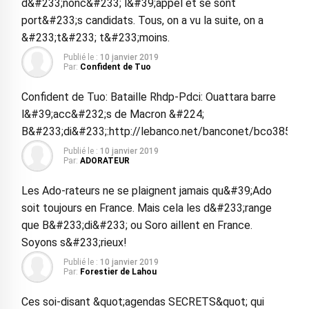
d&#233;nonc&#233; l&#39;appel et se sont
port&#233;s candidats. Tous, on a vu la suite, on a
&#233;t&#233; t&#233;moins.
Publié le :
10 janvier 2019
Par:
Confident de Tuo
Confident de Tuo: Bataille Rhdp-Pdci: Ouattara barre
l&#39;acc&#232;s de Macron &#224;
B&#233;di&#233;:http://lebanco.net/banconet/bco38512.
Publié le :
10 janvier 2019
Par:
ADORATEUR
Les Ado-rateurs ne se plaignent jamais qu&#39;Ado
soit toujours en France. Mais cela les d&#233;range
que B&#233;di&#233; ou Soro aillent en France.
Soyons s&#233;rieux!
Publié le :
10 janvier 2019
Par:
Forestier de Lahou
Ces soi-disant &quot;agendas SECRETS&quot; qui