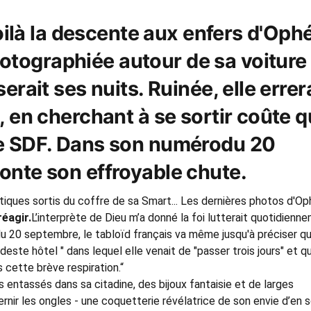
voilà la descente aux enfers d'Ophé
tographiée autour de sa voiture
erait ses nuits. Ruinée, elle errer
, en cherchant à se sortir coûte 
de SDF. Dans son numérodu 20
onte son effroyable chute.
iques sortis du coffre de sa Smart... Les dernières photos d'Op
réagir.
L’interprète de Dieu m’a donné la foi lutterait quotidienn
du 20 septembre, le tabloïd français va même jusqu'à préciser qu
deste hôtel " dans lequel elle venait de "passer trois jours" et qu'
ès cette brève respiration.“
 entassés dans sa citadine, des bijoux fantaisie et de larges
ernir les ongles - une coquetterie révélatrice de son envie d’en s