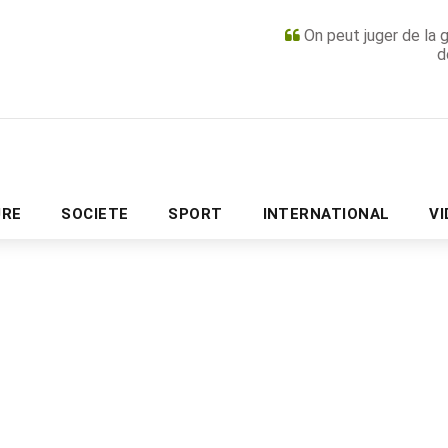
On peut juger de la 
d
PUBLICITÉ
URE
SOCIETE
SPORT
INTERNATIONAL
V