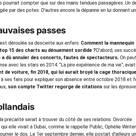
ne pourrait compter que sur des mains tendues passagères. Un d
rgée par des potes. D’autres encore la dépanne en lui donnant u
auvaises passes
s’est déroulée sa descente aux enfers.
Comment la mannequin
 top 15 des charts au dénuement sordide ?
D’abord, ses succ
le a dû annuler des concerts, fautes de spectacteurs.
On peu
e avec les stars en 2014. “La pire expérience de ma vie“, avait
t de voiture, fin 2018, qui lui aurait broyé la cage thoracique
à ses fans pour expliquer son absence entre octobre 2018 et fé
aux,
son compte Twitter regorge de citations
sur les épreuv
ollandais
 la précarité serait à trouver du côté de ses relations. Divorcée
 qui elle vivait à Dubaï, comme le rappelle Public, Ophélie Winter
tourner le dos. Le 1er septembre dernier, elle postait d'ailleurs u