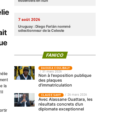
essentiels en Ituri
lie
7 août 2026
Uruguay : Diego Forlán nommé
ait
sélectionneur de la Celeste
que
FANICO
‎DAOUDA COULIBALY
31 mars 2026
hélie
Non à l'exposition publique
ement
des plaques
d'immatriculation
e la
il
26 mars 2026
CLAUDE SAHY
Avec Alassane Ouattara, les
résultats concrets d’un
diplomate exceptionnel
ortir