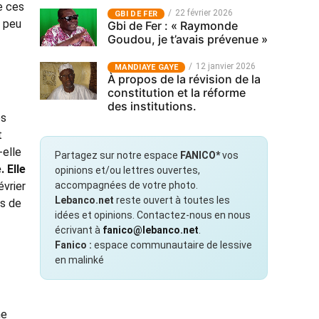
e ces
22 février 2026
GBI DE FER
n peu
Gbi de Fer : « Raymonde
Goudou, je t’avais prévenue »
12 janvier 2026
MANDIAYE GAYE
À propos de la révision de la
constitution et la réforme
des institutions.
ès
t
-elle
Partagez sur notre espace
FANICO*
vos
. Elle
opinions et/ou lettres ouvertes,
vrier
accompagnées de votre photo.
Lebanco.net
reste ouvert à toutes les
es de
idées et opinions. Contactez-nous en nous
écrivant à
fanico@lebanco.net
.
Fanico :
espace communautaire de lessive
en malinké
ne