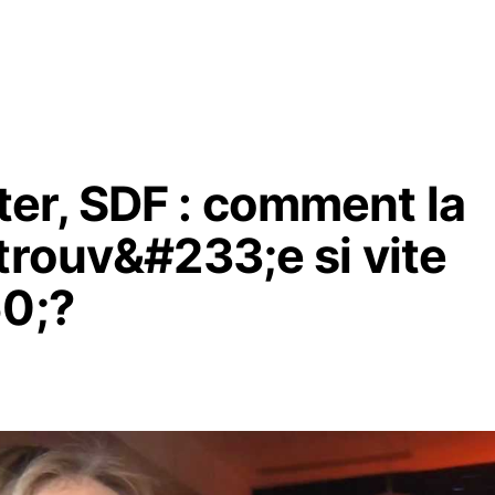
er, SDF : comment la
trouv&#233;e si vite
60;?