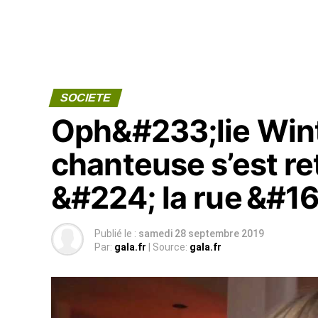
SOCIETE
Oph&#233;lie Wint
chanteuse s’est re
&#224; la rue &#1
Publié le :
samedi 28 septembre 2019
Par:
gala.fr
| Source:
gala.fr