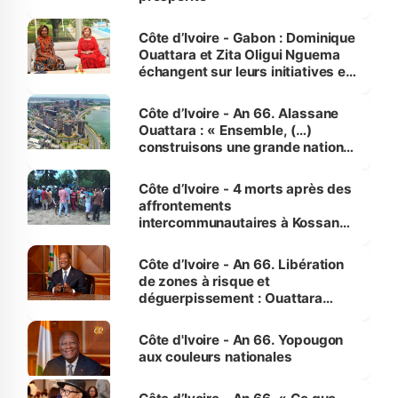
Côte d’Ivoire - Gabon : Dominique
Ouattara et Zita Oligui Nguema
échangent sur leurs initiatives en
faveur des femmes et des
enfants
Côte d’Ivoire - An 66. Alassane
Ouattara : « Ensemble, (…)
construisons une grande nation
pour nous-mêmes et pour les
générations futures »
Côte d’Ivoire - 4 morts après des
affrontements
intercommunautaires à Kossandji
(Alepé) - Notre correspondant au
milieu des sinistrés
Côte d’Ivoire - An 66. Libération
de zones à risque et
déguerpissement : Ouattara
assure du « strict respect de
l'Etat de droit pour préserver les
Côte d'Ivoire - An 66. Yopougon
vies humaines »
aux couleurs nationales