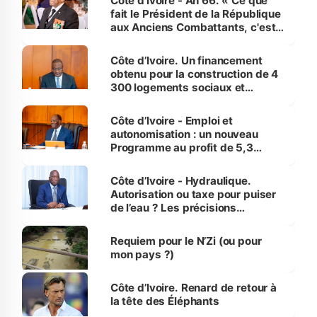
Côte d’Ivoire - An 66. « Ce que
fait le Président de la République
aux Anciens Combattants, c'est
inédit » (Cne Yassoungo Koné ®)
Côte d’Ivoire. Un financement
obtenu pour la construction de 4
300 logements sociaux et
économiques à Abidjan, Bouaké
et Yamoussoukro
Côte d’Ivoire - Emploi et
autonomisation : un nouveau
Programme au profit de 5,3
millions de jeunes
Côte d’Ivoire - Hydraulique.
Autorisation ou taxe pour puiser
de l’eau ? Les précisions
d’Assahoré
Requiem pour le N’Zi (ou pour
mon pays ?)
Côte d’Ivoire. Renard de retour à
la tête des Éléphants