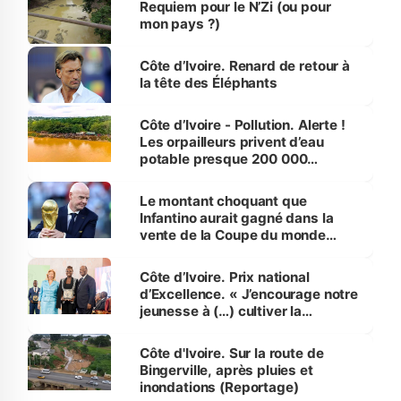
Requiem pour le N’Zi (ou pour
mon pays ?)
Côte d’Ivoire. Renard de retour à
la tête des Éléphants
Côte d’Ivoire - Pollution. Alerte !
Les orpailleurs privent d’eau
potable presque 200 000
habitants autour d’Agboville
Le montant choquant que
Infantino aurait gagné dans la
vente de la Coupe du monde
révélé
Côte d’Ivoire. Prix national
d’Excellence. « J’encourage notre
jeunesse à (…) cultiver la
compétence et l’intégrité »
(Alassane Ouattara
Côte d'Ivoire. Sur la route de
Bingerville, après pluies et
inondations (Reportage)