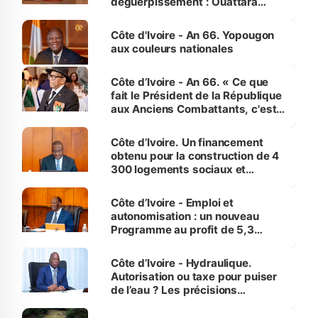
déguerpissement : Ouattara
assure du « strict respect de
l'Etat de droit pour préserver les
Côte d'Ivoire - An 66. Yopougon
vies humaines »
aux couleurs nationales
Côte d’Ivoire - An 66. « Ce que
fait le Président de la République
aux Anciens Combattants, c'est
inédit » (Cne Yassoungo Koné ®)
Côte d’Ivoire. Un financement
obtenu pour la construction de 4
300 logements sociaux et
économiques à Abidjan, Bouaké
et Yamoussoukro
Côte d’Ivoire - Emploi et
autonomisation : un nouveau
Programme au profit de 5,3
millions de jeunes
Côte d’Ivoire - Hydraulique.
Autorisation ou taxe pour puiser
de l’eau ? Les précisions
d’Assahoré