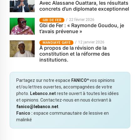
Avec Alassane Ouattara, les résultats
concrets d’un diplomate exceptionnel
22 février 2026
GBI DE FER
Gbi de Fer : « Raymonde Goudou, je
t’avais prévenue »
12 janvier 2026
MANDIAYE GAYE
À propos de la révision de la
constitution et la réforme des
institutions.
Partagez sur notre espace
FANICO*
vos opinions
et/ou lettres ouvertes, accompagnées de votre
photo.
Lebanco.net
reste ouvert à toutes les idées
et opinions. Contactez-nous en nous écrivant à
fanico@lebanco.net
.
Fanico :
espace communautaire de lessive en
malinké