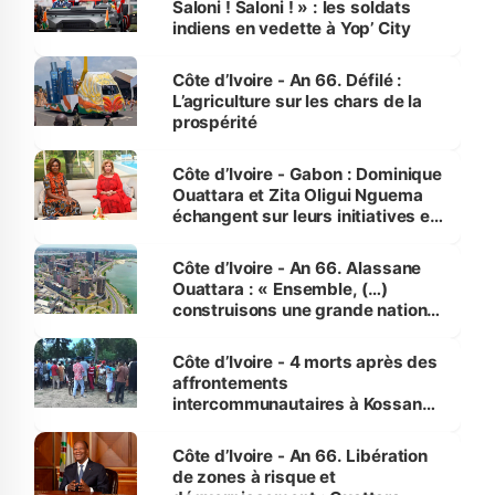
Saloni ! Saloni ! » : les soldats
indiens en vedette à Yop’ City
Côte d’Ivoire - An 66. Défilé :
L’agriculture sur les chars de la
prospérité
Côte d’Ivoire - Gabon : Dominique
Ouattara et Zita Oligui Nguema
échangent sur leurs initiatives en
faveur des femmes et des
enfants
Côte d’Ivoire - An 66. Alassane
Ouattara : « Ensemble, (…)
construisons une grande nation
pour nous-mêmes et pour les
générations futures »
Côte d’Ivoire - 4 morts après des
affrontements
intercommunautaires à Kossandji
(Alepé) - Notre correspondant au
milieu des sinistrés
Côte d’Ivoire - An 66. Libération
de zones à risque et