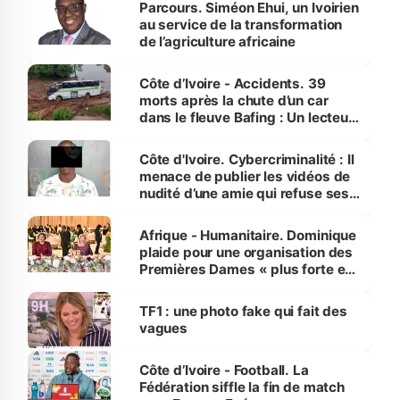
Parcours. Siméon Ehui, un Ivoirien
au service de la transformation
de l’agriculture africaine
Côte d’Ivoire - Accidents. 39
morts après la chute d’un car
dans le fleuve Bafing : Un lecteur
dénonce la légèreté du ministère
des Transports
Côte d'Ivoire. Cybercriminalité : Il
menace de publier les vidéos de
nudité d’une amie qui refuse ses
avances
Afrique - Humanitaire. Dominique
plaide pour une organisation des
Premières Dames « plus forte et
influente, dont l'impact s'affirme
sur la scène internationale »
TF1 : une photo fake qui fait des
vagues
Côte d’Ivoire - Football. La
Fédération siffle la fin de match