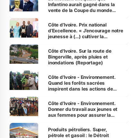
Infantino aurait gagné dans la
vente de la Coupe du monde
révélé
Côte d’Ivoire. Prix national
d’Excellence. « J’encourage notre
jeunesse à (…) cultiver la
compétence et l’intégrité »
(Alassane Ouattara
Côte d'Ivoire. Sur la route de
Bingerville, après pluies et
inondations (Reportage)
Côte d’Ivoire - Environnement.
Quand les forêts sacrées
inspirent dans les actions de
reboisement
Côte d’Ivoire - Environnement.
Donner du travail aux jeunes et
aux femmes pour assurer la
protection des espèces
menacées
Produits pétroliers. Super,
pétrole et gasoil : le Détroit