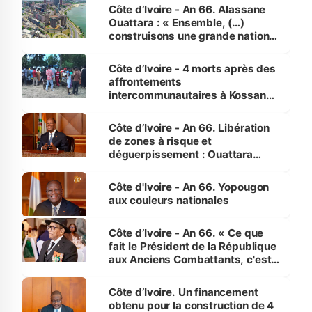
Côte d’Ivoire - An 66. Alassane
Ouattara : « Ensemble, (…)
construisons une grande nation
pour nous-mêmes et pour les
générations futures »
Côte d’Ivoire - 4 morts après des
affrontements
intercommunautaires à Kossandji
(Alepé) - Notre correspondant au
milieu des sinistrés
Côte d’Ivoire - An 66. Libération
de zones à risque et
déguerpissement : Ouattara
assure du « strict respect de
l'Etat de droit pour préserver les
Côte d'Ivoire - An 66. Yopougon
vies humaines »
aux couleurs nationales
Côte d’Ivoire - An 66. « Ce que
fait le Président de la République
aux Anciens Combattants, c'est
inédit » (Cne Yassoungo Koné ®)
Côte d’Ivoire. Un financement
obtenu pour la construction de 4