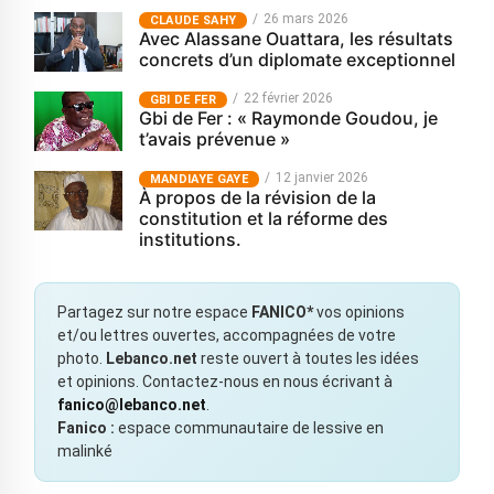
26 mars 2026
CLAUDE SAHY
Avec Alassane Ouattara, les résultats
concrets d’un diplomate exceptionnel
22 février 2026
GBI DE FER
Gbi de Fer : « Raymonde Goudou, je
t’avais prévenue »
12 janvier 2026
MANDIAYE GAYE
À propos de la révision de la
constitution et la réforme des
institutions.
Partagez sur notre espace
FANICO*
vos opinions
et/ou lettres ouvertes, accompagnées de votre
photo.
Lebanco.net
reste ouvert à toutes les idées
et opinions. Contactez-nous en nous écrivant à
fanico@lebanco.net
.
Fanico :
espace communautaire de lessive en
malinké