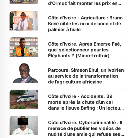
d’Ormuz fait monter les prix en
Côte d’Ivoire
Côte d’Ivoire - Agriculture : Bruno
Koné cible les noix de coco et de
palmier à huile
Côte d’Ivoire. Après Emerse Faé,
quel sélectionneur pour les
Éléphants ? (Micro-trottoir)
Parcours. Siméon Ehui, un Ivoirien
au service de la transformation
de l’agriculture africaine
Côte d’Ivoire - Accidents. 39
morts après la chute d’un car
dans le fleuve Bafing : Un lecteur
dénonce la légèreté du ministère
des Transports
Côte d'Ivoire. Cybercriminalité : Il
menace de publier les vidéos de
nudité d’une amie qui refuse ses