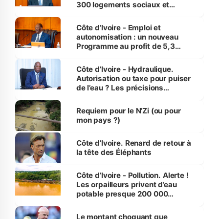
300 logements sociaux et
économiques à Abidjan, Bouaké
et Yamoussoukro
Côte d’Ivoire - Emploi et
autonomisation : un nouveau
Programme au profit de 5,3
millions de jeunes
Côte d’Ivoire - Hydraulique.
Autorisation ou taxe pour puiser
de l’eau ? Les précisions
d’Assahoré
Requiem pour le N’Zi (ou pour
mon pays ?)
Côte d’Ivoire. Renard de retour à
la tête des Éléphants
Côte d’Ivoire - Pollution. Alerte !
Les orpailleurs privent d’eau
potable presque 200 000
habitants autour d’Agboville
Le montant choquant que