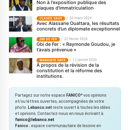
Non à l'exposition publique des
plaques d'immatriculation
26 mars 2026
CLAUDE SAHY
Avec Alassane Ouattara, les résultats
concrets d’un diplomate exceptionnel
22 février 2026
GBI DE FER
Gbi de Fer : « Raymonde Goudou, je
t’avais prévenue »
12 janvier 2026
MANDIAYE GAYE
À propos de la révision de la
constitution et la réforme des
institutions.
Partagez sur notre espace
FANICO*
vos opinions
et/ou lettres ouvertes, accompagnées de votre
photo.
Lebanco.net
reste ouvert à toutes les idées
et opinions. Contactez-nous en nous écrivant à
fanico@lebanco.net
.
Fanico :
espace communautaire de lessive en