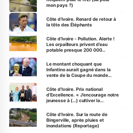
mon pays ?)
Côte d’Ivoire. Renard de retour à
la tête des Éléphants
Côte d’Ivoire - Pollution. Alerte !
Les orpailleurs privent d’eau
potable presque 200 000
habitants autour d’Agboville
Le montant choquant que
Infantino aurait gagné dans la
vente de la Coupe du monde
révélé
Côte d’Ivoire. Prix national
d’Excellence. « J’encourage notre
jeunesse à (…) cultiver la
compétence et l’intégrité »
(Alassane Ouattara
Côte d'Ivoire. Sur la route de
Bingerville, après pluies et
inondations (Reportage)