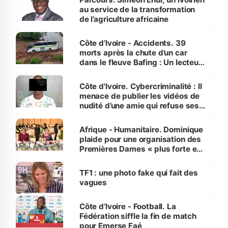
au service de la transformation
de l’agriculture africaine
Côte d’Ivoire - Accidents. 39
morts après la chute d’un car
dans le fleuve Bafing : Un lecteur
dénonce la légèreté du ministère
des Transports
Côte d'Ivoire. Cybercriminalité : Il
menace de publier les vidéos de
nudité d’une amie qui refuse ses
avances
Afrique - Humanitaire. Dominique
plaide pour une organisation des
Premières Dames « plus forte et
influente, dont l'impact s'affirme
sur la scène internationale »
TF1 : une photo fake qui fait des
vagues
Côte d’Ivoire - Football. La
Fédération siffle la fin de match
pour Emerse Faé