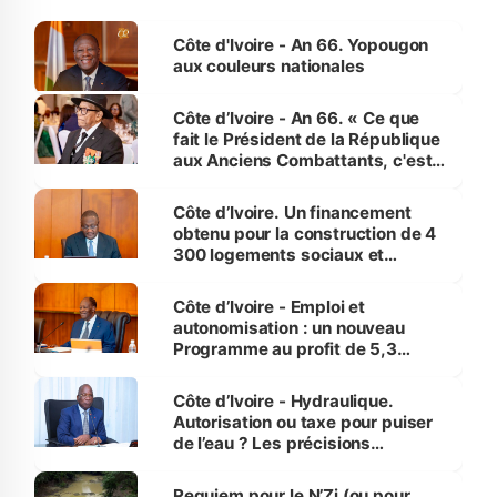
Côte d'Ivoire - An 66. Yopougon
aux couleurs nationales
Côte d’Ivoire - An 66. « Ce que
fait le Président de la République
aux Anciens Combattants, c'est
inédit » (Cne Yassoungo Koné ®)
Côte d’Ivoire. Un financement
obtenu pour la construction de 4
300 logements sociaux et
économiques à Abidjan, Bouaké
et Yamoussoukro
Côte d’Ivoire - Emploi et
autonomisation : un nouveau
Programme au profit de 5,3
millions de jeunes
Côte d’Ivoire - Hydraulique.
Autorisation ou taxe pour puiser
de l’eau ? Les précisions
d’Assahoré
Requiem pour le N’Zi (ou pour