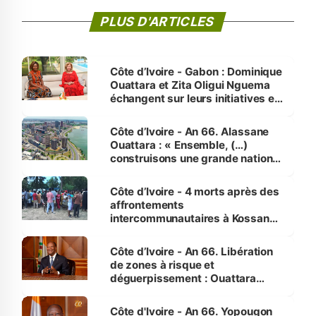
PLUS D'ARTICLES
Côte d’Ivoire - Gabon : Dominique
Ouattara et Zita Oligui Nguema
échangent sur leurs initiatives en
faveur des femmes et des
enfants
Côte d’Ivoire - An 66. Alassane
Ouattara : « Ensemble, (…)
construisons une grande nation
pour nous-mêmes et pour les
générations futures »
Côte d’Ivoire - 4 morts après des
affrontements
intercommunautaires à Kossandji
(Alepé) - Notre correspondant au
milieu des sinistrés
Côte d’Ivoire - An 66. Libération
de zones à risque et
déguerpissement : Ouattara
assure du « strict respect de
l'Etat de droit pour préserver les
Côte d'Ivoire - An 66. Yopougon