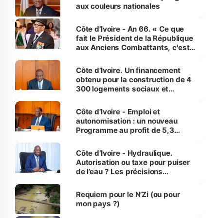
vies humaines »
aux couleurs nationales
Côte d’Ivoire - An 66. « Ce que
fait le Président de la République
aux Anciens Combattants, c'est
inédit » (Cne Yassoungo Koné ®)
Côte d’Ivoire. Un financement
obtenu pour la construction de 4
300 logements sociaux et
économiques à Abidjan, Bouaké
et Yamoussoukro
Côte d’Ivoire - Emploi et
autonomisation : un nouveau
Programme au profit de 5,3
millions de jeunes
Côte d’Ivoire - Hydraulique.
Autorisation ou taxe pour puiser
de l’eau ? Les précisions
d’Assahoré
Requiem pour le N’Zi (ou pour
mon pays ?)