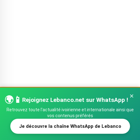
×
🌍📱
Rejoignez Lebanco.net sur WhatsApp !
Retrouvez toute l'actualité ivoirienne et internationale ainsi que
vos contenus préférés
ACCUEIL
POLITIQUE
ECONOMIE
CULTURE
Je découvre la chaîne WhatsApp de Lebanco
SHARE
TWEET
SPORT
INTERNATIONAL
CONTACTEZ-NOUS