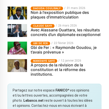
31 mars 2026
‎DAOUDA COULIBALY
Non à l'exposition publique des
plaques d'immatriculation
26 mars 2026
CLAUDE SAHY
Avec Alassane Ouattara, les résultats
concrets d’un diplomate exceptionnel
22 février 2026
GBI DE FER
Gbi de Fer : « Raymonde Goudou, je
t’avais prévenue »
12 janvier 2026
MANDIAYE GAYE
À propos de la révision de la
constitution et la réforme des
institutions.
Partagez sur notre espace
FANICO*
vos opinions
et/ou lettres ouvertes, accompagnées de votre
photo.
Lebanco.net
reste ouvert à toutes les idées
et opinions. Contactez-nous en nous écrivant à