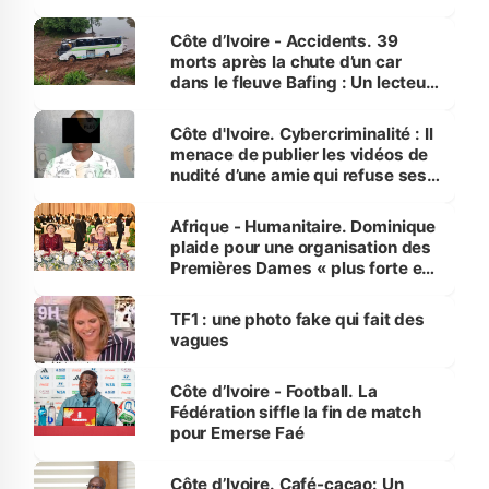
Côte d’Ivoire - Accidents. 39
morts après la chute d’un car
dans le fleuve Bafing : Un lecteur
dénonce la légèreté du ministère
des Transports
Côte d'Ivoire. Cybercriminalité : Il
menace de publier les vidéos de
nudité d’une amie qui refuse ses
avances
Afrique - Humanitaire. Dominique
plaide pour une organisation des
Premières Dames « plus forte et
influente, dont l'impact s'affirme
sur la scène internationale »
TF1 : une photo fake qui fait des
vagues
Côte d’Ivoire - Football. La
Fédération siffle la fin de match
pour Emerse Faé
Côte d’Ivoire. Café-cacao: Un