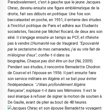
Paradoxalement, c'est à gauche que le jeune Jacques
Chirac, devenu ensuite une figure emblématique de la
droite, fait ses débuts en politique. Une fois son
baccalauréat en poche, en 1951, il entame des études
à l’Institut politique de Paris et adhère aux Etudiants
socialistes, fasciné par Michel Rocard, de deux ans son
aîné. Il s’engage ensuite un temps au PCF, et n'hésite
pas à vendre
L'Humanité
rue de Vaugirard.
"Epouvanté
par le sectarisme de mes camarades, j'ai eu vite fait de
m'éloigner d'eux"
, confie-t-il dans sa
biographie,
Chaque pas doit être un but
(Nil, 2009)
.
Pendant ses études, il rencontre Bernadette Chodron
de Courcel et l’épouse en 1956. Il part ensuite faire
son service militaire en Algérie et se bat pour éviter
l’indépendance.
"J’étais profondément Algérie
française"
, explique-t-il dans ses Mémoires. Il est le
seul énarque à refuser de signer la motion de soutien à
De Gaulle, avant de plier au bout de 48 heures.