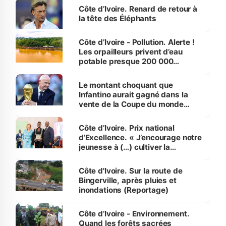
Côte d’Ivoire. Renard de retour à
la tête des Éléphants
Côte d’Ivoire - Pollution. Alerte !
Les orpailleurs privent d’eau
potable presque 200 000
habitants autour d’Agboville
Le montant choquant que
Infantino aurait gagné dans la
vente de la Coupe du monde
révélé
Côte d’Ivoire. Prix national
d’Excellence. « J’encourage notre
jeunesse à (…) cultiver la
compétence et l’intégrité »
(Alassane Ouattara
Côte d'Ivoire. Sur la route de
Bingerville, après pluies et
inondations (Reportage)
Côte d’Ivoire - Environnement.
Quand les forêts sacrées