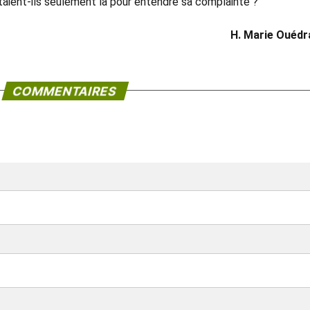
taient-ils seulement là pour entendre sa complainte ?
H. Marie Ouéd
COMMENTAIRES