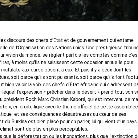
ie des discours des chefs d’Etat et de gouvernement qui entame
le de l’Organisation des Nations unies. Une prestigieuse tribun
leur vision du monde, se règlent parfois les comptes comme c’es
Iran, à moins qu’ils ne saisissent cette occasion annuelle pour
ultilatéraux qui se posent à eux. Et puis il y a ceux dont les
s, soit parce qu’ils sont puissants, soit parce qu’ils font l’actu
bien valoir la voix des chefs d’Etat africains qui s’adressent p
r lequel l’expression « prêcher dans le désert » prend tout son s
du président Roch Marc Christian Kaboré, qui est intervenu ce ma
lanète », en droite ligne avec le thème officiel de cette assemblée
matique et ses conséquences désastreuses au cœur de ses
t du Burkina est bien placé pour en parler, lui qui vient d’un pays
 climat sont de plus en plus perceptibles.
s que la déforestation ou les inondations, plus que l’extinction 