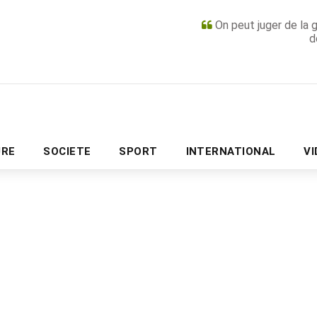
On peut juger de la 
d
PUBLICITÉ
URE
SOCIETE
SPORT
INTERNATIONAL
V