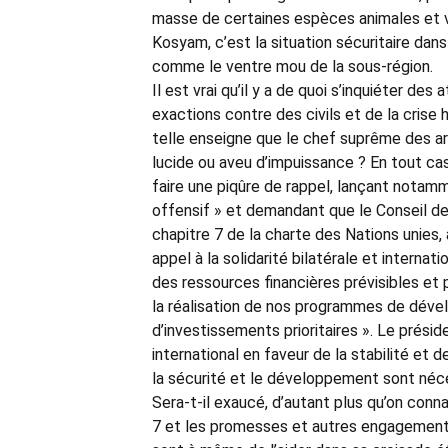
masse de certaines espèces animales et vég
Kosyam, c’est la situation sécuritaire dan
comme le ventre mou de la sous-région.
Il est vrai qu’il y a de quoi s’inquiéter d
exactions contre des civils et de la crise
telle enseigne que le chef suprême des armé
lucide ou aveu d’impuissance ? En tout cas
faire une piqûre de rappel, lançant nota
offensif » et demandant que le Conseil de
chapitre 7 de la charte des Nations unies,
appel à la solidarité bilatérale et interna
des ressources financières prévisibles et
la réalisation de nos programmes de déve
d’investissements prioritaires ». Le présid
international en faveur de la stabilité et d
la sécurité et le développement sont nécess
Sera-t-il exaucé, d’autant plus qu’on conn
7 et les promesses et autres engagements q