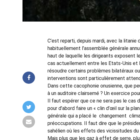
C’est reparti, depuis mardi, avec la litan
habituellement l’assemblée générale annuel
haut de laquelle les dirigeants exposent 
cas actuellement entre les Etats-Unis et l’
résoudre certains problèmes bilatéraux ou m
interventions sont particulièrement attendue
Dans cette cacophonie onusienne, que peut 
à un auditoire clairsemé ? Un exercice pou
Il faut espérer que ce ne sera pas le cas 
pour d’abord faire un « clin d’œil sur la p
générale qui a placé le changement cli
préoccupations. Il faut dire que le présiden
sahélien où les effets des vicissitudes du
Mais plus que les gaz à effet de serre, plu