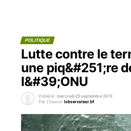
POLITIQUE
Lutte contre le ter
une piq&#251;re d
l&#39;ONU
Publié le :
mercredi 25 septembre 2019
Par:
| Source:
lobservateur.bf