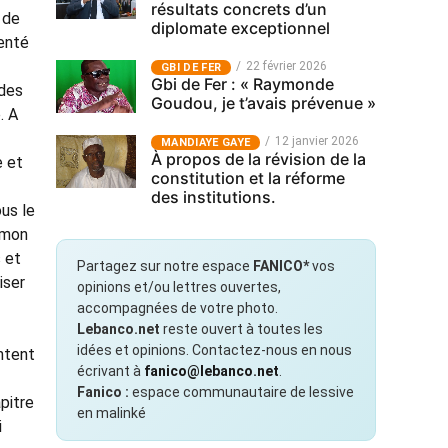
résultats concrets d’un
 de
diplomate exceptionnel
senté
22 février 2026
GBI DE FER
Gbi de Fer : « Raymonde
 des
Goudou, je t’avais prévenue »
. A
12 janvier 2026
MANDIAYE GAYE
À propos de la révision de la
e et
constitution et la réforme
des institutions.
us le
 mon
s et
Partagez sur notre espace
FANICO*
vos
iser
opinions et/ou lettres ouvertes,
accompagnées de votre photo.
Lebanco.net
reste ouvert à toutes les
idées et opinions. Contactez-nous en nous
entent
écrivant à
fanico@lebanco.net
.
Fanico :
espace communautaire de lessive
pitre
en malinké
i