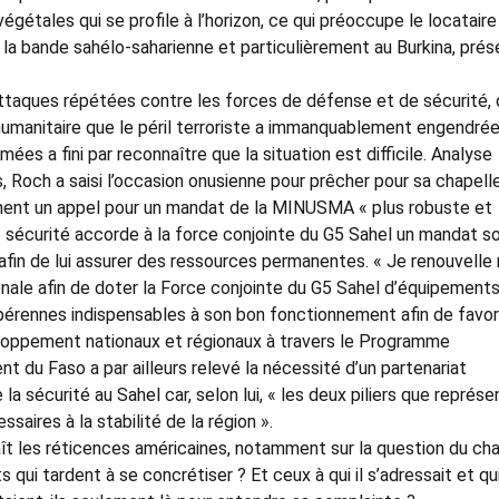
étales qui se profile à l’horizon, ce qui préoccupe le locataire
s la bande sahélo-saharienne et particulièrement au Burkina, pré
es attaques répétées contre les forces de défense et de sécurité,
 humanitaire que le péril terroriste a immanquablement engendrée
es a fini par reconnaître que la situation est difficile. Analyse
, Roch a saisi l’occasion onusienne pour prêcher pour sa chapell
mment un appel pour un mandat de la MINUSMA « plus robuste et
 sécurité accorde à la force conjointe du G5 Sahel un mandat so
 afin de lui assurer des ressources permanentes. « Je renouvelle
tionale afin de doter la Force conjointe du G5 Sahel d’équipement
 pérennes indispensables à son bon fonctionnement afin de favor
loppement nationaux et régionaux à travers le Programme
ent du Faso a par ailleurs relevé la nécessité d’un partenariat
e la sécurité au Sahel car, selon lui, « les deux piliers que représ
aires à la stabilité de la région ».
aît les réticences américaines, notamment sur la question du cha
ui tardent à se concrétiser ? Et ceux à qui il s’adressait et qu