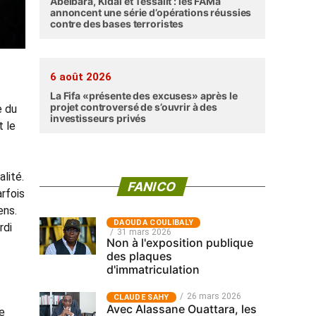
Abéibara, Kidal et Tessalit : les FAMa
annoncent une série d’opérations réussies
contre des bases terroristes
6 août 2026
La Fifa «présente des excuses» après le
projet controversé de s’ouvrir à des
e du
investisseurs privés
t le
alité.
FANICO
arfois
ens.
‎DAOUDA COULIBALY
rdi
31 mars 2026
Non à l'exposition publique
des plaques
d'immatriculation
26 mars 2026
CLAUDE SAHY
Avec Alassane Ouattara, les
de