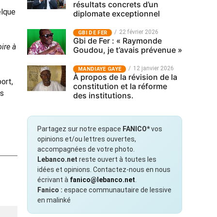
résultats concrets d’un
elque
diplomate exceptionnel
22 février 2026
GBI DE FER
Gbi de Fer : « Raymonde
oire à
Goudou, je t’avais prévenue »
n
12 janvier 2026
MANDIAYE GAYE
À propos de la révision de la
ort,
constitution et la réforme
es
des institutions.
Partagez sur notre espace
FANICO*
vos
opinions et/ou lettres ouvertes,
accompagnées de votre photo.
Lebanco.net
reste ouvert à toutes les
idées et opinions. Contactez-nous en nous
écrivant à
fanico@lebanco.net
.
Fanico :
espace communautaire de lessive
en malinké