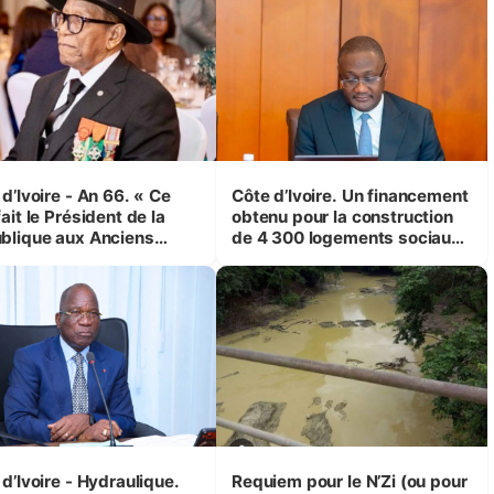
d’Ivoire - An 66. « Ce
Côte d’Ivoire. Un financement
ait le Président de la
obtenu pour la construction
blique aux Anciens
de 4 300 logements sociaux
attants, c'est inédit »
et économiques à Abidjan,
 Yassoungo Koné ®)
Bouaké et Yamoussoukro
d’Ivoire - Hydraulique.
Requiem pour le N’Zi (ou pour