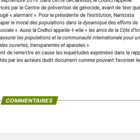
 septembre 2019. Dans cette déclaration, la Cndhci rappelle
cés par le Centre de prévention de génocide, avant de tirer qu
 jugé «
alarmant
». Pour la présidente de l’institution, Namizata
saper le moral des populations dans la dynamique des efforts de
sociale
». Aussi la Cndhci appelle-t-elle «
les amis de la Côte d’Iv
ssurer les populations et la communauté internationale pour u
ales ouvertes, transparentes et apaisées
».
ment de remettre en cause les inquiétudes exprimées dans le rapp
entés par les auteurs dudit document comme pouvant favoriser l
COMMENTAIRES