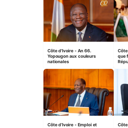
Côte d'Ivoire - An 66.
Côte 
Yopougon aux couleurs
que f
nationales
Répu
Comb
(Cne
Côte d’Ivoire - Emploi et
Côte 