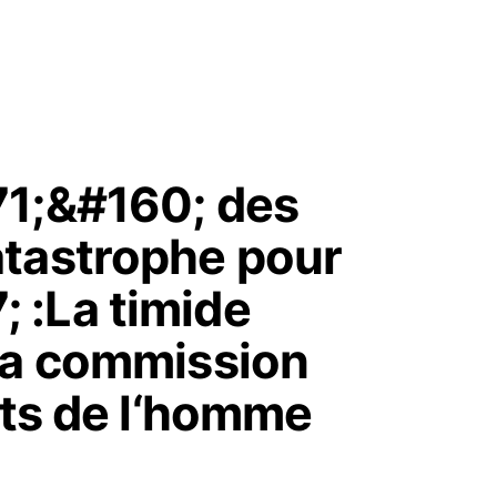
71;&#160; des
tastrophe pour
 :La timide
la commission
its de l‘homme