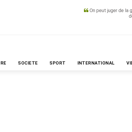
On peut juger de la 
d
PUBLICITÉ
URE
SOCIETE
SPORT
INTERNATIONAL
V