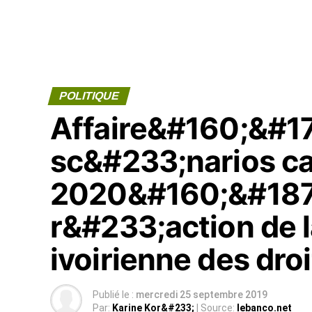
POLITIQUE
Affaire&#160;&#1
sc&#233;narios ca
2020&#160;&#187;
r&#233;action de 
ivoirienne des dro
Publié le :
mercredi 25 septembre 2019
Par:
Karine Kor&#233;
| Source:
lebanco.net