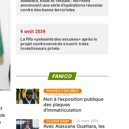
Abéibara, Kidal et Tessalit : les FAMa
annoncent une série d’opérations réussies
contre des bases terroristes
6 août 2026
La Fifa «présente des excuses» après le
projet controversé de s’ouvrir à des
investisseurs privés
FANICO
‎DAOUDA COULIBALY
31 mars 2026
Non à l'exposition publique
des plaques
it
d'immatriculation
 de
26 mars 2026
CLAUDE SAHY
n
Avec Alassane Ouattara, les