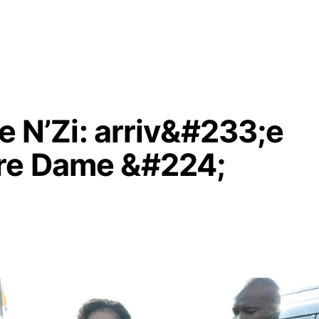
le N’Zi: arriv&#233;e
;re Dame &#224;