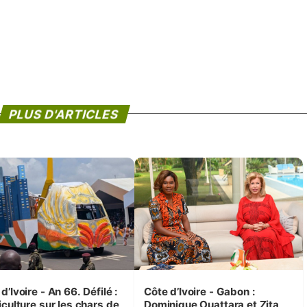
PLUS D'ARTICLES
d’Ivoire - An 66. Défilé :
Côte d’Ivoire - Gabon :
iculture sur les chars de
Dominique Ouattara et Zita