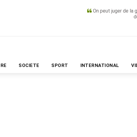
On peut juger de la 
d
PUBLICITÉ
URE
SOCIETE
SPORT
INTERNATIONAL
V