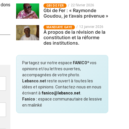
 dons
22 février 2026
GBI DE FER
Gbi de Fer : « Raymonde
Goudou, je t’avais prévenue »
12 janvier 2026
MANDIAYE GAYE
À propos de la révision de la
constitution et la réforme
des institutions.
Partagez sur notre espace
FANICO*
vos
opinions et/ou lettres ouvertes,
accompagnées de votre photo.
Lebanco.net
reste ouvert à toutes les
idées et opinions. Contactez-nous en nous
écrivant à
fanico@lebanco.net
.
Fanico :
espace communautaire de lessive
en malinké