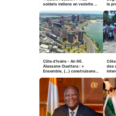
soldats indiens en vedette à
la pr
Yop’ City
Côte d’Ivoire - An 66.
Côte 
Alassane Ouattara : «
des 
Ensemble, (…) construisons
inte
une grande nation pour nous-
Koss
mêmes et pour les
corr
générations futures »
sinis