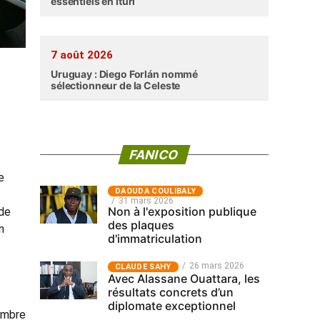
essentiels en Ituri
7 août 2026
Uruguay : Diego Forlán nommé
sélectionneur de la Celeste
FANICO
e
‎DAOUDA COULIBALY
31 mars 2026
Non à l'exposition publique
 de
des plaques
n
d'immatriculation
26 mars 2026
CLAUDE SAHY
Avec Alassane Ouattara, les
résultats concrets d’un
diplomate exceptionnel
embre