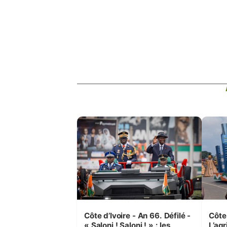
Côte d’Ivoire - An 66. Défilé -
Côte 
« Saloni ! Saloni ! » : les
L’agr