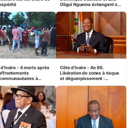
ospérité
Oligui Nguema échangent sur
leurs initiatives en faveur des
femmes et des enfants
d’Ivoire - 4 morts après
Côte d’Ivoire - An 66.
affrontements
Libération de zones à risque
rcommunautaires à
et déguerpissement :
andji (Alepé) - Notre
Ouattara assure du « strict
espondant au milieu des
respect de l'Etat de droit pour
trés
préserver les vies humaines
»