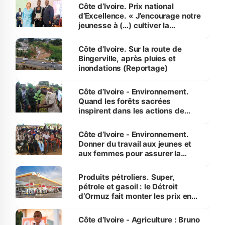
Côte d’Ivoire. Prix national
d’Excellence. « J’encourage notre
jeunesse à (…) cultiver la
compétence et l’intégrité »
(Alassane Ouattara
Côte d'Ivoire. Sur la route de
Bingerville, après pluies et
inondations (Reportage)
Côte d’Ivoire - Environnement.
Quand les forêts sacrées
inspirent dans les actions de
reboisement
Côte d’Ivoire - Environnement.
Donner du travail aux jeunes et
aux femmes pour assurer la
protection des espèces
menacées
Produits pétroliers. Super,
pétrole et gasoil : le Détroit
d’Ormuz fait monter les prix en
Côte d’Ivoire
Côte d’Ivoire - Agriculture : Bruno