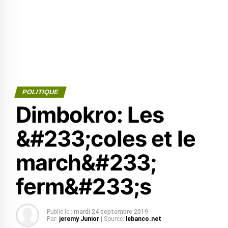
POLITIQUE
Dimbokro: Les
&#233;coles et le
march&#233;
ferm&#233;s
Publié le :
mardi 24 septembre 2019
Par:
jeremy Junior
| Source:
lebanco.net