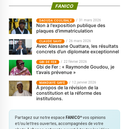
FANICO
31 mars 2026
‎DAOUDA COULIBALY
Non à l'exposition publique des
plaques d'immatriculation
26 mars 2026
CLAUDE SAHY
Avec Alassane Ouattara, les résultats
concrets d’un diplomate exceptionnel
22 février 2026
GBI DE FER
Gbi de Fer : « Raymonde Goudou, je
t’avais prévenue »
12 janvier 2026
MANDIAYE GAYE
À propos de la révision de la
constitution et la réforme des
institutions.
Partagez sur notre espace
FANICO*
vos opinions
et/ou lettres ouvertes, accompagnées de votre