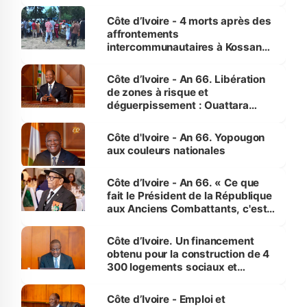
pour nous-mêmes et pour les
générations futures »
Côte d’Ivoire - 4 morts après des
affrontements
intercommunautaires à Kossandji
(Alepé) - Notre correspondant au
milieu des sinistrés
Côte d’Ivoire - An 66. Libération
de zones à risque et
déguerpissement : Ouattara
assure du « strict respect de
l'Etat de droit pour préserver les
Côte d'Ivoire - An 66. Yopougon
vies humaines »
aux couleurs nationales
Côte d’Ivoire - An 66. « Ce que
fait le Président de la République
aux Anciens Combattants, c'est
inédit » (Cne Yassoungo Koné ®)
Côte d’Ivoire. Un financement
obtenu pour la construction de 4
300 logements sociaux et
économiques à Abidjan, Bouaké
et Yamoussoukro
Côte d’Ivoire - Emploi et