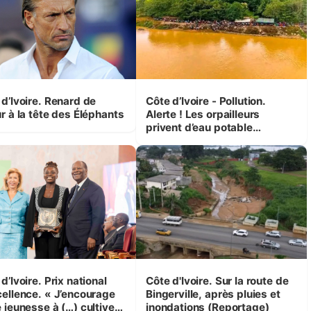
 d’Ivoire. Renard de
Côte d’Ivoire - Pollution.
r à la tête des Éléphants
Alerte ! Les orpailleurs
privent d’eau potable
presque 200 000 habitants
autour d’Agboville
d’Ivoire. Prix national
Côte d'Ivoire. Sur la route de
cellence. « J’encourage
Bingerville, après pluies et
 jeunesse à (…) cultiver
inondations (Reportage)