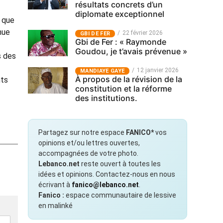
résultats concrets d’un
diplomate exceptionnel
t que
nue
22 février 2026
GBI DE FER
Gbi de Fer : « Raymonde
Goudou, je t’avais prévenue »
s des
12 janvier 2026
MANDIAYE GAYE
À propos de la révision de la
nts
constitution et la réforme
des institutions.
Partagez sur notre espace
FANICO*
vos
opinions et/ou lettres ouvertes,
accompagnées de votre photo.
Lebanco.net
reste ouvert à toutes les
idées et opinions. Contactez-nous en nous
écrivant à
fanico@lebanco.net
.
Fanico :
espace communautaire de lessive
en malinké