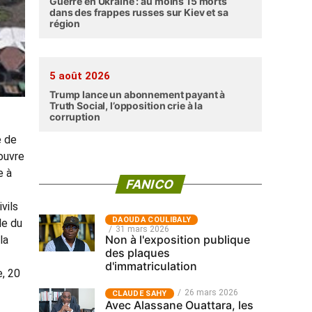
Guerre en Ukraine : au moins 15 morts
dans des frappes russes sur Kiev et sa
région
5 août 2026
Trump lance un abonnement payant à
Truth Social, l’opposition crie à la
corruption
e de
ouvre
e à
FANICO
vils
‎DAOUDA COULIBALY
le du
31 mars 2026
Non à l'exposition publique
la
des plaques
d'immatriculation
e, 20
26 mars 2026
CLAUDE SAHY
Avec Alassane Ouattara, les