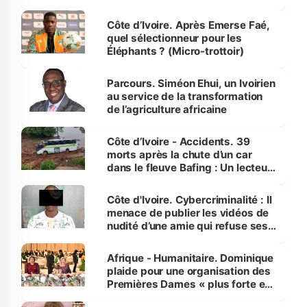
Côte d’Ivoire. Après Emerse Faé,
quel sélectionneur pour les
Éléphants ? (Micro-trottoir)
Parcours. Siméon Ehui, un Ivoirien
au service de la transformation
de l’agriculture africaine
Côte d’Ivoire - Accidents. 39
morts après la chute d’un car
dans le fleuve Bafing : Un lecteur
dénonce la légèreté du ministère
des Transports
Côte d'Ivoire. Cybercriminalité : Il
menace de publier les vidéos de
nudité d’une amie qui refuse ses
avances
Afrique - Humanitaire. Dominique
plaide pour une organisation des
Premières Dames « plus forte et
influente, dont l'impact s'affirme