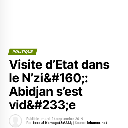
POLITIQUE
Visite d’Etat dans
le N’zi&#160;:
Abidjan s’est
vid&#233;e
Publié le :
mardi 24 septembre 2019
Par:
Issouf Kamagat&#233;
| Source:
lebanco.net