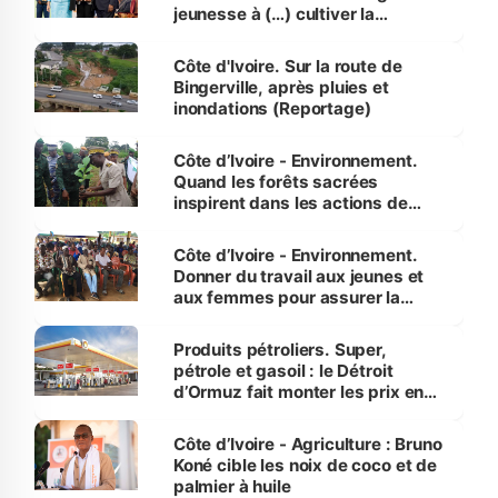
jeunesse à (…) cultiver la
compétence et l’intégrité »
(Alassane Ouattara
Côte d'Ivoire. Sur la route de
Bingerville, après pluies et
inondations (Reportage)
Côte d’Ivoire - Environnement.
Quand les forêts sacrées
inspirent dans les actions de
reboisement
Côte d’Ivoire - Environnement.
Donner du travail aux jeunes et
aux femmes pour assurer la
protection des espèces
menacées
Produits pétroliers. Super,
pétrole et gasoil : le Détroit
d’Ormuz fait monter les prix en
Côte d’Ivoire
Côte d’Ivoire - Agriculture : Bruno
Koné cible les noix de coco et de
palmier à huile