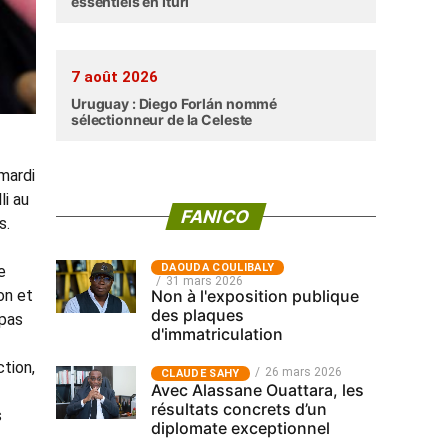
essentiels en Ituri
7 août 2026
Uruguay : Diego Forlán nommé
sélectionneur de la Celeste
mardi
li au
FANICO
s.
‎DAOUDA COULIBALY
e
31 mars 2026
Non à l'exposition publique
on et
des plaques
 pas
d'immatriculation
ction,
26 mars 2026
CLAUDE SAHY
Avec Alassane Ouattara, les
résultats concrets d’un
s
diplomate exceptionnel