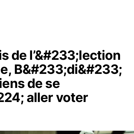
is de l’&#233;lection
le, B&#233;di&#233;
iens de se
24; aller voter