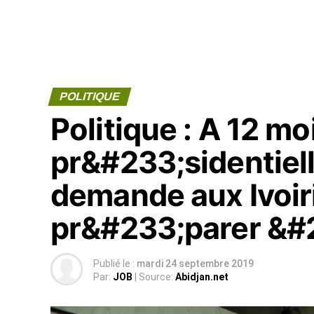
POLITIQUE
Politique : A 12 mo
pr&#233;sidentiel
demande aux Ivoir
pr&#233;parer &#2
Publié le :
mardi 24 septembre 2019
Par:
JOB
| Source:
Abidjan.net