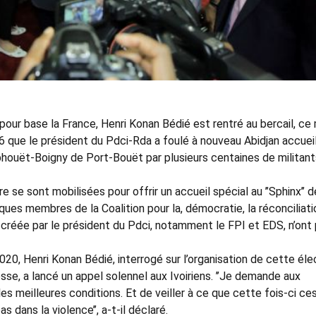
our base la France, Henri Konan Bédié est rentré au bercail, ce 
que le président du Pdci-Rda a foulé à nouveau Abidjan accueil
phouët-Boigny de Port-Bouët par plusieurs centaines de militant
 se sont mobilisées pour offrir un accueil spécial au ’’Sphinx’’ d
ues membres de la Coalition pour la, démocratie, la réconciliati
 créée par le président du Pdci, notamment le FPI et EDS, n’ont
020, Henri Konan Bédié, interrogé sur l’organisation de cette éle
esse, a lancé un appel solennel aux Ivoiriens. ’’Je demande aux
les meilleures conditions. Et de veiller à ce que cette fois-ci ce
s dans la violence’’, a-t-il déclaré.