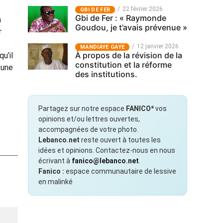
22 février 2026
GBI DE FER
Gbi de Fer : « Raymonde
n
Goudou, je t’avais prévenue »
r
12 janvier 2026
MANDIAYE GAYE
À propos de la révision de la
u’il
constitution et la réforme
 une
des institutions.
Partagez sur notre espace
FANICO*
vos
opinions et/ou lettres ouvertes,
accompagnées de votre photo.
Lebanco.net
reste ouvert à toutes les
idées et opinions. Contactez-nous en nous
écrivant à
fanico@lebanco.net
.
Fanico :
espace communautaire de lessive
en malinké