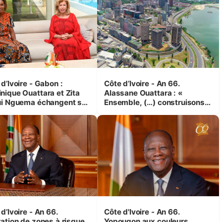
d’Ivoire - Gabon :
Côte d’Ivoire - An 66.
nique Ouattara et Zita
Alassane Ouattara : «
ui Nguema échangent sur
Ensemble, (…) construisons
 initiatives en faveur des
une grande nation pour nous-
es et des enfants
mêmes et pour les
générations futures »
d’Ivoire - An 66.
Côte d'Ivoire - An 66.
ration de zones à risque
Yopougon aux couleurs