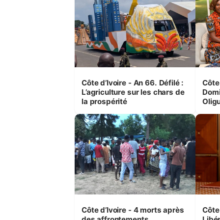
Côte d’Ivoire - An 66. Défilé :
Côte 
L’agriculture sur les chars de
Domi
la prospérité
Olig
leurs
femm
Côte d’Ivoire - 4 morts après
Côte 
des affrontements
Libé