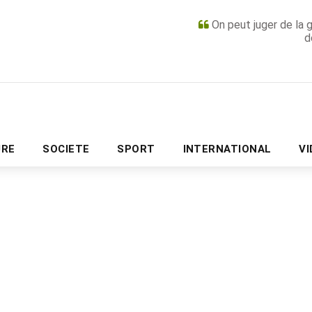
On peut juger de la 
d
PUBLICITÉ
URE
SOCIETE
SPORT
INTERNATIONAL
V