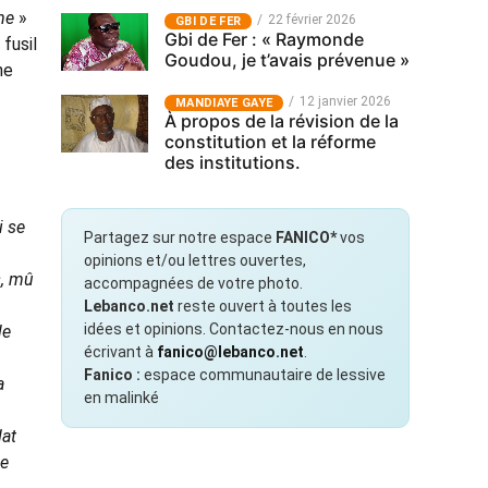
sme
»
22 février 2026
GBI DE FER
Gbi de Fer : « Raymonde
fusil
Goudou, je t’avais prévenue »
ne
12 janvier 2026
MANDIAYE GAYE
À propos de la révision de la
constitution et la réforme
des institutions.
i se
Partagez sur notre espace
FANICO*
vos
opinions et/ou lettres ouvertes,
s, mû
accompagnées de votre photo.
Lebanco.net
reste ouvert à toutes les
idées et opinions. Contactez-nous en nous
le
écrivant à
fanico@lebanco.net
.
Fanico :
espace communautaire de lessive
a
en malinké
dat
ée