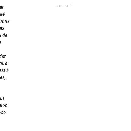
ar
PUBLICITÉ
llé
ubris
pas
i de
s.
dat,
e, à
est à
es,
aut
tion
nce