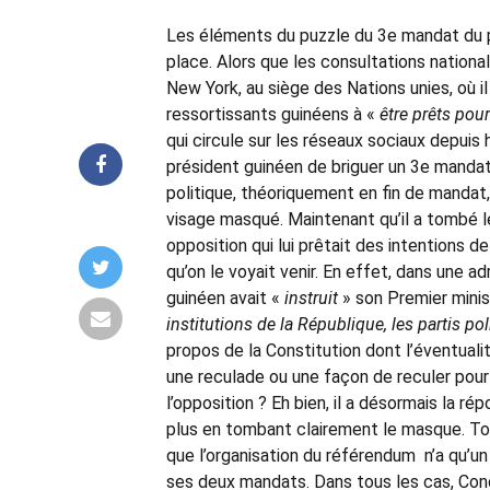
Les éléments du puzzle du 3e mandat du p
place. Alors que les consultations nation
New York, au siège des Nations unies, où i
ressortissants guinéens à «
être prêts pou
qui circule sur les réseaux sociaux depuis
président guinéen de briguer un 3e mandat.
politique, théoriquement en fin de mandat
visage masqué. Maintenant qu’il a tombé 
opposition qui lui prêtait des intentions de
qu’on le voyait venir. En effet, dans une a
guinéen avait «
instruit
» son Premier minis
institutions de la République, les partis pol
propos de la Constitution dont l’éventualit
une reculade ou une façon de reculer pour m
l’opposition ? Eh bien, il a désormais la r
plus en tombant clairement le masque. Tout
que l’organisation du référendum n’a qu’un
ses deux mandats. Dans tous les cas, Cond