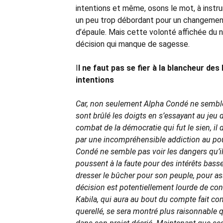
intentions et même, osons le mot, à inst
un peu trop débordant pour un changement 
d’épaule. Mais cette volonté affichée du na
décision qui manque de sagesse.
I
l ne faut pas se fier à la blancheur d
intentions
Car, non seulement Alpha Condé ne semble p
sont brûlé les doigts en s’essayant au jeu d
combat de la démocratie qui fut le sien, il d
par une incompréhensible addiction au pou
Condé ne semble pas voir les dangers qu’il
poussent à la faute pour des intérêts bass
dresser le bûcher pour son peuple, pour a
décision est potentiellement lourde de co
Kabila, qui aura au bout du compte fait c
querellé, se sera montré plus raisonnable q