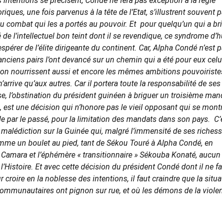
 intentions se précisent, Condé ne fera pas exception à la règle
iques, une fois parvenus à la tête de l’Etat, s’illustrent souvent p
u combat qui les a portés au pouvoir. Et pour quelqu’un qui a bri
e l’intellectuel bon teint dont il se revendique, ce syndrome d’h
spérer de l’élite dirigeante du continent. Car, Alpha Condé n’est 
anciens pairs l’ont devancé sur un chemin qui a été pour eux celu
tion nourrissent aussi et encore les mêmes ambitions pouvoiriste
arrive qu’aux autres. Car il portera toute la responsabilité de ses
use, l’obstination du président guinéen à briguer un troisième man
, est une décision qui n’honore pas le vieil opposant qui se montr
 de par le passé, pour la limitation des mandats dans son pays. C’
 malédiction sur la Guinée qui, malgré l’immensité de ses richess
mme un boulet au pied, tant de Sékou Touré à Alpha Condé, en
 Camara et l’éphémère «
transitionnaire
» Sékouba Konaté, aucun
l’Histoire. Et avec cette décision du président Condé dont il ne f
croire en la noblesse des intentions, il faut craindre que la situa
communautaires ont pignon sur rue, et où les démons de la viole