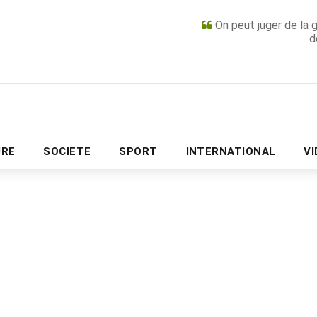
On peut juger de la 
d
PUBLICITÉ
URE
SOCIETE
SPORT
INTERNATIONAL
V