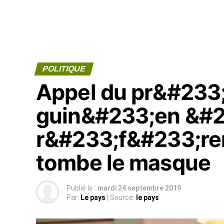
POLITIQUE
Appel du pr&#233
guin&#233;en &#2
r&#233;f&#233;re
tombe le masque
Publié le :
mardi 24 septembre 2019
Par:
Le pays
| Source:
le pays