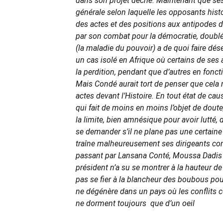
dans son projet décrié. Maintenant que ses
générale selon laquelle les opposants histor
des actes et des positions aux antipodes d
par son combat pour la démocratie, doublé d
(la maladie du pouvoir) a de quoi faire dése
un cas isolé en Afrique où certains de ses 
la perdition, pendant que d’autres en fonc
Mais Condé aurait tort de penser que cela n’
actes devant l’Histoire. En tout état de ca
qui fait de moins en moins l’objet de doute
la limite, bien amnésique pour avoir lutté,
se demander s’il ne plane pas une certaine
traîne malheureusement ses dirigeants co
passant par Lansana Conté, Moussa Dadis
président n’a su se montrer à la hauteur de 
pas se fier à la blancheur des boubous pour 
ne dégénère dans un pays où les conflits 
ne dorment toujours que d’un oeil