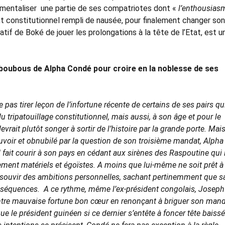
rumentaliser une partie de ses compatriotes dont «
l’enthousia
constitutionnel rempli de nausée, pour finalement changer son 
tif de Boké de jouer les prolongations à la tête de l’Etat, est u
es boubous de Alpha Condé pour croire en la noblesse de ses
as tirer leçon de l’infortune récente de certains de ses pairs qu
u tripatouillage constitutionnel, mais aussi, à son âge et pour le
evrait plutôt songer à sortir de l’histoire par la grande porte. Mai
voir et obnubilé par la question de son troisième mandat, Alpha
 fait courir à son pays en cédant aux sirènes des Raspoutine qui 
ement matériels et égoïstes. A moins que lui-même ne soit prêt à
ssouvir des ambitions personnelles, sachant pertinemment que s
nséquences. A ce rythme, même l’ex-président congolais, Joseph
ontre mauvaise fortune bon cœur en renonçant à briguer son man
ue le président guinéen si ce dernier s’entête à foncer tête baiss