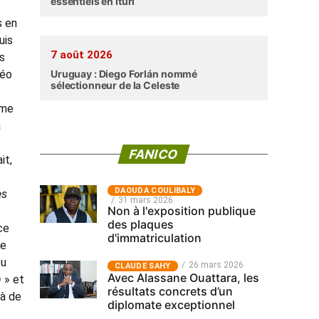
essentiels en Ituri
s en
uis
7 août 2026
es
déo
Uruguay : Diego Forlán nommé
sélectionneur de la Celeste
mme
à
FANICO
it,
‎DAOUDA COULIBALY
es
31 mars 2026
Non à l'exposition publique
des plaques
ce
d'immatriculation
de
eu
26 mars 2026
CLAUDE SAHY
Avec Alassane Ouattara, les
n
» et
résultats concrets d’un
là de
diplomate exceptionnel