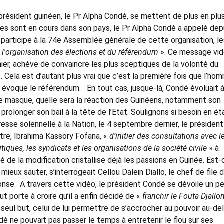
résident guinéen, le Pr Alpha Condé, se mettent de plus en plu
ales sont en cours dans son pays, le Pr Alpha Condé a appelé dep
l participe à la 74e Assemblée générale de cette organisation, l
r l'organisation des élections et du référendum
». Ce message vi
 hier, achève de convaincre les plus sceptiques de la volonté du
 Cela est d’autant plus vrai que c’est la première fois que l’ho
, évoque le référendum. En tout cas, jusque-là, Condé évoluait 
le masque, quelle sera la réaction des Guinéens, notamment son
 prolonger son bail à la tête de l’Etat. Soulignons si besoin en éta
dresse solennelle à la Nation, le 4 septembre dernier, le président
tre, Ibrahima Kassory Fofana, «
d’initier des consultations avec l
itiques, les syndicats et les organisations de la société civile
» à
é de la modification cristallise déjà les passions en Guinée. Est-
ieux sauter, s’interrogeait Cellou Dalein Diallo, le chef de file 
éponse. A travers cette vidéo, le président Condé se dévoile un p
 porte à croire qu’il a enfin décidé de «
franchir le Fouta Djallo
 seul but, celui de lui permettre de s’accrocher au pouvoir au-de
é ne pouvait pas passer le temps à entretenir le flou sur ses